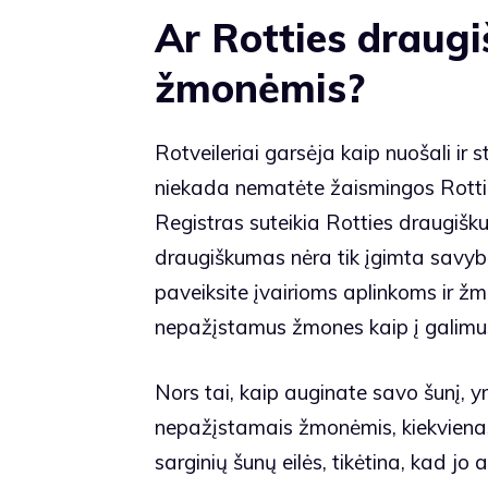
Ar Rotties draug
žmonėmis?
Rotveileriai garsėja kaip nuošali ir s
niekada nematėte žaismingos Rottie 
Registras suteikia Rotties draugišku
draugiškumas nėra tik įgimta savyb
paveiksite įvairioms aplinkoms ir žm
nepažįstamus žmones kaip į galimus
Nors tai, kaip auginate savo šunį, yr
nepažįstamais žmonėmis, kiekvienas šu
sarginių šunų eilės, tikėtina, kad jo 