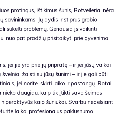
os protingus, ištikimus šunis, Rotveileriai nėra
ų savininkams. Jų dydis ir stiprus grobio
i sukelti problemų. Geriausia įsivaikinti
uniui nuo pat pradžių prisitaikyti prie gyvenimo
s, jei jie yra prie jų pripratę – ir jei jūsų vaikai
lniai žaisti su jūsų šunimi – ir jie gali būti
iniais, jei norite. skirti laiko ir pastangų. Rotai
 nieko daugiau, kaip tik įtikti savo šeimos
yg hiperaktyvūs kaip šuniukai. Svarbu nedelsiant
eturite laiko, profesionalus paklusnumo