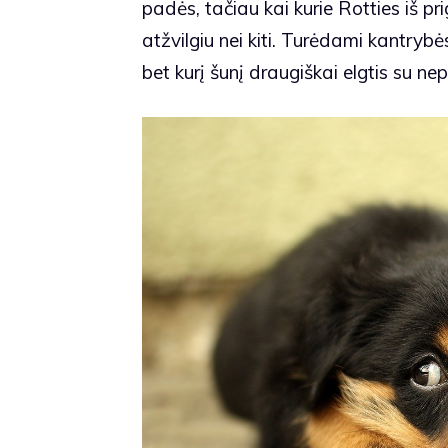
padės, tačiau kai kurie Rotties iš 
atžvilgiu nei kiti. Turėdami kantryb
bet kurį šunį draugiškai elgtis su 