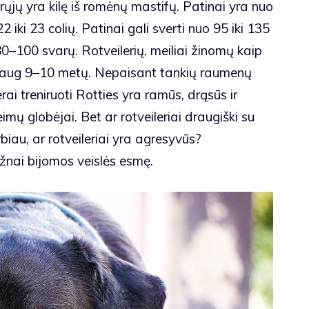
ikrųjų yra kilę iš romėnų mastifų. Patinai yra nuo
2 iki 23 colių. Patinai gali sverti nuo 95 iki 135
80–100 svarų. Rotveilerių, meiliai žinomų kaip
daug 9–10 metų. Nepaisant tankių raumenų
ai treniruoti Rotties yra ramūs, drąsūs ir
ų globėjai. Bet ar rotveileriai draugiški su
au, ar rotveileriai yra agresyvūs?
ažnai bijomos veislės esmę.