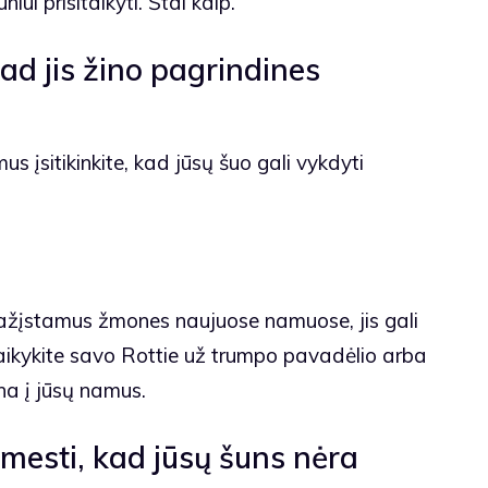
iui prisitaikyti. Štai kaip.
 kad jis žino pagrindines
s įsitikinkite, kad jūsų šuo gali vykdyti
pažįstamus žmones naujuose namuose, jis gali
aikykite savo Rottie už trumpo pavadėlio arba
ina į jūsų namus.
mesti, kad jūsų šuns nėra