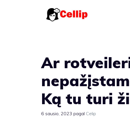
Pereiti
prie
turinio
Ar rotveiler
nepažįstam
Ką tu turi ž
6 sausio, 2023
pagal
Celip