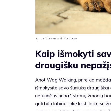
Janas Steineris iš Pixabay
Kaip išmokyti sav
draugišku nepaž
Anot Wag Walking, prireikia maždaug
išmokysite savo šuniuką draugiškai
neturinčius nepažįstamų žmonių baim
gali būti labiau linkę leisti laiką su 