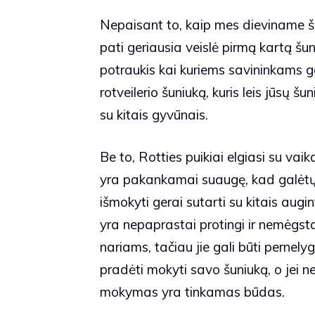
Nepaisant to, kaip mes dieviname šiu
pati geriausia veislė pirmą kartą šun
potraukis kai kuriems savininkams gal
rotveilerio šuniuką, kuris leis jūsų š
su kitais gyvūnais.
Be to, Rotties puikiai elgiasi su vaikai
yra pakankamai suaugę, kad galėtų šve
išmokyti gerai sutarti su kitais augint
yra nepaprastai protingi ir nemėgsta
nariams, tačiau jie gali būti pernel
pradėti mokyti savo šuniuką, o jei n
mokymas yra tinkamas būdas.