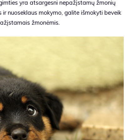
prigimties yra atsargesni nepažįstamų žmonių
ės ir nuoseklaus mokymo, galite išmokyti beveik
nepažįstamais žmonėmis.