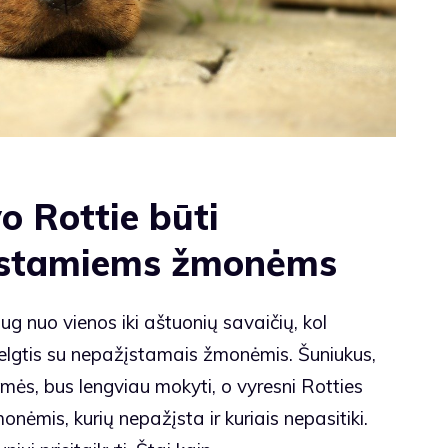
o Rottie būti
įstamiems žmonėms
 nuo vienos iki aštuonių savaičių, kol
 elgtis su nepažįstamais žmonėmis. Šuniukus,
ės, bus lengviau mokyti, o vyresni Rotties
žmonėmis, kurių nepažįsta ir kuriais nepasitiki.