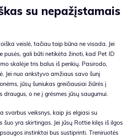
iškas su nepažįstamais
toiška veislė, tačiau taip būna ne visada. Jei
pusės, gali būti netikėta žinoti, kad Pet ID
mo skalėje tris balus iš penkių. Pasirodo,
ė. Jei nuo ankstyvo amžiaus savo šunį
onėms, jūsų šuniukas greičiausiai žiūrės į
 draugus, o ne į grėsmes jūsų saugumui.
a svarbus veiksnys, kaip jis elgiasi su
o yra skirtingas. Jei jūsų Rottie kilęs iš ilgos
apsaugos instinktai bus sustiprinti. Treniruotės