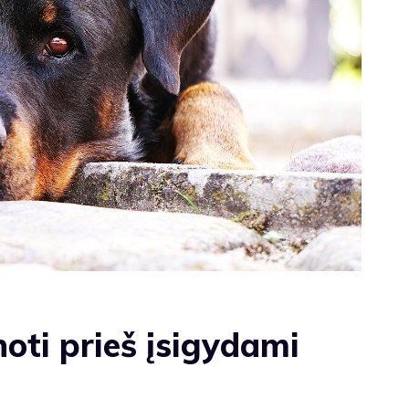
oti prieš įsigydami