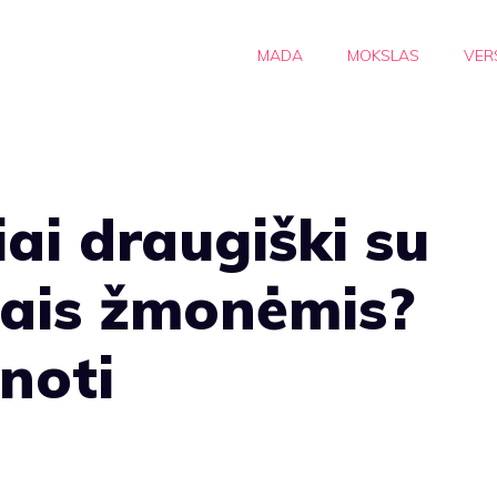
MADA
MOKSLAS
VER
iai draugiški su
ais žmonėmis?
inoti