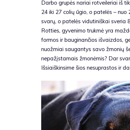
Darbo grupės nariai rotveileriai iš t
24 iki 27 colių ūgio, o patelės – nuo 2
svarų, o patelės vidutiniškai sveria 
Rotties, gyvenimo trukmė yra maž
formos ir bauginančios išvaizdos, ger
nuožmiai saugantys savo žmonių šeim
nepažįstamais žmonėmis? Dar svarbi
Išsiaiškinsime šios nesuprastos ir d