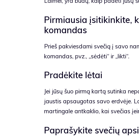
Laimei, yra būdų, kaip padėti jūsų šun
Pirmiausia įsitikinkite,
komandas
Prieš pakviesdami svečią į savo namu
komandas, pvz., „sėdėti“ ir „likti“.
Pradėkite lėtai
Jei jūsų šuo pirmą kartą sutinka ne
jaustis apsaugotas savo erdvėje. L
martingale antkaklio, kai svečias įe
Paprašykite svečių apsi