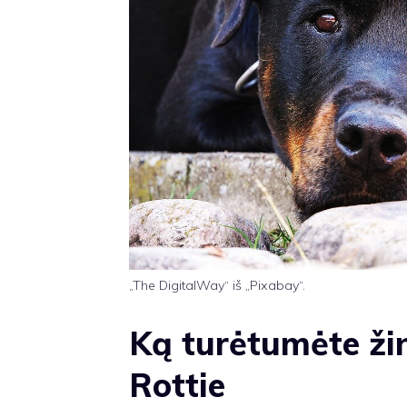
„The DigitalWay“ iš „Pixabay“.
Ką turėtumėte žin
Rottie