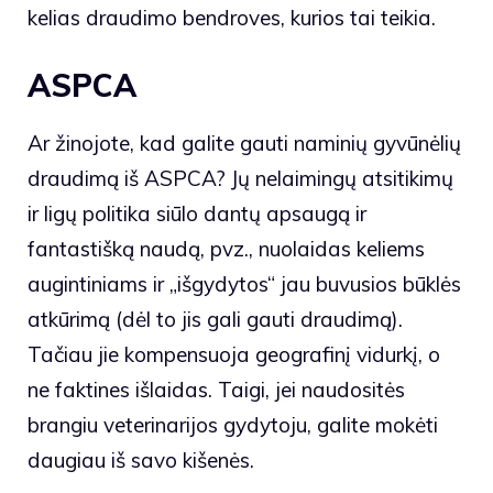
kelias draudimo bendroves, kurios tai teikia.
ASPCA
Ar žinojote, kad galite gauti naminių gyvūnėlių
draudimą iš ASPCA? Jų nelaimingų atsitikimų
ir ligų politika siūlo dantų apsaugą ir
fantastišką naudą, pvz., nuolaidas keliems
augintiniams ir „išgydytos“ jau buvusios būklės
atkūrimą (dėl to jis gali gauti draudimą).
Tačiau jie kompensuoja geografinį vidurkį, o
ne faktines išlaidas. Taigi, jei naudositės
brangiu veterinarijos gydytoju, galite mokėti
daugiau iš savo kišenės.