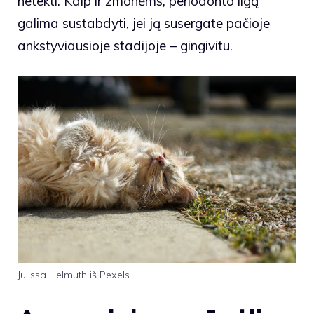
netekti. Kaip ir žmonėms, periodonto ligą
galima sustabdyti, jei ją susergate pačioje
ankstyviausioje stadijoje – gingivitu.
Julissa Helmuth iš Pexels