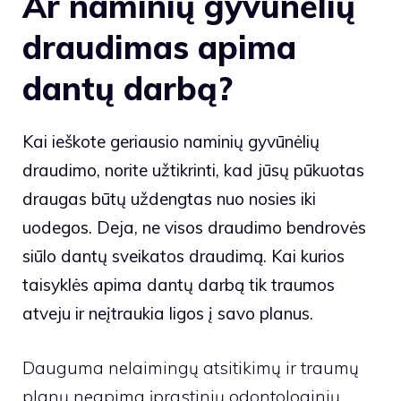
Ar naminių gyvūnėlių
draudimas apima
dantų darbą?
Kai ieškote geriausio naminių gyvūnėlių
draudimo, norite užtikrinti, kad jūsų pūkuotas
draugas būtų uždengtas nuo nosies iki
uodegos. Deja, ne visos draudimo bendrovės
siūlo dantų sveikatos draudimą. Kai kurios
taisyklės apima dantų darbą tik traumos
atveju ir neįtraukia ligos į savo planus.
Dauguma nelaimingų atsitikimų ir traumų
planų neapima įprastinių odontologinių