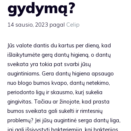
gydymą?
14 sausio, 2023
pagal
Celip
Jūs valote dantis du kartus per dieną, kad
išlaikytumėte gerą dantų higieną, o dantų
sveikata yra tokia pat svarbi jūsų
augintiniams. Gera dantų higiena apsaugo
nuo blogo burnos kvapo, dantų netekimo,
periodonto ligų ir skausmo, kurį sukelia
gingivitas. Tačiau ar žinojote, kad prasta
burnos sveikata gali sukelti ir rimtesnių
problemų? Jei jūsų augintinė serga dantų liga,
jai gali išsivystyti bakteriemija, kai bakterijos