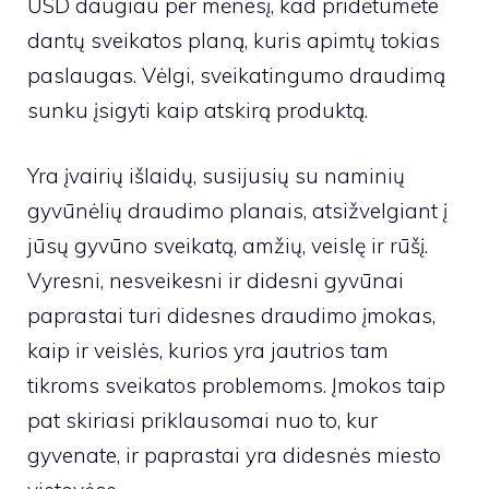
USD daugiau per mėnesį, kad pridėtumėte
dantų sveikatos planą, kuris apimtų tokias
paslaugas. Vėlgi, sveikatingumo draudimą
sunku įsigyti kaip atskirą produktą.
Yra įvairių išlaidų, susijusių su naminių
gyvūnėlių draudimo planais, atsižvelgiant į
jūsų gyvūno sveikatą, amžių, veislę ir rūšį.
Vyresni, nesveikesni ir didesni gyvūnai
paprastai turi didesnes draudimo įmokas,
kaip ir veislės, kurios yra jautrios tam
tikroms sveikatos problemoms. Įmokos taip
pat skiriasi priklausomai nuo to, kur
gyvenate, ir paprastai yra didesnės miesto