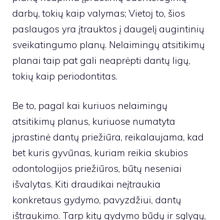
darbų, tokių kaip valymas; Vietoj to, šios
paslaugos yra įtrauktos į daugelį augintinių
sveikatingumo planų. Nelaimingų atsitikimų
planai taip pat gali neaprėpti dantų ligų,
tokių kaip periodontitas.
Be to, pagal kai kuriuos nelaimingų
atsitikimų planus, kuriuose numatyta
įprastinė dantų priežiūra, reikalaujama, kad
bet kuris gyvūnas, kuriam reikia skubios
odontologijos priežiūros, būtų neseniai
išvalytas. Kiti draudikai neįtraukia
konkretaus gydymo, pavyzdžiui, dantų
ištraukimo. Tarp kitų gydymo būdų ir sąlygų,