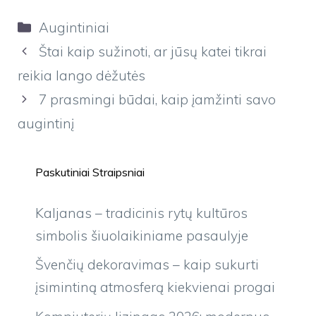
Kategorijos
Augintiniai
Štai kaip sužinoti, ar jūsų katei tikrai
reikia lango dėžutės
7 prasmingi būdai, kaip įamžinti savo
augintinį
Paskutiniai Straipsniai
Kaljanas – tradicinis rytų kultūros
simbolis šiuolaikiniame pasaulyje
Švenčių dekoravimas – kaip sukurti
įsimintiną atmosferą kiekvienai progai