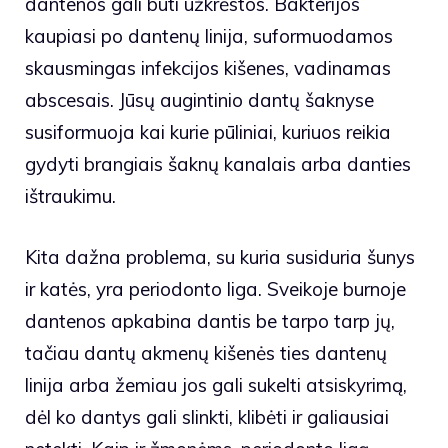
dantenos gali būti užkrėstos. Bakterijos
kaupiasi po dantenų linija, suformuodamos
skausmingas infekcijos kišenes, vadinamas
abscesais. Jūsų augintinio dantų šaknyse
susiformuoja kai kurie pūliniai, kuriuos reikia
gydyti brangiais šaknų kanalais arba danties
ištraukimu.
Kita dažna problema, su kuria susiduria šunys
ir katės, yra periodonto liga. Sveikoje burnoje
dantenos apkabina dantis be tarpo tarp jų,
tačiau dantų akmenų kišenės ties dantenų
linija arba žemiau jos gali sukelti atsiskyrimą,
dėl ko dantys gali slinkti, klibėti ir galiausiai