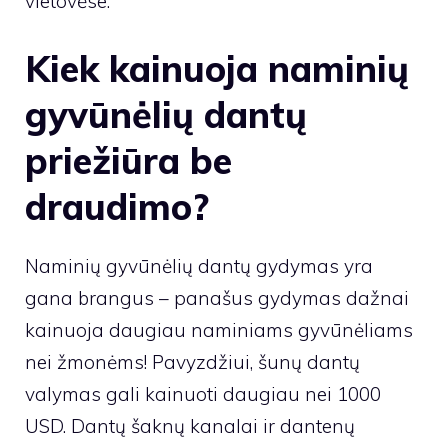
vietovėse.
Kiek kainuoja naminių
gyvūnėlių dantų
priežiūra be
draudimo?
Naminių gyvūnėlių dantų gydymas yra
gana brangus – panašus gydymas dažnai
kainuoja daugiau naminiams gyvūnėliams
nei žmonėms! Pavyzdžiui, šunų dantų
valymas gali kainuoti daugiau nei 1000
USD. Dantų šaknų kanalai ir dantenų