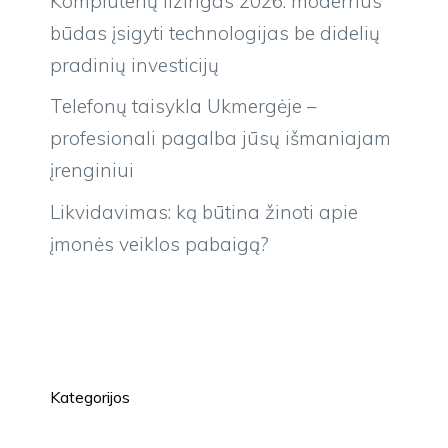
Kompiuterių lizingas 2026: modernus
būdas įsigyti technologijas be didelių
pradinių investicijų
Telefonų taisykla Ukmergėje –
profesionali pagalba jūsų išmaniajam
įrenginiui
Likvidavimas: ką būtina žinoti apie
įmonės veiklos pabaigą?
Kategorijos