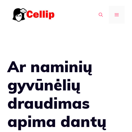
Pereiti
prie
MENIU
turinio
Ar naminių
gyvūnėlių
draudimas
apima dantų