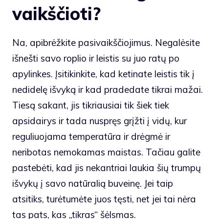
vaikščioti?
Na, apibrėžkite pasivaikščiojimus. Negalėsite
išnešti savo roplio ir leistis su juo ratų po
apylinkes. Įsitikinkite, kad ketinate leistis tik į
nedidelę išvyką ir kad pradedate tikrai mažai.
Tiesą sakant, jis tikriausiai tik šiek tiek
apsidairys ir tada nuspręs grįžti į vidų, kur
reguliuojama temperatūra ir drėgmė ir
neribotas nemokamas maistas. Tačiau galite
pastebėti, kad jis nekantriai laukia šių trumpų
išvykų į savo natūralią buveinę. Jei taip
atsitiks, turėtumėte juos tęsti, net jei tai nėra
tas pats, kas „tikras“ šėlsmas.