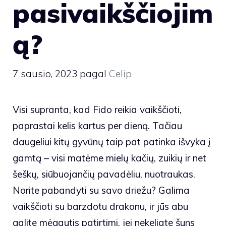
pasivaikščiojim
ą?
7 sausio, 2023
pagal
Celip
Visi supranta, kad Fido reikia vaikščioti,
paprastai kelis kartus per dieną. Tačiau
daugeliui kitų gyvūnų taip pat patinka išvyka į
gamtą – visi matėme mielų kačių, zuikių ir net
šeškų, siūbuojančių pavadėliu, nuotraukas.
Norite pabandyti su savo driežu? Galima
vaikščioti su barzdotu drakonu, ir jūs abu
galite mėgautis patirtimi, jei nekeliate šuns