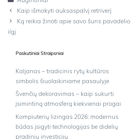
Kaip išmokyti auksaspalvį retriverį
Ką reikia žinoti apie savo šuns pavadėlio
ilgį
Paskutiniai Straipsniai
Kaljanas – tradicinis rytų kultūros
simbolis šiuolaikiniame pasaulyje
Švenčių dekoravimas – kaip sukurti
įsimintiną atmosferą kiekvienai progai
Kompiuterių lizingas 2026: modernus
būdas įsigyti technologijas be didelių
pradinių investicijų