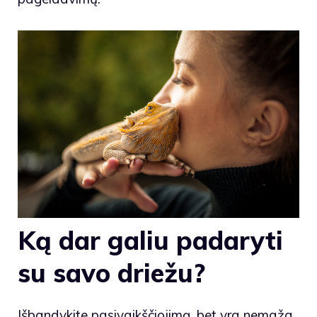
Ką dar galiu padaryti
su savo driežu?
Išbandykite pasivaikščiojimą, bet yra nemaža