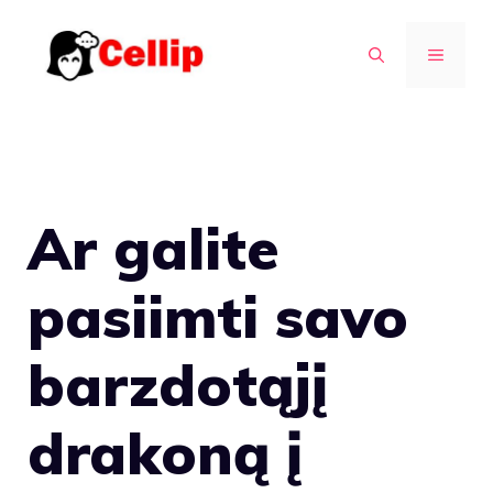
Pereiti
prie
MENIU
turinio
Ar galite
pasiimti savo
barzdotąjį
drakoną į