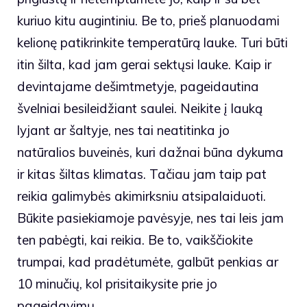
kuriuo kitu augintiniu. Be to, prieš planuodami
kelionę patikrinkite temperatūrą lauke. Turi būti
itin šilta, kad jam gerai sektųsi lauke. Kaip ir
devintajame dešimtmetyje, pageidautina
švelniai besileidžiant saulei. Neikite į lauką
lyjant ar šaltyje, nes tai neatitinka jo
natūralios buveinės, kuri dažnai būna dykuma
ir kitas šiltas klimatas. Tačiau jam taip pat
reikia galimybės akimirksniu atsipalaiduoti.
Būkite pasiekiamoje pavėsyje, nes tai leis jam
ten pabėgti, kai reikia. Be to, vaikščiokite
trumpai, kad pradėtumėte, galbūt penkias ar
10 minučių, kol prisitaikysite prie jo
pageidavimų.