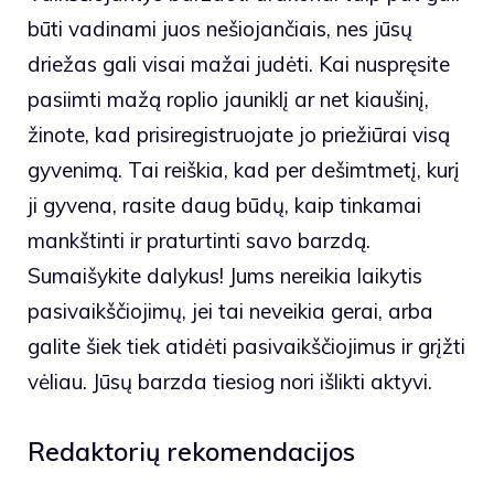
būti vadinami juos nešiojančiais, nes jūsų
driežas gali visai mažai judėti. Kai nuspręsite
pasiimti mažą roplio jauniklį ar net kiaušinį,
žinote, kad prisiregistruojate jo priežiūrai visą
gyvenimą. Tai reiškia, kad per dešimtmetį, kurį
ji gyvena, rasite daug būdų, kaip tinkamai
mankštinti ir praturtinti savo barzdą.
Sumaišykite dalykus! Jums nereikia laikytis
pasivaikščiojimų, jei tai neveikia gerai, arba
galite šiek tiek atidėti pasivaikščiojimus ir grįžti
vėliau. Jūsų barzda tiesiog nori išlikti aktyvi.
Redaktorių rekomendacijos