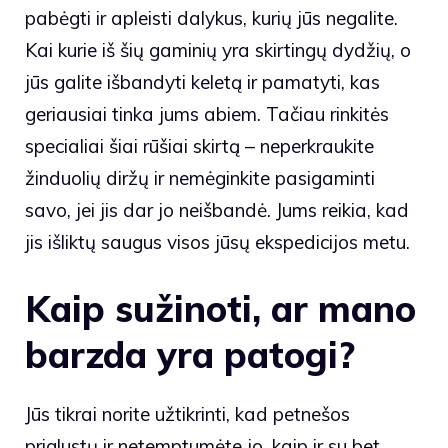
pabėgti ir apleisti dalykus, kurių jūs negalite.
Kai kurie iš šių gaminių yra skirtingų dydžių, o
jūs galite išbandyti keletą ir pamatyti, kas
geriausiai tinka jums abiem. Tačiau rinkitės
specialiai šiai rūšiai skirtą – neperkraukite
žinduolių diržų ir nemėginkite pasigaminti
savo, jei jis dar jo neišbandė. Jums reikia, kad
jis išliktų saugus visos jūsų ekspedicijos metu.
Kaip sužinoti, ar mano
barzda yra patogi?
Jūs tikrai norite užtikrinti, kad petnešos
priglustų ir netemptumėte jo, kaip ir su bet