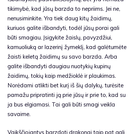
tikimybė, kad jūsų barzda to nepriims. Jei ne,
nenusiminkite. Yra tiek daug kitų žaidimų,
kuriuos galite išbandyti, todėl jūsų porai gali
būti smagiau. Įsigykite žaislų, pavyzdžiui,
kamuoliuką ar lazerinį žymeklį, kad galėtumėte
žaisti keletą žaidimų su savo barzda. Arba
galite išbandyti daugiau nuotykių kupinų
žaidimų, tokių kaip medžioklė ir plaukimas.
Norėdami atlikti bet kurį iš šių dalykų, turėsite
pamažu pripratinti ją prie jūsų ir prie to, kad su
ja bus elgiamasi. Tai gali būti smagi veikla
savaime.
Vaikščiojantys barzdoti drakonai taip pat gali