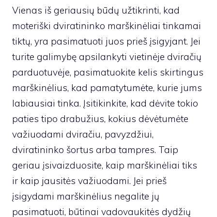
Vienas iš geriausių būdų užtikrinti, kad
moteriški dviratininko marškinėliai tinkamai
tiktų, yra pasimatuoti juos prieš įsigyjant. Jei
turite galimybę apsilankyti vietinėje dviračių
parduotuvėje, pasimatuokite kelis skirtingus
marškinėlius, kad pamatytumėte, kurie jums
labiausiai tinka. Įsitikinkite, kad dėvite tokio
paties tipo drabužius, kokius dėvėtumėte
važiuodami dviračiu, pavyzdžiui,
dviratininko šortus arba tampres. Taip
geriau įsivaizduosite, kaip marškinėliai tiks
ir kaip jausitės važiuodami. Jei prieš
įsigydami marškinėlius negalite jų
pasimatuoti, būtinai vadovaukitės dydžių