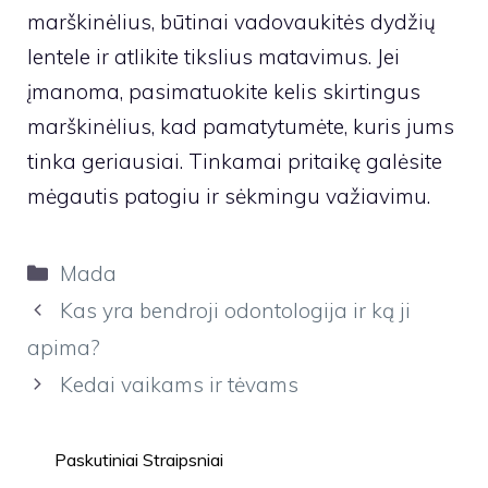
marškinėlius, būtinai vadovaukitės dydžių
lentele ir atlikite tikslius matavimus. Jei
įmanoma, pasimatuokite kelis skirtingus
marškinėlius, kad pamatytumėte, kuris jums
tinka geriausiai. Tinkamai pritaikę galėsite
mėgautis patogiu ir sėkmingu važiavimu.
Kategorijos
Mada
Kas yra bendroji odontologija ir ką ji
apima?
Kedai vaikams ir tėvams
Paskutiniai Straipsniai