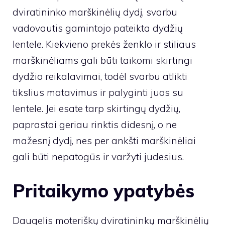
dviratininko marškinėlių dydį, svarbu
vadovautis gamintojo pateikta dydžių
lentele. Kiekvieno prekės ženklo ir stiliaus
marškinėliams gali būti taikomi skirtingi
dydžio reikalavimai, todėl svarbu atlikti
tikslius matavimus ir palyginti juos su
lentele. Jei esate tarp skirtingų dydžių,
paprastai geriau rinktis didesnį, o ne
mažesnį dydį, nes per ankšti marškinėliai
gali būti nepatogūs ir varžyti judesius.
Pritaikymo ypatybės
Daugelis moteriškų dviratininkų marškinėlių