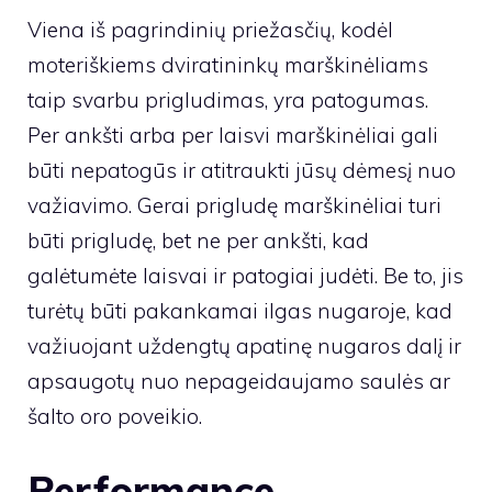
Viena iš pagrindinių priežasčių, kodėl
moteriškiems dviratininkų marškinėliams
taip svarbu prigludimas, yra patogumas.
Per ankšti arba per laisvi marškinėliai gali
būti nepatogūs ir atitraukti jūsų dėmesį nuo
važiavimo. Gerai prigludę marškinėliai turi
būti prigludę, bet ne per ankšti, kad
galėtumėte laisvai ir patogiai judėti. Be to, jis
turėtų būti pakankamai ilgas nugaroje, kad
važiuojant uždengtų apatinę nugaros dalį ir
apsaugotų nuo nepageidaujamo saulės ar
šalto oro poveikio.
Performance