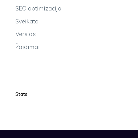
SEO optimizacija
Sveikata
Verslas
Žaidimai
Stats