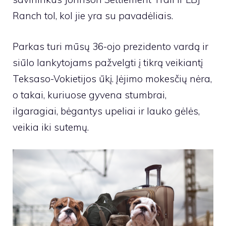
Ranch tol, kol jie yra su pavadėliais.
Parkas turi mūsų 36-ojo prezidento vardą ir
siūlo lankytojams pažvelgti į tikrą veikiantį
Teksaso-Vokietijos ūkį. Įėjimo mokesčių nėra,
o takai, kuriuose gyvena stumbrai,
ilgaragiai, bėgantys upeliai ir lauko gėlės,
veikia iki sutemų.