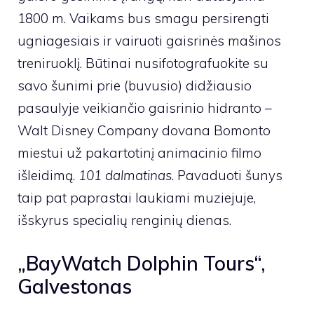
1800 m. Vaikams bus smagu persirengti
ugniagesiais ir vairuoti gaisrinės mašinos
treniruoklį. Būtinai nusifotografuokite su
savo šunimi prie (buvusio) didžiausio
pasaulyje veikiančio gaisrinio hidranto –
Walt Disney Company dovana Bomonto
miestui už pakartotinį animacinio filmo
išleidimą.
101 dalmatinas
. Pavaduoti šunys
taip pat paprastai laukiami muziejuje,
išskyrus specialių renginių dienas.
„BayWatch Dolphin Tours“,
Galvestonas