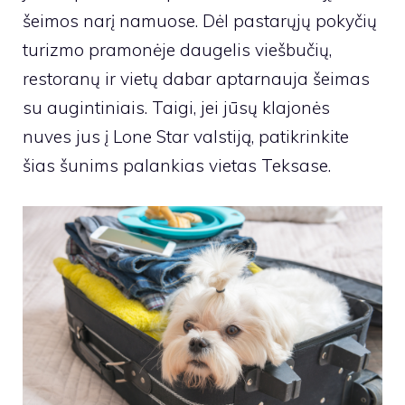
šeimos narį namuose. Dėl pastarųjų pokyčių
turizmo pramonėje daugelis viešbučių,
restoranų ir vietų dabar aptarnauja šeimas
su augintiniais. Taigi, jei jūsų klajonės
nuves jus į Lone Star valstiją, patikrinkite
šias šunims palankias vietas Teksase.