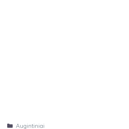
Kategorijos
Augintiniai