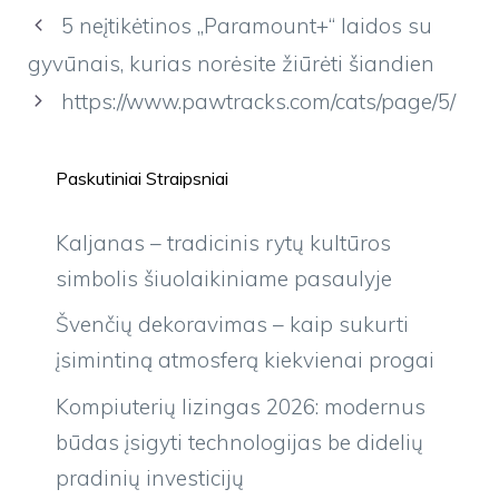
5 neįtikėtinos „Paramount+“ laidos su
gyvūnais, kurias norėsite žiūrėti šiandien
https://www.pawtracks.com/cats/page/5/
Paskutiniai Straipsniai
Kaljanas – tradicinis rytų kultūros
simbolis šiuolaikiniame pasaulyje
Švenčių dekoravimas – kaip sukurti
įsimintiną atmosferą kiekvienai progai
Kompiuterių lizingas 2026: modernus
būdas įsigyti technologijas be didelių
pradinių investicijų