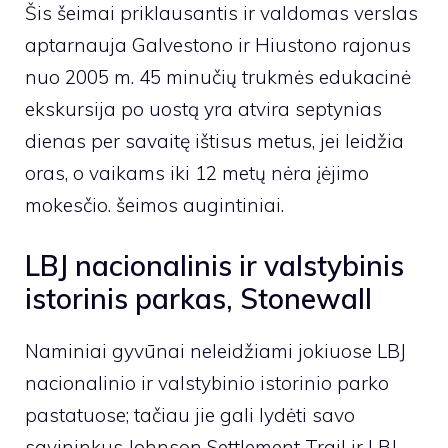
Šis šeimai priklausantis ir valdomas verslas
aptarnauja Galvestono ir Hiustono rajonus
nuo 2005 m. 45 minučių trukmės edukacinė
ekskursija po uostą yra atvira septynias
dienas per savaitę ištisus metus, jei leidžia
oras, o vaikams iki 12 metų nėra įėjimo
mokesčio. šeimos augintiniai.
LBJ nacionalinis ir valstybinis
istorinis parkas, Stonewall
Naminiai gyvūnai neleidžiami jokiuose LBJ
nacionalinio ir valstybinio istorinio parko
pastatuose; tačiau jie gali lydėti savo
savininkus Johnson Settlement Trail ir LBJ