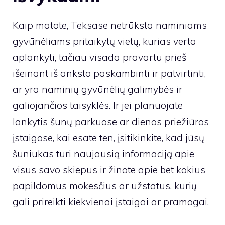
Kaip matote, Teksase netrūksta naminiams
gyvūnėliams pritaikytų vietų, kurias verta
aplankyti, tačiau visada pravartu prieš
išeinant iš anksto paskambinti ir patvirtinti,
ar yra naminių gyvūnėlių galimybės ir
galiojančios taisyklės. Ir jei planuojate
lankytis šunų parkuose ar dienos priežiūros
įstaigose, kai esate ten, įsitikinkite, kad jūsų
šuniukas turi naujausią informaciją apie
visus savo skiepus ir žinote apie bet kokius
papildomus mokesčius ar užstatus, kurių
gali prireikti kiekvienai įstaigai ar pramogai.