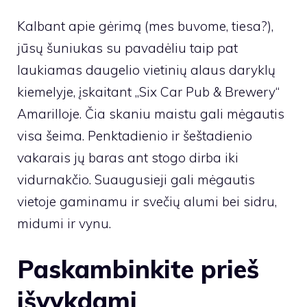
Kalbant apie gėrimą (mes buvome, tiesa?),
jūsų šuniukas su pavadėliu taip pat
laukiamas daugelio vietinių alaus daryklų
kiemelyje, įskaitant „Six Car Pub & Brewery“
Amarilloje. Čia skaniu maistu gali mėgautis
visa šeima. Penktadienio ir šeštadienio
vakarais jų baras ant stogo dirba iki
vidurnakčio. Suaugusieji gali mėgautis
vietoje gaminamu ir svečių alumi bei sidru,
midumi ir vynu.
Paskambinkite prieš
išvykdami