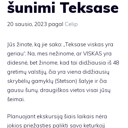
šunimi Teksase
20 sausio, 2023
pagal
Celip
Jūs žinote, ką jie sako: „Teksase viskas yra
geriau“. Na, mes nežinome, ar VISKAS yra
didesnė, bet žinome, kad tai didžiausia iš 48
gretimų valstijų, čia yra viena didžiausių
skrybėlių gamyklų (Stetson) šalyje ir čia
gausu šunų. draugiškos vietos visai jūsų
šeimai.
Planuojant ekskursiją šiais laikais nėra
jokios priežasties palikti savo keturkojį