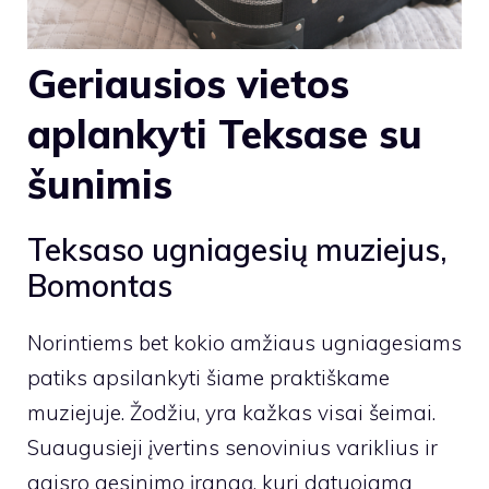
Geriausios vietos
aplankyti Teksase su
šunimis
Teksaso ugniagesių muziejus,
Bomontas
Norintiems bet kokio amžiaus ugniagesiams
patiks apsilankyti šiame praktiškame
muziejuje. Žodžiu, yra kažkas visai šeimai.
Suaugusieji įvertins senovinius variklius ir
gaisro gesinimo įrangą, kuri datuojama