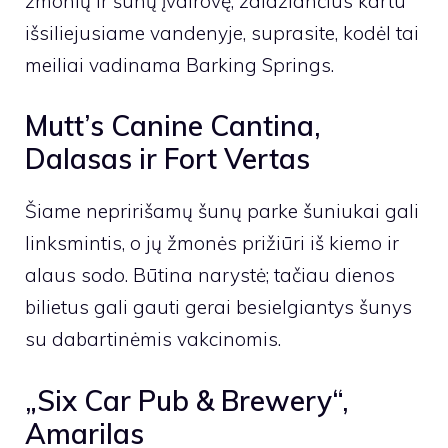
žmonių ir šunų įvairovę, žaidžiančius kartu
išsiliejusiame vandenyje, suprasite, kodėl tai
meiliai vadinama Barking Springs.
Mutt’s Canine Cantina,
Dalasas ir Fort Vertas
Šiame nepririšamų šunų parke šuniukai gali
linksmintis, o jų žmonės prižiūri iš kiemo ir
alaus sodo. Būtina narystė; tačiau dienos
bilietus gali gauti gerai besielgiantys šunys
su dabartinėmis vakcinomis.
„Six Car Pub & Brewery“,
Amarilas