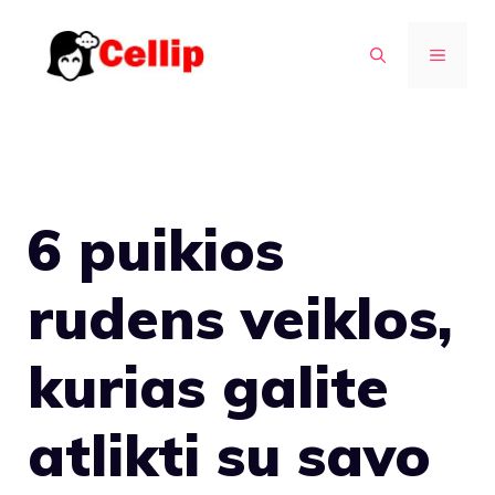
Pereiti
prie
MENIU
turinio
6 puikios
rudens veiklos,
kurias galite
atlikti su savo