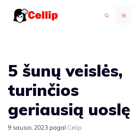
Pereiti
prie
MENIU
turinio
5 šunų veislės,
turinčios
geriausią uoslę
9 sausio, 2023
pagal
Celip