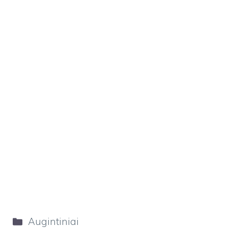
Kategorijos
Augintiniai