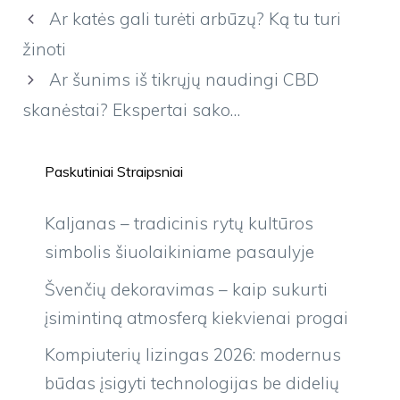
Ar katės gali turėti arbūzų? Ką tu turi
žinoti
Ar šunims iš tikrųjų naudingi CBD
skanėstai? Ekspertai sako…
Paskutiniai Straipsniai
Kaljanas – tradicinis rytų kultūros
simbolis šiuolaikiniame pasaulyje
Švenčių dekoravimas – kaip sukurti
įsimintiną atmosferą kiekvienai progai
Kompiuterių lizingas 2026: modernus
būdas įsigyti technologijas be didelių