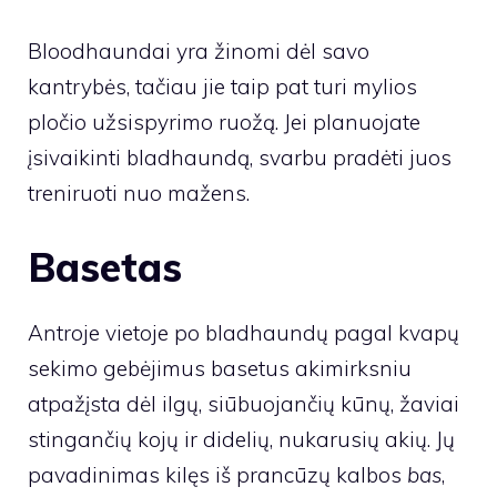
Bloodhaundai yra žinomi dėl savo
kantrybės, tačiau jie taip pat turi mylios
pločio užsispyrimo ruožą. Jei planuojate
įsivaikinti bladhaundą, svarbu pradėti juos
treniruoti nuo mažens.
Basetas
Antroje vietoje po bladhaundų pagal kvapų
sekimo gebėjimus basetus akimirksniu
atpažįsta dėl ilgų, siūbuojančių kūnų, žaviai
stingančių kojų ir didelių, nukarusių akių. Jų
pavadinimas kilęs iš prancūzų kalbos
bas
,