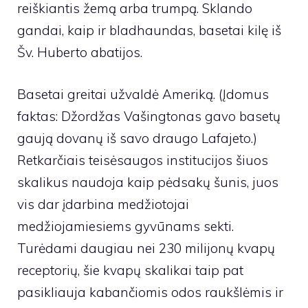
reiškiantis žemą arba trumpą. Sklando
gandai, kaip ir bladhaundas, basetai kilę iš
Šv. Huberto abatijos.
Basetai greitai užvaldė Ameriką. (Įdomus
faktas: Džordžas Vašingtonas gavo basetų
gaują dovanų iš savo draugo Lafajeto.)
Retkarčiais teisėsaugos institucijos šiuos
skalikus naudoja kaip pėdsakų šunis, juos
vis dar įdarbina medžiotojai
medžiojamiesiems gyvūnams sekti.
Turėdami daugiau nei 230 milijonų kvapų
receptorių, šie kvapų skalikai taip pat
pasikliauja kabančiomis odos raukšlėmis ir