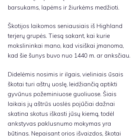
barsukams, lapėms ir žiurkėms medžioti.
Škotijos laikomos seniausiais iš Highland
terjerų grupės. Tiesą sakant, kai kurie
mokslininkai mano, kad visiškai įmanoma,
kad šie šunys buvo nuo 1440 m. ar anksčiau.
Didelėmis nosimis ir ilgais, vieliniais ūsais
škotai turi aštrų uoslę, leidžiančią aptikti
gyvūnus požeminiuose guoliuose. Šiais
laikais jų aštrūs uoslės pojūčiai dažnai
skatina skotus iškasti jūsų kiemą, todėl
ankstyvas paklusnumo mokymas yra
būtinas. Nepaisant orios išvaizdos, škotai