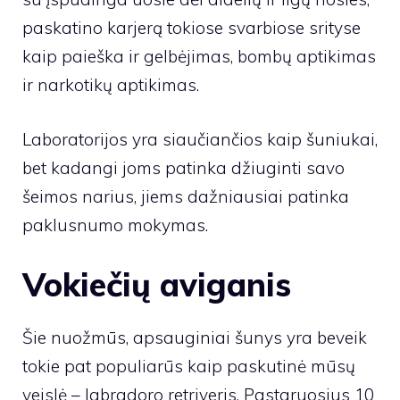
paskatino karjerą tokiose svarbiose srityse
kaip paieška ir gelbėjimas, bombų aptikimas
ir narkotikų aptikimas.
Laboratorijos yra siaučiančios kaip šuniukai,
bet kadangi joms patinka džiuginti savo
šeimos narius, jiems dažniausiai patinka
paklusnumo mokymas.
Vokiečių aviganis
Šie nuožmūs, apsauginiai šunys yra beveik
tokie pat populiarūs kaip paskutinė mūsų
veislė – labradoro retriveris. Pastaruosius 10