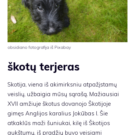
obsidiano fotografija iš Pixabay
škotų terjeras
Skotija, viena iš akimirksniu atpažįstamų
veislių, užbaigia mūsų sąrašą. Mažiausiai
XVII amžiuje škotus dovanojo Škotijoje
gimęs Anglijos karalius Jokūbas I. Šie
atkaklūs maži šuniukai, kilę iš Škotijos
aukštumų, iš pradžių buvo veisiami