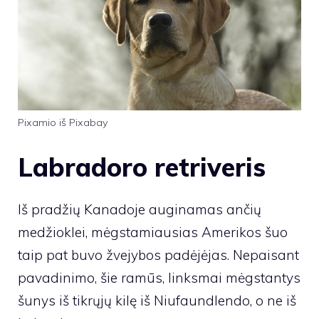
Pixamio iš Pixabay
Labradoro retriveris
Iš pradžių Kanadoje auginamas ančių
medžioklei, mėgstamiausias Amerikos šuo
taip pat buvo žvejybos padėjėjas. Nepaisant
pavadinimo, šie ramūs, linksmai mėgstantys
šunys iš tikrųjų kilę iš Niufaundlendo, o ne iš