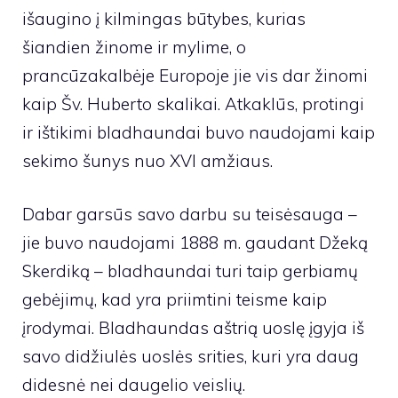
išaugino į kilmingas būtybes, kurias
šiandien žinome ir mylime, o
prancūzakalbėje Europoje jie vis dar žinomi
kaip Šv. Huberto skalikai. Atkaklūs, protingi
ir ištikimi bladhaundai buvo naudojami kaip
sekimo šunys nuo XVI amžiaus.
Dabar garsūs savo darbu su teisėsauga –
jie buvo naudojami 1888 m. gaudant Džeką
Skerdiką – bladhaundai turi taip gerbiamų
gebėjimų, kad yra priimtini teisme kaip
įrodymai. Bladhaundas aštrią uoslę įgyja iš
savo didžiulės uoslės srities, kuri yra daug
didesnė nei daugelio veislių.