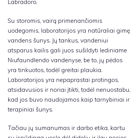
Labradoro.
Su storomis, vairą primenančiomis
uodegomis, laboratorijos yra natūraliai gimę
vandens šunys. Jų tankus, vandeniui
atsparus kailis gali juos sušildyti lediniame
Niufaundlendo vandenyse, be to, jų pėdos
yra tinkuotos, todėl greitai plaukia.
Laboratorijos yra nepaprastai protingos,
atsidavusios ir noriai įtikti, todėl nenuostabu,
kad jos buvo naudojamos kaip tarnybiniai ir
terapiniai šunys.
Tačiau jų sumanumas ir darbo etika, kartu
su įspūdinga uosle dėl didelių ir ilgų nosies,