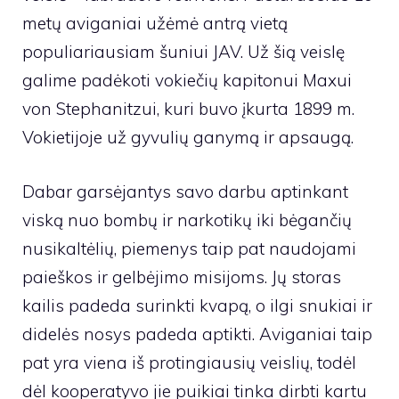
metų aviganiai užėmė antrą vietą
populiariausiam šuniui JAV. Už šią veislę
galime padėkoti vokiečių kapitonui Maxui
von Stephanitzui, kuri buvo įkurta 1899 m.
Vokietijoje už gyvulių ganymą ir apsaugą.
Dabar garsėjantys savo darbu aptinkant
viską nuo bombų ir narkotikų iki bėgančių
nusikaltėlių, piemenys taip pat naudojami
paieškos ir gelbėjimo misijoms. Jų storas
kailis padeda surinkti kvapą, o ilgi snukiai ir
didelės nosys padeda aptikti. Aviganiai taip
pat yra viena iš protingiausių veislių, todėl
dėl kooperatyvo jie puikiai tinka dirbti kartu