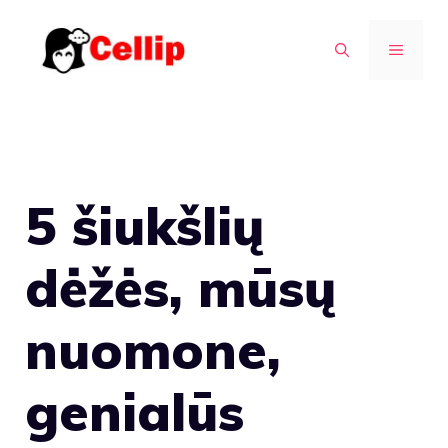
Pereiti
prie
MENIU
turinio
5 šiukšlių
dėžės, mūsų
nuomone,
genialūs