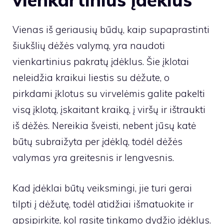
Vienas iš geriausių būdų, kaip supaprastinti
šiukšlių dėžės valymą, yra naudoti
vienkartinius pakratų įdėklus. Šie įklotai
neleidžia kraikui liestis su dėžute, o
pirkdami įklotus su virvelėmis galite pakelti
visą įklotą, įskaitant kraiką, į viršų ir ištraukti
iš dėžės. Nereikia šveisti, nebent jūsų katė
būtų subraižyta per įdėklą, todėl dėžės
valymas yra greitesnis ir lengvesnis.
Kad įdėklai būtų veiksmingi, jie turi gerai
tilpti į dėžutę, todėl atidžiai išmatuokite ir
apsipirkite, kol rasite tinkamo dydžio įdėklus.