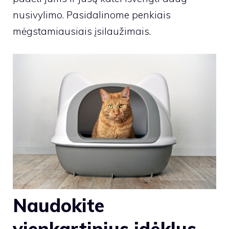
nusivylimo. Pasidalinome penkiais
mėgstamiausiais įsilaužimais.
Naudokite
vienkartinius įdėklus