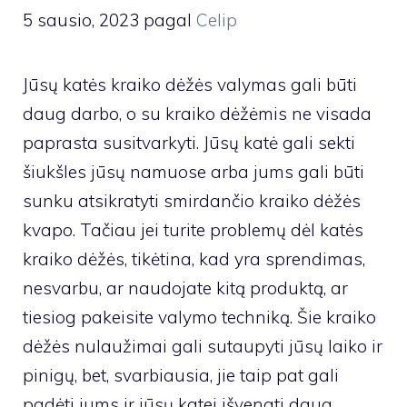
5 sausio, 2023
pagal
Celip
Jūsų katės kraiko dėžės valymas gali būti
daug darbo, o su kraiko dėžėmis ne visada
paprasta susitvarkyti. Jūsų katė gali sekti
šiukšles jūsų namuose arba jums gali būti
sunku atsikratyti smirdančio kraiko dėžės
kvapo. Tačiau jei turite problemų dėl katės
kraiko dėžės, tikėtina, kad yra sprendimas,
nesvarbu, ar naudojate kitą produktą, ar
tiesiog pakeisite valymo techniką. Šie kraiko
dėžės nulaužimai gali sutaupyti jūsų laiko ir
pinigų, bet, svarbiausia, jie taip pat gali
padėti jums ir jūsų katei išvengti daug