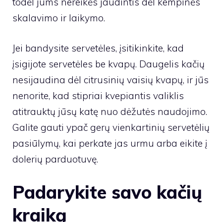
todėl jums nereikės jaudintis dėl kempinės
skalavimo ir laikymo.
Jei bandysite servetėles, įsitikinkite, kad
įsigijote servetėles be kvapų. Daugelis kačių
nesijaudina dėl citrusinių vaisių kvapų, ir jūs
nenorite, kad stipriai kvepiantis valiklis
atitrauktų jūsų katę nuo dėžutės naudojimo.
Galite gauti ypač gerų vienkartinių servetėlių
pasiūlymų, kai perkate jas urmu arba eikite į
dolerių parduotuvę.
Padarykite savo kačių
kraiką