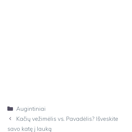
Kategorijos
Augintiniai
Kačių vežimėlis vs. Pavadėlis? Išveskite
savo katę į lauką