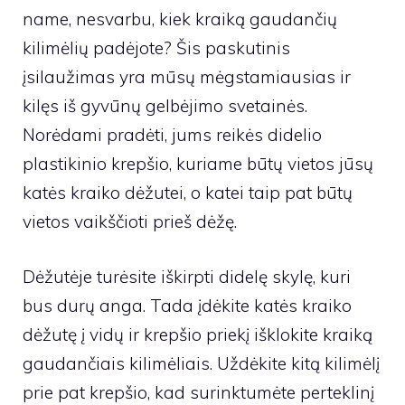
name, nesvarbu, kiek kraiką gaudančių
kilimėlių padėjote? Šis paskutinis
įsilaužimas yra mūsų mėgstamiausias ir
kilęs iš gyvūnų gelbėjimo svetainės.
Norėdami pradėti, jums reikės didelio
plastikinio krepšio, kuriame būtų vietos jūsų
katės kraiko dėžutei, o katei taip pat būtų
vietos vaikščioti prieš dėžę.
Dėžutėje turėsite iškirpti didelę skylę, kuri
bus durų anga. Tada įdėkite katės kraiko
dėžutę į vidų ir krepšio priekį išklokite kraiką
gaudančiais kilimėliais. Uždėkite kitą kilimėlį
prie pat krepšio, kad surinktumėte perteklinį