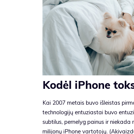
Kodėl iPhone tok
Kai 2007 metais buvo išleistas pirma
technologijų entuziastai buvo entuzi
subtilus, pernelyg painus ir niekada
milijonų iPhone vartotojų. (Akivaiz