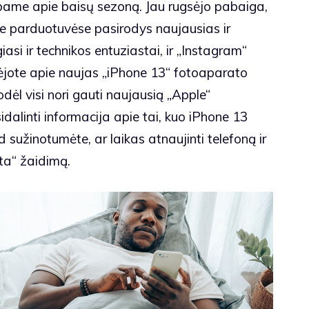
lbame apie baisų sezoną. Jau rugsėjo pabaiga,
ose parduotuvėse pasirodys naujausias ir
asi ir technikos entuziastai, ir „Instagram“
rdėjote apie naujas „iPhone 13“ fotoaparato
kodėl visi nori gauti naujausią „Apple“
alinti informacija apie tai, kuo iPhone 13
d sužinotumėte, ar laikas atnaujinti telefoną ir
sta“ žaidimą.