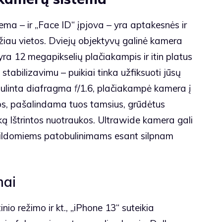
ma – ir „Face ID“ įpjova – yra aptakesnės ir
iau vietos. Dviejų objektyvų galinė kamera
 yra 12 megapikselių plačiakampis ir itin platus
stabilizavimu – puikiai tinka užfiksuoti jūsų
tobulinta diafragma
f
/1.6, plačiakampė kamera į
s, pašalindama tuos tamsius, grūdėtus
nką Ištrintos nuotraukos. Ultrawide kamera gali
pildomiems patobulinimams esant silpnam
mai
nio režimo ir kt., „iPhone 13“ suteikia