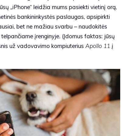
ūsų „iPhone“ leidžia mums pasiekti vietinį orą,
rnetinės bankininkystės paslaugas, apsipirkti
usiai, bet ne mažiau svarbu – naudokitės
e telpančiame įrenginyje. (Įdomus faktas: jūsų
gesnis už vadovavimo kompiuterius
Apollo 11
į