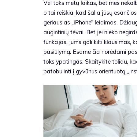
Vėl toks metų laikas, bet mes neka
o tai reiškia, kad šalia jūsų esanči
geriausias „iPhone“ leidimas. Džiaugi
augintinių tėvai. Bet jei nieko negi
funkcijas, jums gali kilti klausimas, 
pasiūlymą. Esame čia norėdami pasid
toks ypatingas. Skaitykite toliau, ka
patobulinti į gyvūnus orientuotą „In