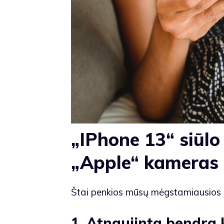
„IPhone 13“ siūlo 
„Apple“ kameras
Štai penkios mūsų mėgstamiausios n
1. Atnaujinta bendra