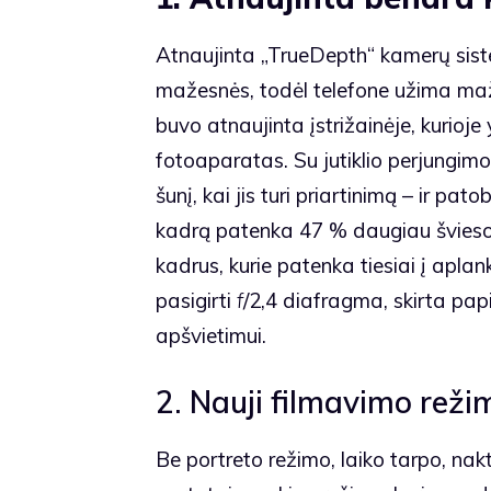
Atnaujinta „TrueDepth“ kamerų siste
mažesnės, todėl telefone užima maž
buvo atnaujinta įstrižainėje, kurioje
fotoaparatas. Su jutiklio perjungimo 
šunį, kai jis turi priartinimą – ir pa
kadrą patenka 47 % daugiau švieso
kadrus, kurie patenka tiesiai į apla
pasigirti
f
/2,4 diafragma, skirta pa
apšvietimui.
2. Nauji filmavimo reži
Be portreto režimo, laiko tarpo, nakti