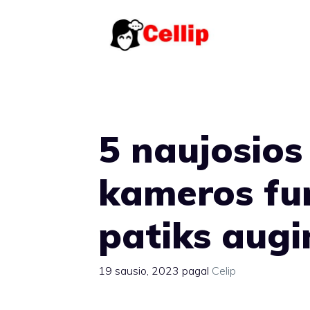
Pereiti
prie
turinio
5 naujosios
kameros fun
patiks augi
19 sausio, 2023
pagal
Celip