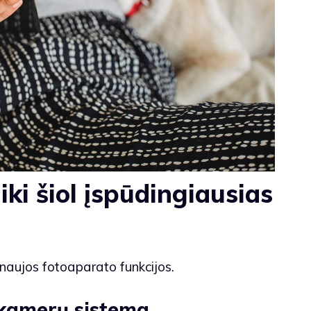
iki šiol įspūdingiausias
aujos fotoaparato funkcijos.
 kamerų sistema