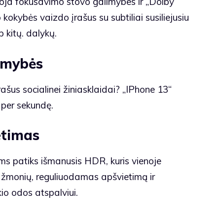
doja fokusavimo stovo galimybes ir „Dolby
kokybės vaizdo įrašus su subtiliai susiliejusiu
 kitų. dalykų.
limybės
rašus socialinei žiniasklaidai? „IPhone 13“
ų per sekundę.
etimas
ums patiks išmanusis HDR, kuris vienoje
ių žmonių, reguliuodamas apšvietimą ir
io odos atspalviui.