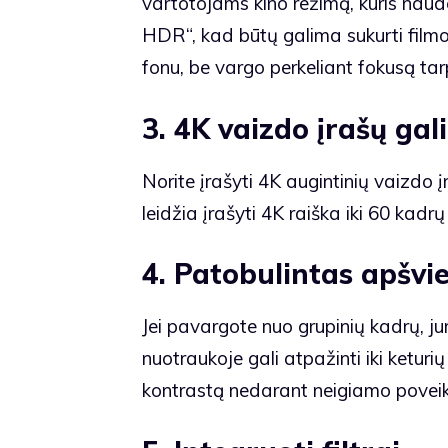
vartotojams kino režimą, kuris nau
HDR“, kad būtų galima sukurti filmo 
fonu, be vargo perkeliant fokusą tarp
3. 4K vaizdo įrašų ga
Norite įrašyti 4K augintinių vaizdo į
leidžia įrašyti 4K raiška iki 60 kadr
4. Patobulintas apšvi
Jei pavargote nuo grupinių kadrų, j
nuotraukoje gali atpažinti iki ketur
kontrastą nedarant neigiamo poveik