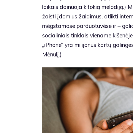
laikais dainuoja kitokią melodiją.) M
žaisti įdomius žaidimus, atlikti inte
mėgstamose parduotuvėse ir – galia
socialiniais tinklais viename kišenėj
„iPhone“ yra milijonus kartų galin
Mėnulį.)