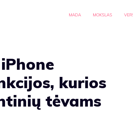
MADA
MOKSLAS
VER
 iPhone
kcijos, kurios
ntinių tėvams