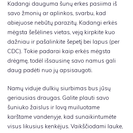
Kadangi dauguma šunų erkes pasiima iš
savo žmonių ar aplinkos, svarbu, kad
abiejuose nebūtų parazitų. Kadangi erkės
mėgsta šešėlines vietas, veją kirpkite kuo
dažniau ir pašalinkite šepetį bei lapus (per
CDC
). Tokie padarai kaip erkės mėgsta
drėgmę, todėl išsausinę savo namus gali
daug padėti nuo jų apsisaugoti.
Namų viduje dulkių siurbimas bus jūsų
geriausias draugas. Galite plauti savo
šuniuko žaislus ir lovą muiluotame
karštame vandenyje, kad sunaikintumėte
visus likusius kenkėjus. Vaikščiodami lauke,