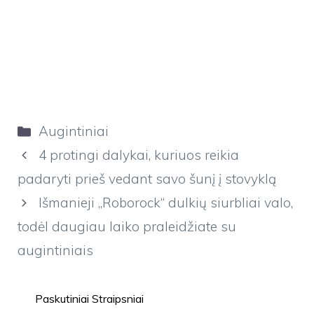
Kategorijos
Augintiniai
4 protingi dalykai, kuriuos reikia
padaryti prieš vedant savo šunį į stovyklą
Išmanieji „Roborock“ dulkių siurbliai valo,
todėl daugiau laiko praleidžiate su
augintiniais
Paskutiniai Straipsniai