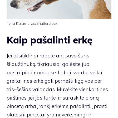
Iryna Kalamurza/Shutterstock
Kaip pašalinti erkę
Jei atsitiktinai radote ant savo šuns
šliaužtinuką, tikriausiai galėsite juo
pasirūpinti namuose. Labai svarbu veikti
greitai, nes erkė gali pernešti ligą vos per
tris–šešias valandas. Mūvėkite vienkartines
pirštines, jei jas turite, ir suraskite ploną
pincetą arba įrankį erkėms pašalinti. Įprasti,
platesni pincetai yra neveiksmingi ir