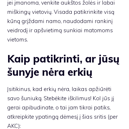
jei įmanoma, venkite aukštos žolės ir labai
miškingų vietovių. Visada patikrinkite visą
kūną grįždami namo, naudodami rankinį
veidrodį ir apšvietimą sunkiai matomoms
vietoms.
Kaip patikrinti, ar jūsų
šunyje nėra erkių
Įsitikinus, kad erkių nėra, laikas apžiūrėti
savo šuniuką. Stebėkite iškilimus! Kol jūs jį
gerai apibudinate, o tai jam tikrai patiks,
atkreipkite ypatingą dėmesį į šias sritis (per
AKC
):