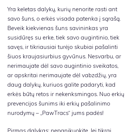
Yra keletas dalykų, kurių nenorite rasti ant
savo šuns, o erkės visada patenka į sąrašą.
Beveik kiekvienas šuns savininkas yra
susidūręs su erke, tiek savo augintinio, tiek
savęs, ir tikriausiai turėjo skubiai pašalinti
šiuos kraujasiurbius gyvūnus. Nesvarbu, ar
nerimaujate dėl savo augintinio sveikatos,
ar apskritai nerimaujate dėl vabzdžių, yra
daug dalykų, kuriuos galite padaryti, kad
erkės būtų retos ir nekenksmingos. Nuo erkių
prevencijos šunims iki erkių pašalinimo
nurodymų – „PawTracs“ jums padės!
Pirmas dalykas: nepanikuokite. Jei tikrai