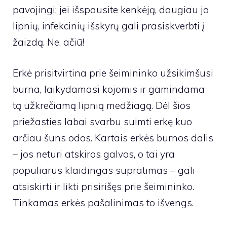
pavojingi; jei išspausite kenkėją, daugiau jo
lipnių, infekcinių išskyrų gali prasiskverbti į
žaizdą. Ne, ačiū!
Erkė prisitvirtina prie šeimininko užsikimšusi
burna, laikydamasi kojomis ir gamindama
tą užkrečiamą lipnią medžiagą. Dėl šios
priežasties labai svarbu suimti erkę kuo
arčiau šuns odos. Kartais erkės burnos dalis
– jos neturi atskiros galvos, o tai yra
populiarus klaidingas supratimas – gali
atsiskirti ir likti prisirišęs prie šeimininko.
Tinkamas erkės pašalinimas to išvengs.