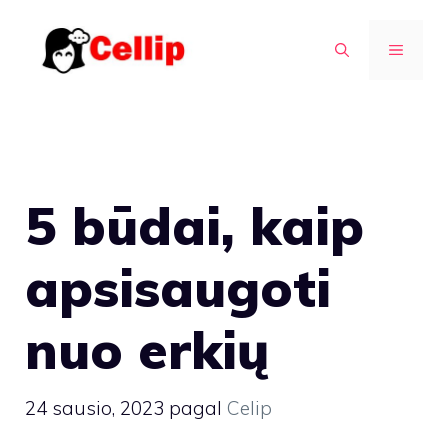
Pereiti
prie
MENIU
turinio
5 būdai, kaip
apsisaugoti
nuo erkių
24 sausio, 2023
pagal
Celip