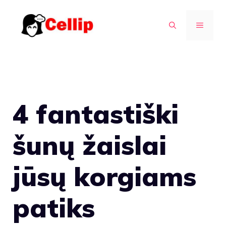
Pereiti
prie
MENIU
turinio
4 fantastiški
šunų žaislai
jūsų korgiams
patiks