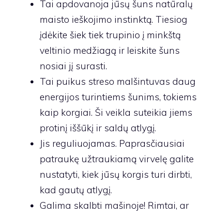
Tai apdovanoja jūsų šuns natūralų
maisto ieškojimo instinktą. Tiesiog
įdėkite šiek tiek trupinio į minkštą
veltinio medžiagą ir leiskite šuns
nosiai jį surasti.
Tai puikus streso malšintuvas daug
energijos turintiems šunims, tokiems
kaip korgiai. Ši veikla suteikia jiems
protinį iššūkį ir saldų atlygį.
Jis reguliuojamas. Paprasčiausiai
patraukę užtraukiamą virvelę galite
nustatyti, kiek jūsų korgis turi dirbti,
kad gautų atlygį.
Galima skalbti mašinoje! Rimtai, ar