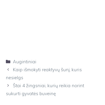
Kategorijos
Augintiniai
Kaip išmokyti reaktyvų šunį, kuris
nesielgs
Štai 4 žingsniai, kurių reikia norint
sukurti gyvatės buveinę