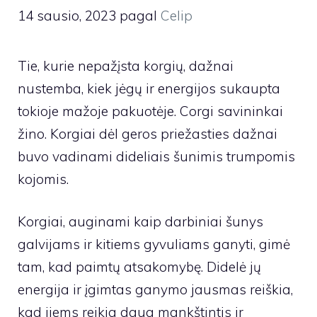
14 sausio, 2023
pagal
Celip
Tie, kurie nepažįsta korgių, dažnai
nustemba, kiek jėgų ir energijos sukaupta
tokioje mažoje pakuotėje. Corgi savininkai
žino. Korgiai dėl geros priežasties dažnai
buvo vadinami dideliais šunimis trumpomis
kojomis.
Korgiai, auginami kaip darbiniai šunys
galvijams ir kitiems gyvuliams ganyti, gimė
tam, kad paimtų atsakomybę. Didelė jų
energija ir įgimtas ganymo jausmas reiškia,
kad jiems reikia daug mankštintis ir