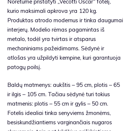
Norėtume pristatyti „Vecotti Oscar“ fotelį,
kurio maksimali apkrova yra 120 kg.
Produktas atrodo modernus ir tinka daugumai
interjerų. Modelio rėmas pagamintas iš
metalo, todėl yra tvirtas ir atsparus
mechaniniams pažeidimams. Sėdynė ir
atlošas yra užpildyti kempine, kuri garantuoja
patogų poilsį.
Baldų matmenys: aukštis – 95 cm, plotis – 65
ir ilgis – 105 cm. Tačiau sėdynė turi tokius
matmenis: plotis – 55 cm ir gylis – 50 cm.
Fotelis idealiai tinka senyviems žmonėms,
besiskundžiantiems varginančiais nugaros