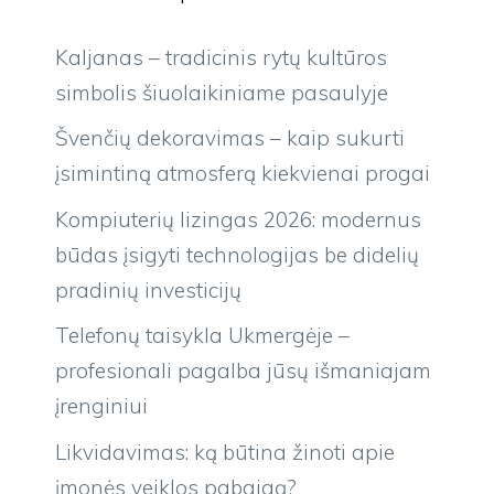
Kaljanas – tradicinis rytų kultūros
simbolis šiuolaikiniame pasaulyje
Švenčių dekoravimas – kaip sukurti
įsimintiną atmosferą kiekvienai progai
Kompiuterių lizingas 2026: modernus
būdas įsigyti technologijas be didelių
pradinių investicijų
Telefonų taisykla Ukmergėje –
profesionali pagalba jūsų išmaniajam
įrenginiui
Likvidavimas: ką būtina žinoti apie
įmonės veiklos pabaigą?