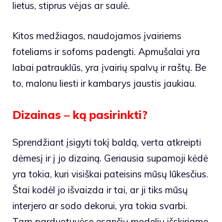
lietus, stiprus vėjas ar saulė.
Kitos medžiagos, naudojamos įvairiems
foteliams ir sofoms padengti. Apmušalai yra
labai patrauklūs, yra įvairių spalvų ir raštų. Be
to, malonu liesti ir kambarys jaustis jaukiau.
Dizainas – ką pasirinkti?
Sprendžiant įsigyti tokį baldą, verta atkreipti
dėmesį ir į jo dizainą. Geriausia supamoji kėdė
yra tokia, kuri visiškai pateisins mūsų lūkesčius.
Štai kodėl jo išvaizda ir tai, ar ji tiks mūsų
interjero ar sodo dekorui, yra tokia svarbi.
Tarp parduotuvėse esančių modelių išskiriame