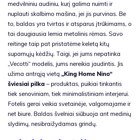
medvilniniu audiniu, kurį galima nuimti ir
nuplauti skalbimo mašina, jei jis purvinas. Be
to, baldas yra tvirtas ir atsparus įtrūkimams, o
tai daugiausia lemia metalinis rėmas. Savo
reitinge taip pat pristatėme keletą kitų
supamųjų kėdžių. Taigi, jei jums nepatinka
„Vecotti“ modelis, jums nereikia jaudintis. Jis
užima antrąją vietą
„King Home Nino“
šviesiai pilka
– produktas, puikiai tinkantis
tiek senoviniam, tiek minimalistiniam interjerui.
Fotelis gerai veikia svetainėje, valgomajame ir
net biure. Baldas švelniai siūbuoja ant medinių
slydimų, nesibraižydamas grindų.