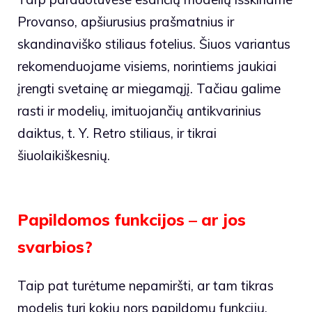
Provanso, apšiurusius prašmatnius ir
skandinaviško stiliaus fotelius. Šiuos variantus
rekomenduojame visiems, norintiems jaukiai
įrengti svetainę ar miegamąjį. Tačiau galime
rasti ir modelių, imituojančių antikvarinius
daiktus, t. Y. Retro stiliaus, ir tikrai
šiuolaikiškesnių.
Papildomos funkcijos – ar jos
svarbios?
Taip pat turėtume nepamiršti, ar tam tikras
modelis turi kokių nors papildomų funkcijų.