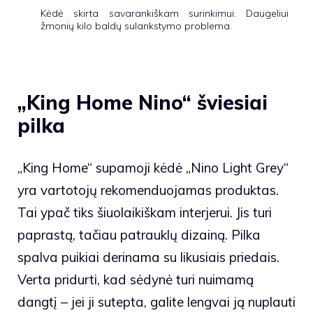
Kėdė skirta savarankiškam surinkimui. Daugeliui
žmonių kilo baldų sulankstymo problema.
„King Home Nino“ šviesiai
pilka
„King Home“ supamoji kėdė „Nino Light Grey“
yra vartotojų rekomenduojamas produktas.
Tai ypač tiks šiuolaikiškam interjerui. Jis turi
paprastą, tačiau patrauklų dizainą. Pilka
spalva puikiai derinama su likusiais priedais.
Verta pridurti, kad sėdynė turi nuimamą
dangtį – jei ji sutepta, galite lengvai ją nuplauti