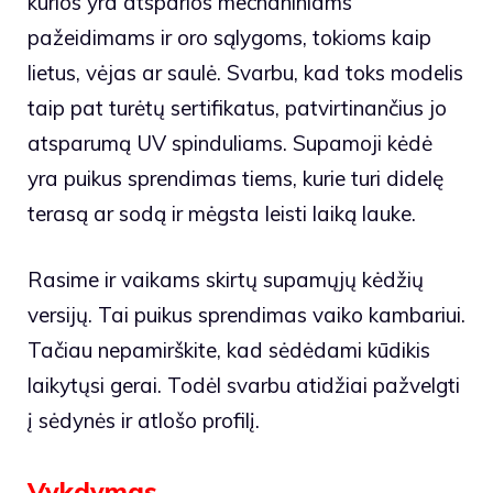
kurios yra atsparios mechaniniams
pažeidimams ir oro sąlygoms, tokioms kaip
lietus, vėjas ar saulė. Svarbu, kad toks modelis
taip pat turėtų sertifikatus, patvirtinančius jo
atsparumą UV spinduliams. Supamoji kėdė
yra puikus sprendimas tiems, kurie turi didelę
terasą ar sodą ir mėgsta leisti laiką lauke.
Rasime ir vaikams skirtų supamųjų kėdžių
versijų. Tai puikus sprendimas vaiko kambariui.
Tačiau nepamirškite, kad sėdėdami kūdikis
laikytųsi gerai. Todėl svarbu atidžiai pažvelgti
į sėdynės ir atlošo profilį.
Vykdymas