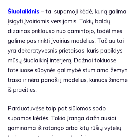
Šiuolaikinis
– tai supamoji kėdė, kurią galima
įsigyti įvairiomis versijomis. Tokių baldų
dizainas priklauso nuo gamintojo, todėl mes
galime pasirinkti įvairius modelius. Tačiau tai
yra dekoratyvesnis prietaisas, kuris papildys
mūsų šiuolaikinį interjerą. Dažnai tokiuose
foteliuose sūpynės galimybė stumiama žemyn
trasa ir nėra panaši į modelius, kuriuos žinome
iš praeities.
Parduotuvėse taip pat siūlomos sodo
supamos kėdės. Tokia įranga dažniausiai
gaminama iš rotango arba kitų rūšių vytelių,