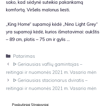
sako, kad sėdynė suteikia pakankamą
komfortą. Viršelis malonus liesti.
„King Home“ supamoji kėdė „Nino Light Grey“
yra supamoji kėdė, kurios išmatavimai: aukštis
– 89 cm, plotis – 75 cm ir gylis …
Kategorijos
Patarimas
ᐅ Geriausias vaflių gamintojas –
reitingai ir nuomonės 2021 m. Vasario mėn
ᐅ Geriausias stacionarus dviratis –
reitingai ir nuomonės 2021 m. Vasario mėn
Paskutiniai Straipsniai