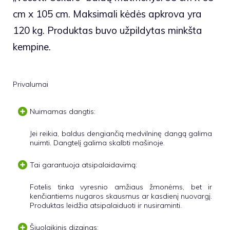
cm x 105 cm. Maksimali kėdės apkrova yra
120 kg. Produktas buvo užpildytas minkšta
kempine.
Privalumai
Nuimamas dangtis:
Jei reikia, baldus dengiančią medvilninę dangą galima
nuimti. Dangtelį galima skalbti mašinoje.
Tai garantuoja atsipalaidavimą:
Fotelis tinka vyresnio amžiaus žmonėms, bet ir
kenčiantiems nugaros skausmus ar kasdienį nuovargį.
Produktas leidžia atsipalaiduoti ir nusiraminti.
Šiuolaikinis dizainas: