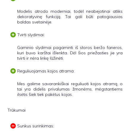
Modelis atrodo moderniai, todėl neabejotinai atliks
dekoratyvinę funkciją. Tai gali būti patogiausias
baldas svetainėje.
Tvirti slydimai:
Gaminio slydimai pagaminti iš storos beržo faneros,
kuri buvo karštai išlenkta. Dėl šios priežasties jie yra
tvirti ir nėra linkę lūžinėti.
Reguliuojamas kojos atrama:
Mes galime savarankiškai reguliuoti kojos atramą, o
tai yra didelis privalumas žmonėms, mėgstantiems
ilsėtis šiek tiek pakėlus kojas.
Trūkumai
Sunkus surinkimas: