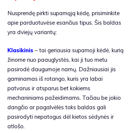
Nusprendę pirkti supamąją kėdę, prisiminkite
apie parduotuvėse esančius tipus. Šis baldas
yra dviejų variantų:
Klasikinis
– tai geriausia supamoji kėdė, kurią
žinome nuo paauglystės, kai ji tuo metu
pasirodė daugumoje namų. Dažniausiai jis
gaminamas iš rotango, kuris yra labai
patvarus ir atsparus bet kokiems
mechaniniams pažeidimams. Tačiau be jokio
dangčio ar pagalvėlės toks baldas gali
pasirodyti nepatogus dėl kietos sėdynės ir
atlošo.