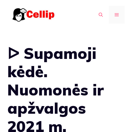
Pereiti
prie
MENIU
turinio
ᐅ Supamoji
kėdė.
Nuomonės ir
apžvalgos
2021 m.