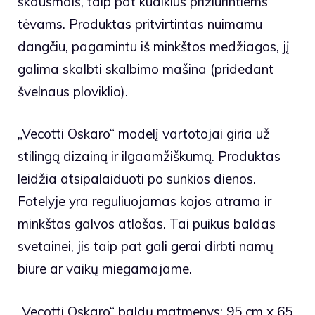
skausmais, taip pat kūdikius prižiūrintiems
tėvams. Produktas pritvirtintas nuimamu
dangčiu, pagamintu iš minkštos medžiagos, jį
galima skalbti skalbimo mašina (pridedant
švelnaus ploviklio).
„Vecotti Oskaro“ modelį vartotojai giria už
stilingą dizainą ir ilgaamžiškumą. Produktas
leidžia atsipalaiduoti po sunkios dienos.
Fotelyje yra reguliuojamas kojos atrama ir
minkštas galvos atlošas. Tai puikus baldas
svetainei, jis taip pat gali gerai dirbti namų
biure ar vaikų miegamajame.
„Vecotti Oskaro“ baldų matmenys: 95 cm x 65