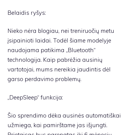
Belaidis ryšys:
Nieko nėra blogiau, nei treniruočių metu
įsipainioti laidai. Todėl šiame modelyje
naudojama patikima „Bluetooth“
technologija. Kaip pabrėžia ausinių
vartotojai, mums nereikia jaudintis dėl
garso perdavimo problemų.
„DeepSleep“ funkcija:
Šio sprendimo dėka ausinės automatiškai
užmiega, kai pamirštame jas išjungti.
Prietaisas bus parengtas iki 6 mėnesių.