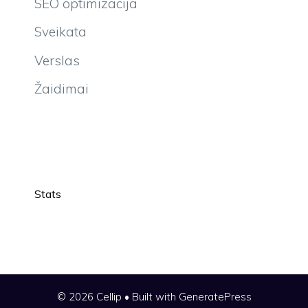
SEO optimizacija
Sveikata
Verslas
Žaidimai
Stats
© 2026 Cellip
• Built with
GeneratePress