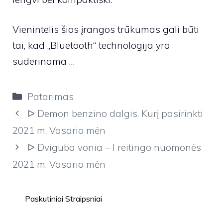
Vienintelis šios įrangos trūkumas gali būti
tai, kad „Bluetooth“ technologija yra
suderinama …
Kategorijos
Patarimas
ᐅ Demon benzino dalgis. Kurį pasirinkti
2021 m. Vasario mėn
ᐅ Dviguba vonia – I reitingo nuomonės
2021 m. Vasario mėn
Paskutiniai Straipsniai