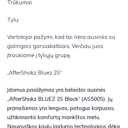
Trūkumai
Tylu:
Vartotojai pažymi, kad tai nėra ausinės su
galingais garsiakalbiais. Verčiau juos
įtraukiame į tyliųjų grupę.
„AfterShokz Bluez 2S“
Įdomus pasiūlymas yra belaidės ausinės
„AfterShokz BLUEZ 2S Black“ (AS500S). Jų
pranašumas yra lengvas, patogus korpusas,
užtikrinantis komfortą mankštos metu.
Naujoviškos kaulų laidumo technologijos dėka