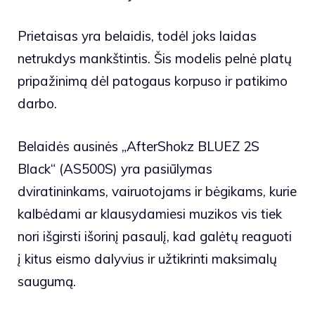
Prietaisas yra belaidis, todėl joks laidas
netrukdys mankštintis. Šis modelis pelnė platų
pripažinimą dėl patogaus korpuso ir patikimo
darbo.
Belaidės ausinės „AfterShokz BLUEZ 2S
Black“ (AS500S) yra pasiūlymas
dviratininkams, vairuotojams ir bėgikams, kurie
kalbėdami ar klausydamiesi muzikos vis tiek
nori išgirsti išorinį pasaulį, kad galėtų reaguoti
į kitus eismo dalyvius ir užtikrinti maksimalų
saugumą.