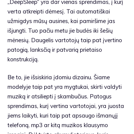
„DeepSleep“ yra dar vienas sprendimas, į kurį
verta atkreipti dėmesį. Tai automatiškai
užmigdys mūsų ausines, kai pamiršime jas
išjungti. Tuo pačiu metu jie budės iki šešių
mėnesių. Daugelis vartotojų taip pat įvertino
patogią, lanksčią ir patvarią prietaiso
konstrukciją.
Be to, jie išsiskiria įdomiu dizainu. Šiame
modelyje taip pat yra mygtukai, skirti valdyti
muziką ir atsiliepti į skambučius. Patogus
sprendimas, kurį vertina vartotojai, yra juosta
jiems laikyti, kuri taip pat apsaugo išmanųjį
telefoną, mp3 ar kitą muzikos klausymo