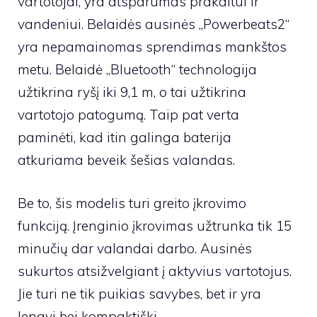
vartotojai, yra atsparumas prakaitui ir
vandeniui. Belaidės ausinės „Powerbeats2“
yra nepamainomas sprendimas mankštos
metu. Belaidė „Bluetooth“ technologija
užtikrina ryšį iki 9,1 m, o tai užtikrina
vartotojo patogumą. Taip pat verta
paminėti, kad itin galinga baterija
atkuriama beveik šešias valandas.
Be to, šis modelis turi greito įkrovimo
funkciją. Įrenginio įkrovimas užtrunka tik 15
minučių dar valandai darbo. Ausinės
sukurtos atsižvelgiant į aktyvius vartotojus.
Jie turi ne tik puikias savybes, bet ir yra
lengvi bei kompaktiški.