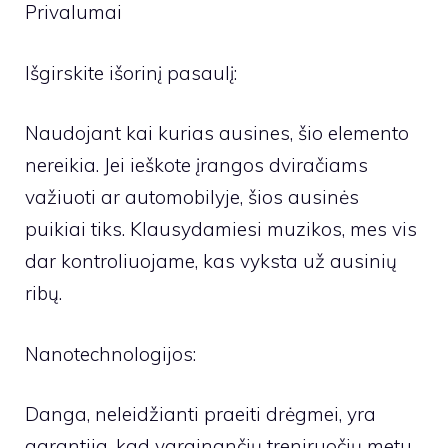
Privalumai
Išgirskite išorinį pasaulį:
Naudojant kai kurias ausines, šio elemento
nereikia. Jei ieškote įrangos dviračiams
važiuoti ar automobilyje, šios ausinės
puikiai tiks. Klausydamiesi muzikos, mes vis
dar kontroliuojame, kas vyksta už ausinių
ribų.
Nanotechnologijos:
Danga, neleidžianti praeiti drėgmei, yra
garantija, kad varginančių treniruočių metu,