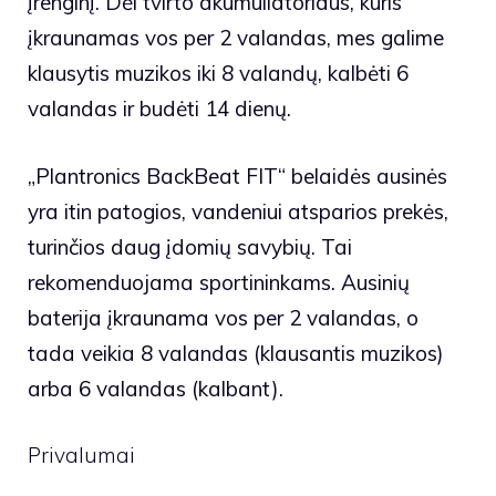
įrenginį. Dėl tvirto akumuliatoriaus, kuris
įkraunamas vos per 2 valandas, mes galime
klausytis muzikos iki 8 valandų, kalbėti 6
valandas ir budėti 14 dienų.
„Plantronics BackBeat FIT“ belaidės ausinės
yra itin patogios, vandeniui atsparios prekės,
turinčios daug įdomių savybių. Tai
rekomenduojama sportininkams. Ausinių
baterija įkraunama vos per 2 valandas, o
tada veikia 8 valandas (klausantis muzikos)
arba 6 valandas (kalbant).
Privalumai