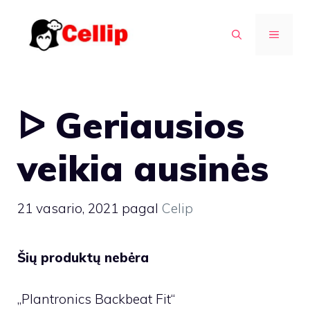
Pereiti
prie
MENIU
turinio
ᐅ Geriausios
veikia ausinės
21 vasario, 2021
pagal
Celip
Šių produktų nebėra
„Plantronics Backbeat Fit“