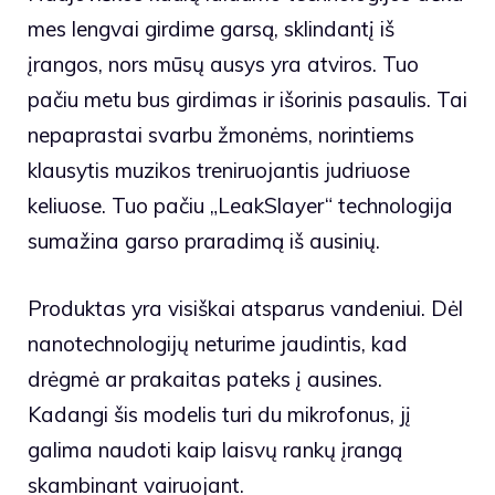
mes lengvai girdime garsą, sklindantį iš
įrangos, nors mūsų ausys yra atviros. Tuo
pačiu metu bus girdimas ir išorinis pasaulis. Tai
nepaprastai svarbu žmonėms, norintiems
klausytis muzikos treniruojantis judriuose
keliuose. Tuo pačiu „LeakSlayer“ technologija
sumažina garso praradimą iš ausinių.
Produktas yra visiškai atsparus vandeniui. Dėl
nanotechnologijų neturime jaudintis, kad
drėgmė ar prakaitas pateks į ausines.
Kadangi šis modelis turi du mikrofonus, jį
galima naudoti kaip laisvų rankų įrangą
skambinant vairuojant.