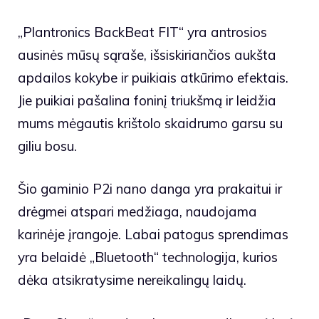
„Plantronics BackBeat FIT“ yra antrosios
ausinės mūsų sąraše, išsiskiriančios aukšta
apdailos kokybe ir puikiais atkūrimo efektais.
Jie puikiai pašalina foninį triukšmą ir leidžia
mums mėgautis krištolo skaidrumo garsu su
giliu bosu.
Šio gaminio P2i nano danga yra prakaitui ir
drėgmei atspari medžiaga, naudojama
karinėje įrangoje. Labai patogus sprendimas
yra belaidė „Bluetooth“ technologija, kurios
dėka atsikratysime nereikalingų laidų.