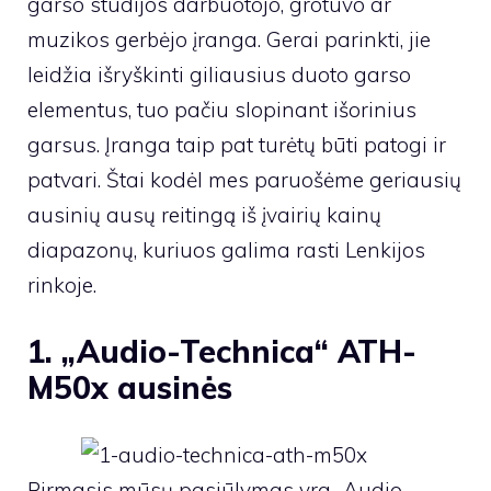
garso studijos darbuotojo, grotuvo ar
muzikos gerbėjo įranga. Gerai parinkti, jie
leidžia išryškinti giliausius duoto garso
elementus, tuo pačiu slopinant išorinius
garsus. Įranga taip pat turėtų būti patogi ir
patvari. Štai kodėl mes paruošėme geriausių
ausinių ausų reitingą iš įvairių kainų
diapazonų, kuriuos galima rasti Lenkijos
rinkoje.
1. „Audio-Technica“ ATH-
M50x ausinės
Pirmasis mūsų pasiūlymas yra „Audio-