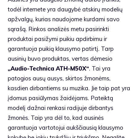
todėl internete yra daugybė atskirų modelių
apžvalgų, kurias naudojome kurdami savo
sąrašą. Rinkos analizės metu pasirinkti
produktai pasižymi puikiu apdirbimu ir
garantuoja puikią klausymo patirtį. Tarp
ausinių buvo produktas, vertas dėmesio
„Audio-Technica ATH-M50X“
. Tai yra
patogios ausų ausys, skirtos žmonėms,
kasdien dirbantiems su muzika. Jie taip pat yra
įdomus pasiūlymas žaidėjams. Pateiktą
modelį dažnai renkasi radijuje dirbantys
žmonės. Taip yra dėl to, kad ausinės
garantuoja vartotojui aukščiausią klausymo
kokybę be jokių trukdžių ir triukšmo. Negalite