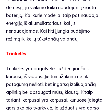
dėmesį į jų veikimo laiką naudojant įkrautą
bateriją. Kai kurie modeliai taip pat naudoja
energiją iš akumuliatoriaus, kai jis
nenaudojamas. Kai kiti įjungia budėjimo
režimą iki kelių tūkstančių valandų.
Trinkelės
Trinkelės yra pagalvėlės, uždengiančios
korpusą iš vidaus. Jie turi užtikrinti ne tik
patogumą nešioti, bet ir garsą izoliuojančią
aplinką bei apsaugoti mūsų klausą. Kitaip
tariant, korpusai yra korpusai, kuriuose įdiegta
garsiakalbio tvarkyklė. Jo užduotis yra garso