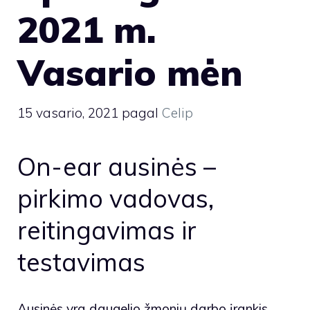
2021 m.
Vasario mėn
15 vasario, 2021
pagal
Celip
On-ear ausinės –
pirkimo vadovas,
reitingavimas ir
testavimas
Ausinės yra daugelio žmonių darbo įrankis,