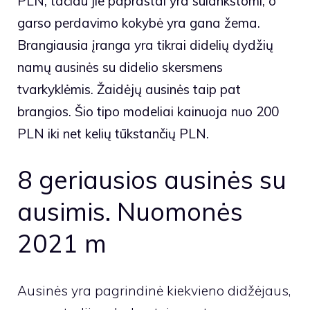
PLN, tačiau jie paprastai yra sulankstomi, o
garso perdavimo kokybė yra gana žema.
Brangiausia įranga yra tikrai didelių dydžių
namų ausinės su didelio skersmens
tvarkyklėmis. Žaidėjų ausinės taip pat
brangios. Šio tipo modeliai kainuoja nuo 200
PLN iki net kelių tūkstančių PLN.
8 geriausios ausinės su
ausimis. Nuomonės
2021 m
Ausinės yra pagrindinė kiekvieno didžėjaus,