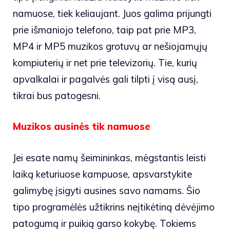
namuose, tiek keliaujant. Juos galima prijungti
prie išmaniojo telefono, taip pat prie MP3,
MP4 ir MP5 muzikos grotuvų ar nešiojamųjų
kompiuterių ir net prie televizorių. Tie, kurių
apvalkalai ir pagalvės gali tilpti į visą ausį,
tikrai bus patogesni.
Muzikos ausinės tik namuose
Jei esate namų šeimininkas, mėgstantis leisti
laiką keturiuose kampuose, apsvarstykite
galimybę įsigyti ausines savo namams. Šio
tipo programėlės užtikrins neįtikėtiną dėvėjimo
patogumą ir puikią garso kokybę. Tokiems