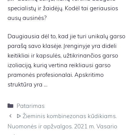
specialistų ir žaidėjų. Kodėl tai geriausios
ausų ausinės?
Daugiausia dėl to, kad jie turi unikalų garso
parašą savo klasėje. Įrenginyje yra dideli
keitikliai ir kapsulės, užtikrinančios garso
izoliaciją, kurią vertina reikliausi garso
pramonės profesionalai. Apskritimo
struktūra yra …
Kategorijos
Patarimas
ᐅ Žieminis kombinezonas kūdikiams.
Nuomonės ir apžvalgos. 2021 m. Vasario