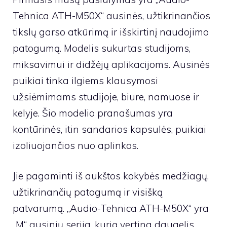
Tehnica ATH-M50X“ ausinės, užtikrinančios
tikslų garso atkūrimą ir išskirtinį naudojimo
patogumą. Modelis sukurtas studijoms,
miksavimui ir didžėjų aplikacijoms. Ausinės
puikiai tinka ilgiems klausymosi
užsiėmimams studijoje, biure, namuose ir
kelyje. Šio modelio pranašumas yra
kontūrinės, itin sandarios kapsulės, puikiai
izoliuojančios nuo aplinkos.
Jie pagaminti iš aukštos kokybės medžiagų,
užtikrinančių patogumą ir visišką
patvarumą. „Audio-Tehnica ATH-M50X“ yra
„M“ ausinių serija, kurią vertina daugelis