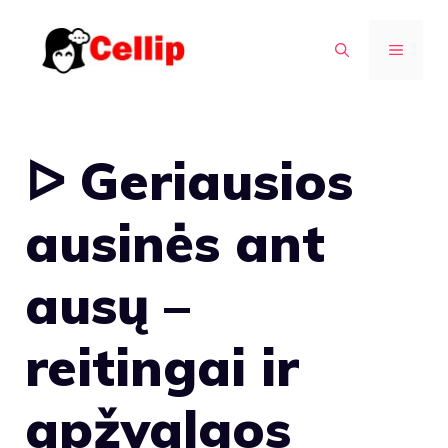
Pereiti
prie
MENIU
turinio
ᐅ Geriausios
ausinės ant
ausų –
reitingai ir
apžvalgos