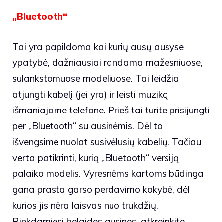
„Bluetooth“
Tai yra papildoma kai kurių ausų ausyse
ypatybė, dažniausiai randama mažesniuose,
sulankstomuose modeliuose. Tai leidžia
atjungti kabelį (jei yra) ir leisti muziką
išmaniajame telefone. Prieš tai turite prisijungti
per „Bluetooth“ su ausinėmis. Dėl to
išvengsime nuolat susivėlusių kabelių. Tačiau
verta patikrinti, kurią „Bluetooth“ versiją
palaiko modelis. Vyresnėms kartoms būdinga
gana prasta garso perdavimo kokybė, dėl
kurios jis nėra laisvas nuo trukdžių.
Rinkdamiesi belaides ausines, atkreipkite