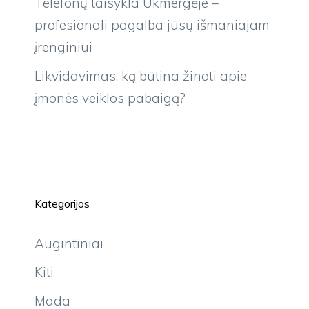
Telefonų taisykla Ukmergėje –
profesionali pagalba jūsų išmaniajam
įrenginiui
Likvidavimas: ką būtina žinoti apie
įmonės veiklos pabaigą?
Kategorijos
Augintiniai
Kiti
Mada