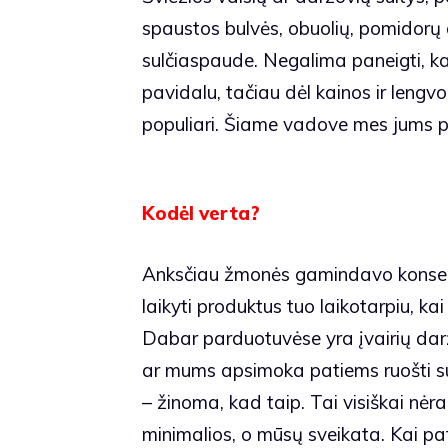
spaustos bulvės, obuolių, pomidorų a
sulčiaspaude. Negalima paneigti, kad
pavidalu, tačiau dėl kainos ir lengvo
populiari. Šiame vadove mes jums
Kodėl verta?
Anksčiau žmonės gamindavo konservu
laikyti produktus tuo laikotarpiu, k
Dabar parduotuvėse yra įvairių darž
ar mums apsimoka patiems ruošti sul
– žinoma, kad taip. Tai visiškai nėr
minimalios, o mūsų sveikata. Kai pa