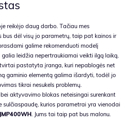
estas
koje reikėjo daug darbo. Tačiau mes
 bus dėl visų jo parametrų, taip pat kainos ir
suprasdami galime rekomenduoti modelį
o galia leidžia nepertraukiamai veikti ilgą laiką,
 tvirtai pastatyta įranga, kuri nepablogės net
ną gaminio elementą galima išardyti, todėl jo
ovimas tikrai nesukels problemų.
nė bei aktyvavimo blokas neteisingai surenkant
 sulčiaspaudę, kurios parametrai yra vienodai
“ JMP400WH
. Jums tai taip pat bus malonu.