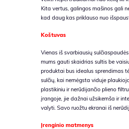
Kita vertus, galingos mašinos gali nei
kad daug kas priklauso nuo išspaust
Koštuvas
Vienas iš svarbiausių sulčiaspaudės
mums gauti skaidrias sultis be vaisių
produktai bus idealus sprendimas t
sulčių, kai nemėgsta viduje plaukio
plastikiniu ir nerūdijančio plieno filt
įrangoje, jie dažnai užsikemša ir int
valyti. Savo ruožtu ekranai iš nerūd
Įrenginio matmenys