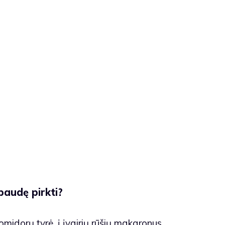
paudę pirkti?
omidorų tyrė, į įvairių rūšių makaronus