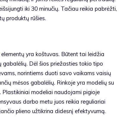
šsijungti iki 30 minučių. Tačiau reikia pabrėžti,
ų produktų rūšies.
 elementų yra koštuvas. Būtent tai leidžia
 gabalėlių. Dėl šios priežasties tokio tipo
ėvams, norintiems duoti savo vaikams vaisių
jančių mėsos gabalėlių. Rinkoje yra modelių su
ru. Plastikiniai modeliai naudojami pigioje
ensyvaus darbo metu juos reikia reguliariai
ijančio plieno užtikrina didesnį efektyvumą.