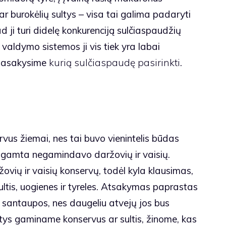
r burokėlių sultys – visa tai galima padaryti
 ji turi didelę konkurenciją sulčiaspaudžių
 valdymo sistemos ji vis tiek yra labai
 pasakysime
kurią sulčiaspaudę pasirinkti
.
s žiemai, nes tai buvo vienintelis būdas
ai gamta negamindavo daržovių ir vaisių.
ovių ir vaisių konservų, todėl kyla klausimas,
tis, uogienes ir tyreles. Atsakymas paprastas
a santaupos, nes daugeliu atvejų jos bus
tys gaminame konservus ar sultis, žinome, kas