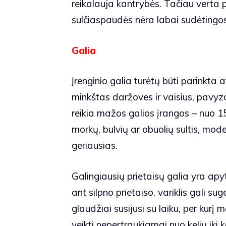
reikalauja kantrybės. Tačiau verta pa
sulčiaspaudės nėra labai sudėtingos
Galia
Įrenginio galia turėtų būti parinkta 
minkštas daržoves ir vaisius, pavyz
reikia mažos galios įrangos – nuo 15
morkų, bulvių ar obuolių sultis, mod
geriausias.
Galingiausių prietaisų galia yra apy
ant silpno prietaiso, variklis gali su
glaudžiai susijusi su laiku, per kurį
veikti nepertraukiamai nuo kelių iki k