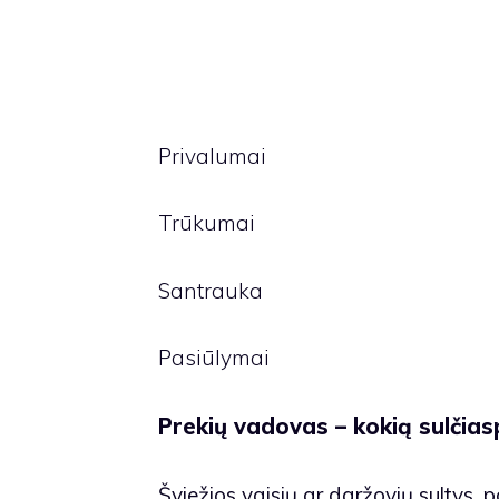
Privalumai
Trūkumai
Santrauka
Pasiūlymai
Prekių vadovas – kokią sulčias
Šviežios vaisių ar daržovių sultys, p