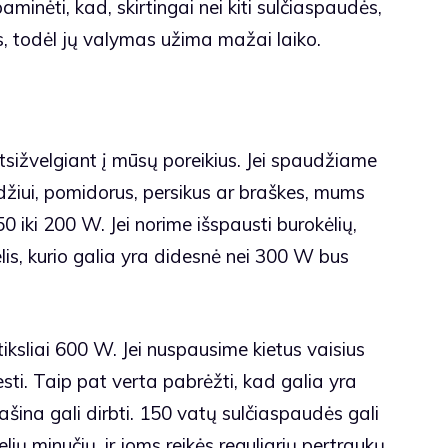
minėti, kad, skirtingai nei kiti sulčiaspaudės,
, todėl jų valymas užima mažai laiko.
atsižvelgiant į mūsų poreikius. Jei spaudžiame
džiui, pomidorus, persikus ar braškes, mums
0 iki 200 W. Jei norime išspausti burokėlių,
elis, kurio galia yra didesnė nei 300 W bus
tiksliai 600 W. Jei nuspausime kietus vaisius
gesti. Taip pat verta pabrėžti, kad galia yra
 mašina gali dirbti. 150 vatų sulčiaspaudės gali
elių minučių, ir joms reikės reguliarių pertraukų.