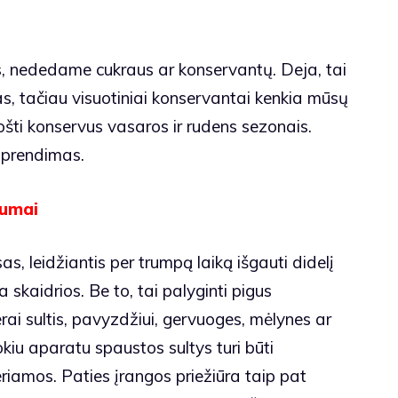
s, nededame cukraus ar konservantų. Deja, tai
 tačiau visuotiniai konservantai kenkia mūsų
šti konservus vasaros ir rudens sezonais.
sprendimas.
kumai
s, leidžiantis per trumpą laiką išgauti didelį
a skaidrios. Be to, tai palyginti pigus
rai sultis, pavyzdžiui, gervuoges, mėlynes ar
tokiu aparatu spaustos sultys turi būti
iamos. Paties įrangos priežiūra taip pat