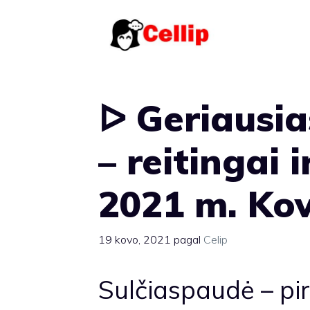
Pereiti
prie
turinio
ᐅ Geriausia
– reitingai
2021 m. Ko
19 kovo, 2021
pagal
Celip
Sulčiaspaudė – pi