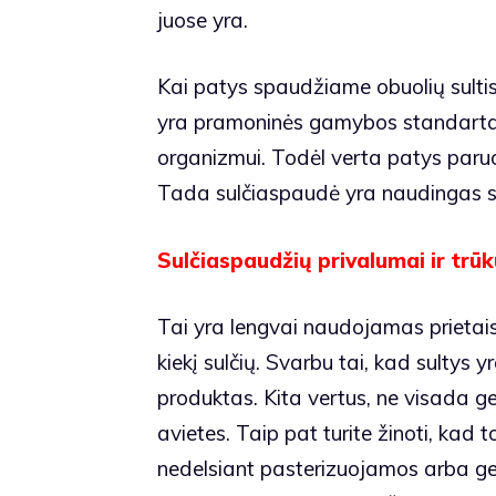
juose yra.
Kai patys spaudžiame obuolių sulti
yra pramoninės gamybos standartas,
organizmui. Todėl verta patys paruo
Tada sulčiaspaudė yra naudingas 
Sulčiaspaudžių privalumai ir trū
Tai yra lengvai naudojamas prietaisa
kiekį sulčių. Svarbu tai, kad sultys yr
produktas. Kita vertus, ne visada ge
avietes. Taip pat turite žinoti, kad 
nedelsiant pasterizuojamos arba ger