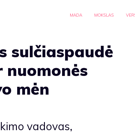
MADA
MOKSLAS
VER
s sulčiaspaudė
 ir nuomonės
vo mėn
rkimo vadovas,