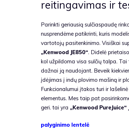
reitingavimas ir t
Parinkti geriausią sulčiaspaudę rin
nusprendėme patikrinti, kuris modelis
vartotojų pasitenkinimo. Visiškai 
„Kenwood JE850“
. Didelė prietais
kol užpildoma visa sulčių talpa. Tai
dažnai ją naudojant. Beveik kiekvie
įdėjimas į indų plovimo mašiną ir pl
Funkcionalumui įtakos turi ir lašeli
elementus. Mes taip pat pasirinkome
geri. tai yra
„Kenwood PureJuice
palyginimo lentelė