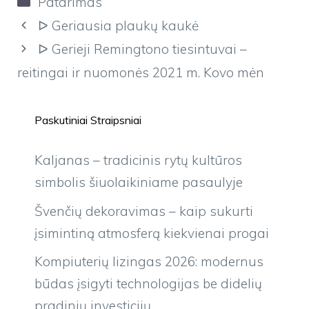
Patarimas
ᐅ Geriausia plaukų kaukė
ᐅ Gerieji Remingtono tiesintuvai –
reitingai ir nuomonės 2021 m. Kovo mėn
Paskutiniai Straipsniai
Kaljanas – tradicinis rytų kultūros
simbolis šiuolaikiniame pasaulyje
Švenčių dekoravimas – kaip sukurti
įsimintiną atmosferą kiekvienai progai
Kompiuterių lizingas 2026: modernus
būdas įsigyti technologijas be didelių
pradinių investicijų