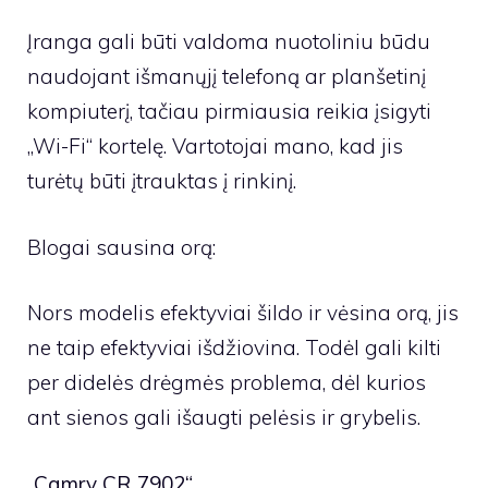
Įranga gali būti valdoma nuotoliniu būdu
naudojant išmanųjį telefoną ar planšetinį
kompiuterį, tačiau pirmiausia reikia įsigyti
„Wi-Fi“ kortelę. Vartotojai mano, kad jis
turėtų būti įtrauktas į rinkinį.
Blogai sausina orą:
Nors modelis efektyviai šildo ir vėsina orą, jis
ne taip efektyviai išdžiovina. Todėl gali kilti
per didelės drėgmės problema, dėl kurios
ant sienos gali išaugti pelėsis ir grybelis.
„Camry CR 7902“