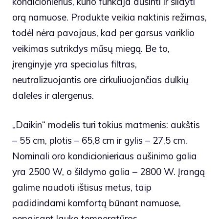
kondicionierius, kurio funkcija aušinti ir šildyti
orą namuose. Produkte veikia naktinis režimas,
todėl nėra pavojaus, kad per garsus variklio
veikimas sutrikdys mūsų miegą. Be to,
įrenginyje yra specialus filtras,
neutralizuojantis ore cirkuliuojančias dulkių
daleles ir alergenus.
„Daikin“ modelis turi tokius matmenis: aukštis
– 55 cm, plotis – 65,8 cm ir gylis – 27,5 cm.
Nominali oro kondicionieriaus aušinimo galia
yra 2500 W, o šildymo galia – 2800 W. Įrangą
galime naudoti ištisus metus, taip
padidindami komfortą būnant namuose,
nepaisant lauko temperatūros.