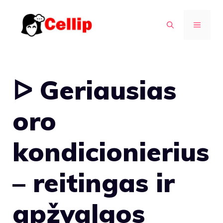
Pereiti
prie
MENIU
turinio
ᐅ Geriausias
oro
kondicionierius
– reitingas ir
apžvalgos