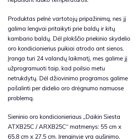
Produktas pelnė vartotojų pripažinimą, nes jį
galima lengvai pritaikyti prie baldų ir kitų
kambario baldų. Dėl plokščio priekinio skydelio
oro kondicionierius puikiai atrodo ant sienos.
Įranga turi 24 valandų laikmatį, mes galime jį
užprogramuoti taip, kad poilsio metu
netrukdytų. Dėl džiovinimo programos galime
pašalinti per didelio oro drėgnumo namuose
problemą.
Sieninio oro kondicionieriaus „Daikin Siesta
ATXB25C / ARXB25C“ matmenys: 55 cm x
65,8 cm x 27,5 cm. Įrenginyje yra aušinimo,