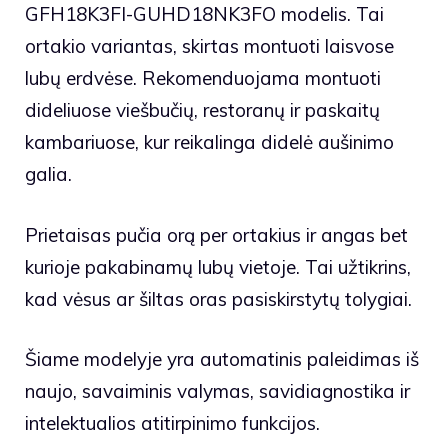
GFH18K3FI-GUHD18NK3FO modelis. Tai
ortakio variantas, skirtas montuoti laisvose
lubų erdvėse. Rekomenduojama montuoti
dideliuose viešbučių, restoranų ir paskaitų
kambariuose, kur reikalinga didelė aušinimo
galia.
Prietaisas pučia orą per ortakius ir angas bet
kurioje pakabinamų lubų vietoje. Tai užtikrins,
kad vėsus ar šiltas oras pasiskirstytų tolygiai.
Šiame modelyje yra automatinis paleidimas iš
naujo, savaiminis valymas, savidiagnostika ir
intelektualios atitirpinimo funkcijos.