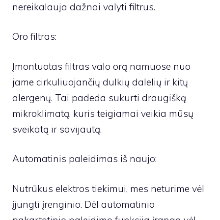
nereikalauja dažnai valyti filtrus.
Oro filtras:
Įmontuotas filtras valo orą namuose nuo
jame cirkuliuojančių dulkių dalelių ir kitų
alergenų. Tai padeda sukurti draugišką
mikroklimatą, kuris teigiamai veikia mūsų
sveikatą ir savijautą.
Automatinis paleidimas iš naujo:
Nutrūkus elektros tiekimui, mes neturime vėl
įjungti įrenginio. Dėl automatinio
pakartotinio paleidimo funkcija įranga vėl