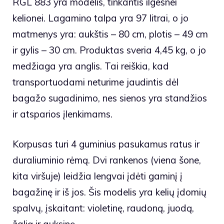
RGL 883 yra modelis, tinkantis ilgesnei
kelionei. Lagamino talpa yra 97 litrai, o jo
matmenys yra: aukštis – 80 cm, plotis – 49 cm
ir gylis – 30 cm. Produktas sveria 4,45 kg, o jo
medžiaga yra anglis. Tai reiškia, kad
transportuodami neturime jaudintis dėl
bagažo sugadinimo, nes sienos yra standžios
ir atsparios įlenkimams.
Korpusas turi 4 guminius pasukamus ratus ir
duraliuminio rėmą. Dvi rankenos (viena šone,
kita viršuje) leidžia lengvai įdėti gaminį į
bagažinę ir iš jos. Šis modelis yra kelių įdomių
spalvų, įskaitant: violetinę, raudoną, juodą,