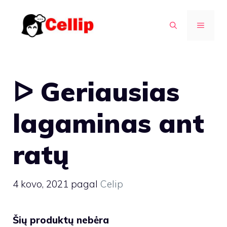
Pereiti
prie
MENIU
turinio
ᐅ Geriausias
lagaminas ant
ratų
4 kovo, 2021
pagal
Celip
Šių produktų nebėra