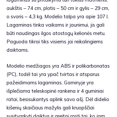
aukštis – 74 cm, plotis – 50 cm ir gylis – 29 cm,
o svoris – 4,3 kg. Modelio talpa yra apie 107 l.
Lagaminas tinka vaikams ir jaunimui, jis gali
būti naudingas ilgos atostogų kelionės metu.
Paguoda tikrai tiks visiems jai reikalingiems
daiktams.
Modelio medžiagos yra ABS ir polikarbonatas
(PC), todėl tai yra ypač tvirtas ir atsparus
pažeidimams lagaminas. Gaminyje yra
išplečiama teleskopinė rankena ir 4 guminiai
ratai, besisukantys aplink savo ašį. Dėl didelio
kišenių skaičiaus mažylis gali kruopščiai
susitvarkyti daiktus ir greitai rasti tai, ko jam