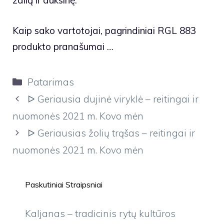
žalią ir auksinę.
Kaip sako vartotojai, pagrindiniai RGL 883
produkto pranašumai …
Kategorijos
Patarimas
ᐅ Geriausia dujinė viryklė – reitingai ir
nuomonės 2021 m. Kovo mėn
ᐅ Geriausias žolių trąšas – reitingai ir
nuomonės 2021 m. Kovo mėn
Paskutiniai Straipsniai
Kaljanas – tradicinis rytų kultūros