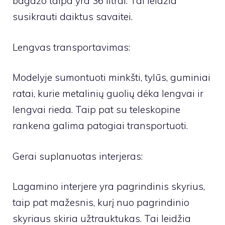
bagažo talpa yra 36 litrai. Tai leidžia
susikrauti daiktus savaitei.
Lengvas transportavimas:
Modelyje sumontuoti minkšti, tylūs, guminiai
ratai, kurie metalinių guolių dėka lengvai ir
lengvai rieda. Taip pat su teleskopine
rankena galima patogiai transportuoti.
Gerai suplanuotas interjeras:
Lagamino interjere yra pagrindinis skyrius,
taip pat mažesnis, kurį nuo pagrindinio
skyriaus skiria užtrauktukas. Tai leidžia