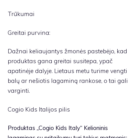
Trūkumai
Greitai purvina:
Dažnai keliaujantys žmonės pastebėjo, kad
produktas gana greitai susitepa, ypač
apatinėje dalyje. Lietaus metu turime vengti
balų ar nešiotis lagaminą rankose, o tai gali
varginti.
Cogio Kids Italijos pilis
Produktas „Cogio Kids Italy“ Kelioninis
lagaminas su pritaikymu turi tokius matmenis: