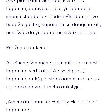
ABS plastikinių vienodos išvaizdos
lagaminų gamyba dabar yra daugelio
įmonių standartas. Todėl ieškodami savo
bagažo galite jį supainioti su daugeliu kitų,
nes išvaizda yra gana neįsivaizduojama.
Per žema rankena:
Aukštiems žmonėms gali būti sunku nešti
lagaminą vertikaliai. Atsižvelgiant į
lagamino aukštį ir ištraukiamos rankenos
ilgį, rankena yra 1 metro aukštyje.
„American Tourister Holiday Heat Cabin“
lagaminas