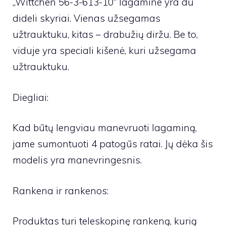
„Wittchen 56-3-613-10“ lagamine yra du
dideli skyriai. Vienas užsegamas
užtrauktuku, kitas – drabužių diržu. Be to,
viduje yra speciali kišenė, kuri užsegama
užtrauktuku.
Diegliai:
Kad būtų lengviau manevruoti lagaminą,
jame sumontuoti 4 patogūs ratai. Jų dėka šis
modelis yra manevringesnis.
Rankena ir rankenos:
Produktas turi teleskopinę rankeną, kurią