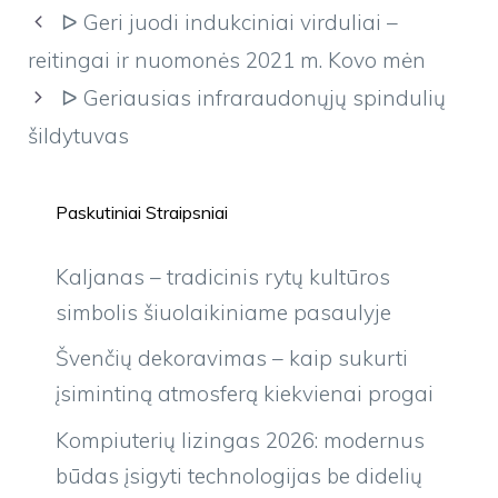
ᐅ Geri juodi indukciniai virduliai –
reitingai ir nuomonės 2021 m. Kovo mėn
ᐅ Geriausias infraraudonųjų spindulių
šildytuvas
Paskutiniai Straipsniai
Kaljanas – tradicinis rytų kultūros
simbolis šiuolaikiniame pasaulyje
Švenčių dekoravimas – kaip sukurti
įsimintiną atmosferą kiekvienai progai
Kompiuterių lizingas 2026: modernus
būdas įsigyti technologijas be didelių