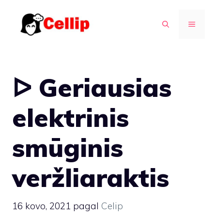
Pereiti
prie
MENIU
turinio
ᐅ Geriausias
elektrinis
smūginis
veržliaraktis
16 kovo, 2021
pagal
Celip