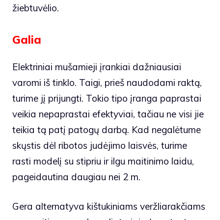
žiebtuvėlio.
Galia
Elektriniai mušamieji įrankiai dažniausiai
varomi iš tinklo. Taigi, prieš naudodami raktą,
turime jį prijungti. Tokio tipo įranga paprastai
veikia nepaprastai efektyviai, tačiau ne visi jie
teikia tą patį patogų darbą. Kad negalėtume
skųstis dėl ribotos judėjimo laisvės, turime
rasti modelį su stipriu ir ilgu maitinimo laidu,
pageidautina daugiau nei 2 m.
Gera alternatyva kištukiniams veržliarakčiams