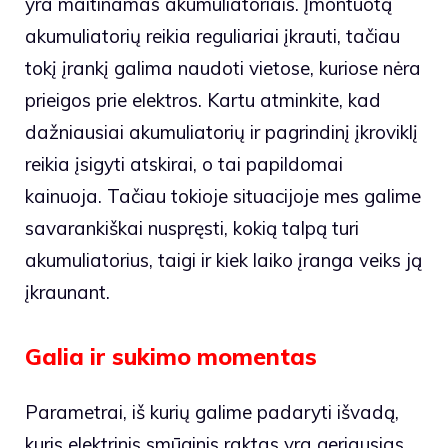
yra maitinamas akumuliatoriais. Įmontuotą
akumuliatorių reikia reguliariai įkrauti, tačiau
tokį įrankį galima naudoti vietose, kuriose nėra
prieigos prie elektros. Kartu atminkite, kad
dažniausiai akumuliatorių ir pagrindinį įkroviklį
reikia įsigyti atskirai, o tai papildomai
kainuoja. Tačiau tokioje situacijoje mes galime
savarankiškai nuspręsti, kokią talpą turi
akumuliatorius, taigi ir kiek laiko įranga veiks ją
įkraunant.
Galia ir sukimo momentas
Parametrai, iš kurių galime padaryti išvadą,
kuris elektrinis smūginis raktas yra geriausias,