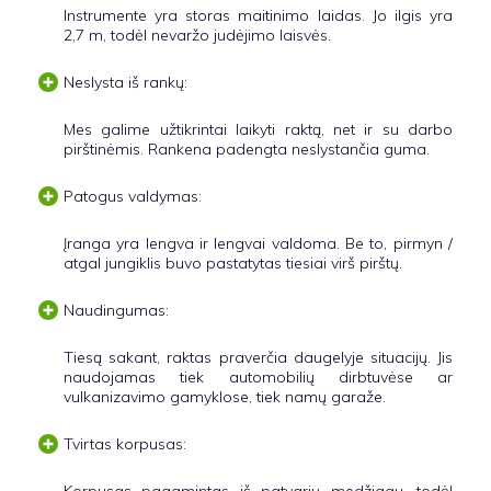
Instrumente yra storas maitinimo laidas. Jo ilgis yra
2,7 m, todėl nevaržo judėjimo laisvės.
Neslysta iš rankų:
Mes galime užtikrintai laikyti raktą, net ir su darbo
pirštinėmis. Rankena padengta neslystančia guma.
Patogus valdymas:
Įranga yra lengva ir lengvai valdoma. Be to, pirmyn /
atgal jungiklis buvo pastatytas tiesiai virš pirštų.
Naudingumas:
Tiesą sakant, raktas praverčia daugelyje situacijų. Jis
naudojamas tiek automobilių dirbtuvėse ar
vulkanizavimo gamyklose, tiek namų garaže.
Tvirtas korpusas: