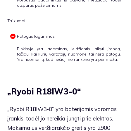
Korpusas pagamintas iš patvarių medžiagų, todėl
atsparus pažeidimams.
Trūkumai
Patogus lagaminas:
Rinkinyje yra lagaminas, leidžiantis laikyti įrangą,
tačiau, kai kurių vartotojų nuomone, tai nėra patogu.
Yra nuomonių, kad nešiojimo rankena yra per maža.
„Ryobi R18IW3-0“
„Ryobi R18IW3-0“ yra baterijomis varomas
įrankis, todėl jo nereikia jungti prie elektros.
Maksimalus veržliarakčio greitis yra 2900