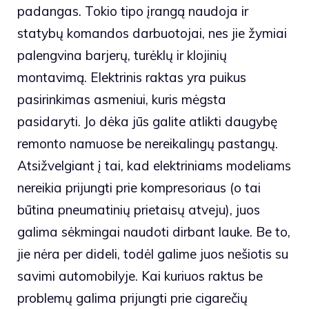
padangas. Tokio tipo įrangą naudoja ir
statybų komandos darbuotojai, nes jie žymiai
palengvina barjerų, turėklų ir klojinių
montavimą. Elektrinis raktas yra puikus
pasirinkimas asmeniui, kuris mėgsta
pasidaryti. Jo dėka jūs galite atlikti daugybę
remonto namuose be nereikalingų pastangų.
Atsižvelgiant į tai, kad elektriniams modeliams
nereikia prijungti prie kompresoriaus (o tai
būtina pneumatinių prietaisų atveju), juos
galima sėkmingai naudoti dirbant lauke. Be to,
jie nėra per dideli, todėl galime juos nešiotis su
savimi automobilyje. Kai kuriuos raktus be
problemų galima prijungti prie cigarečių