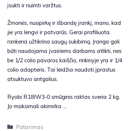
įsukti ir nuimti varžtus.
Žmonės, nusipirkę ir išbandę įrankį, mano, kad
jie yra lengvi ir patvarūs. Gerai profiliuota
rankena užtikrina saugų sukibimą. Įranga gali
būti naudojama įvairiems darbams atlikti, nes
be 1/2 colio pavaros kaiščio, rinkinyje yra ir 1/4
colio adapteris. Tai leidžia naudoti įprastus
atsuktuvo antgalius.
Ryobi R18IW3-0 smūginis raktas sveria 2 kg.
Jo maksimali akimirka …
Kategorijos
Patarimas