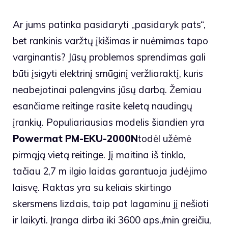
Ar jums patinka pasidaryti „pasidaryk pats“,
bet rankinis varžtų įkišimas ir nuėmimas tapo
varginantis? Jūsų problemos sprendimas gali
būti įsigyti elektrinį smūginį veržliaraktį, kuris
neabejotinai palengvins jūsų darbą. Žemiau
esančiame reitinge rasite keletą naudingų
įrankių. Populiariausias modelis šiandien yra
Powermat PM-EKU-2000N
todėl užėmė
pirmąją vietą reitinge. Jį maitina iš tinklo,
tačiau 2,7 m ilgio laidas garantuoja judėjimo
laisvę. Raktas yra su keliais skirtingo
skersmens lizdais, taip pat lagaminu jį nešioti
ir laikyti. Įranga dirba iki 3600 aps./min greičiu,