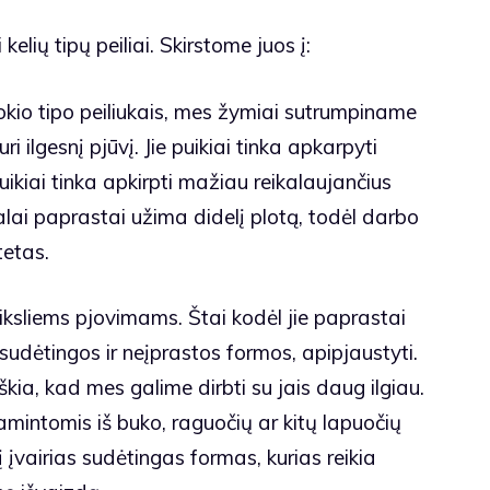
elių tipų peiliai. Skirstome juos į:
okio tipo peiliukais, mes žymiai sutrumpiname
ri ilgesnį pjūvį. Jie puikiai tinka apkarpyti
puikiai tinka apkirpti mažiau reikalaujančius
alai paprastai užima didelį plotą, todėl darbo
tetas.
ti tiksliems pjovimams. Štai kodėl jie paprastai
udėtingos ir neįprastos formos, apipjaustyti.
iškia, kad mes galime dirbti su jais daug ilgiau.
gamintomis iš buko, raguočių ar kitų lapuočių
įvairias sudėtingas formas, kurias reikia