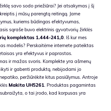
žirklę savo sodo priežiūrai? Jei atsakymas į šį
kreiptis į mūsų parengtą reitingą. Jame
šymus, kuriems būdingas efektyvumas,
sis sąraše buvo elektrinis gyvatvorių žirklės
rių komplektas 1.444-241,0
. Iš kur mes
s modelis? Perskaitėme internete pateiktas
taisas yra efektyvus ir paprastas.
mas ir mažas svoris. Komplekte yra ašmenų
yti ir gabenti produktą, nebijodami jo
 nepatiko, peržiūrėkite kitus pasiūlymus. Antroje
rklės
Makita UH5261
. Produktas pagamintas
subraižyta, o tai įrodo, kad korpusas yra