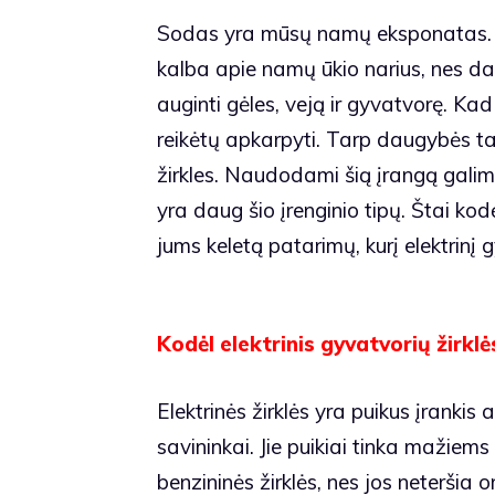
Sodas yra mūsų namų eksponatas. Tod
kalba apie namų ūkio narius, nes daž
auginti gėles, veją ir gyvatvorę. Kad
reikėtų apkarpyti. Tarp daugybės ta
žirkles. Naudodami šią įrangą galime
yra daug šio įrenginio tipų. Štai k
jums keletą patarimų, kurį elektrinį g
Kodėl elektrinis gyvatvorių žirklė
Elektrinės žirklės yra puikus įrankis 
savininkai. Jie puikiai tinka mažiem
benzininės žirklės, nes jos neteršia 