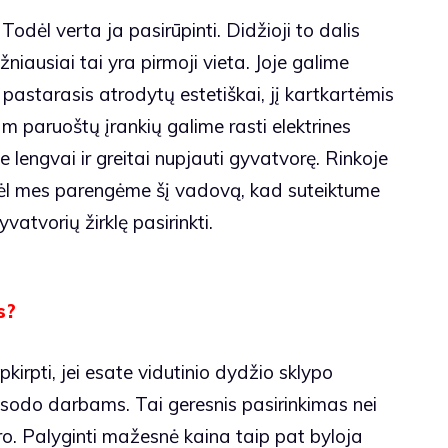
ėl verta ja pasirūpinti. Didžioji to dalis
niausiai tai yra pirmoji vieta. Joje galime
 pastarasis atrodytų estetiškai, jį kartkartėmis
m paruoštų įrankių galime rasti elektrines
 lengvai ir greitai nupjauti gyvatvorę. Rinkoje
odėl mes parengėme šį vadovą, kad suteiktume
yvatvorių žirklę pasirinkti.
s?
apkirpti, jei esate vidutinio dydžio sklypo
s sodo darbams. Tai geresnis pasirinkimas nei
oro. Palyginti mažesnė kaina taip pat byloja