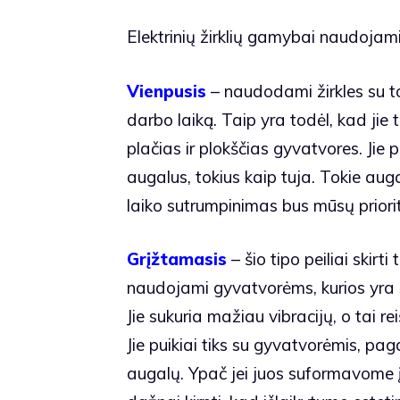
Elektrinių žirklių gamybai naudojami k
Vienpusis
– naudodami žirkles su t
darbo laiką. Taip yra todėl, kad jie tu
plačias ir plokščias gyvatvores. Jie 
augalus, tokius kaip tuja. Tokie aug
laiko sutrumpinimas bus mūsų priori
Grįžtamasis
– šio tipo peiliai skir
naudojami gyvatvorėms, kurios yra s
Jie sukuria mažiau vibracijų, o tai re
Jie puikiai tiks su gyvatvorėmis, pa
augalų. Ypač jei juos suformavome į 