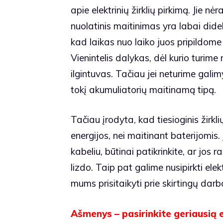
apie elektrinių žirklių pirkimą. Jie n
nuolatinis maitinimas yra labai didel
kad laikas nuo laiko juos pripildome
Vienintelis dalykas, dėl kurio turim
ilgintuvas. Tačiau jei neturime galimy
tokį akumuliatorių maitinamą tipą.
Tačiau įrodyta, kad tiesioginis žirkl
energijos, nei maitinant baterijomis. 
kabeliu, būtinai patikrinkite, ar jos r
lizdo. Taip pat galime nusipirkti ele
mums prisitaikyti prie skirtingų darb
Ašmenys – pasirinkite geriausią e