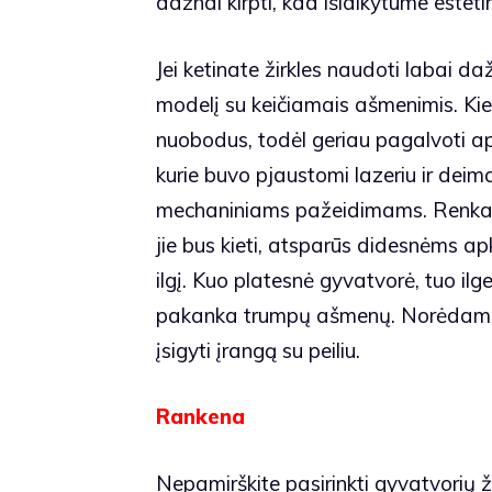
dažnai kirpti, kad išlaikytume esteti
Jei ketinate žirkles naudoti labai da
modelį su keičiamais ašmenimis. Kiek
nuobodus, todėl geriau pagalvoti api
kurie buvo pjaustomi lazeriu ir deiman
mechaniniams pažeidimams. Renkantis
jie bus kieti, atsparūs didesnėms ap
ilgį. Kuo platesnė gyvatvorė, tuo i
pakanka trumpų ašmenų. Norėdami
įsigyti įrangą su peiliu.
Rankena
Nepamirškite pasirinkti gyvatvorių 