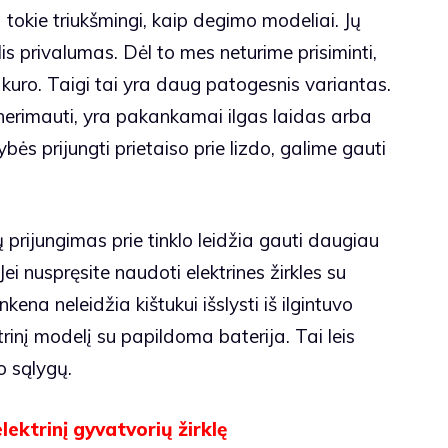
ėra tokie triukšmingi, kaip degimo modeliai. Jų
is privalumas. Dėl to mes neturime prisiminti,
 kuro. Taigi tai yra daug patogesnis variantas.
e nerimauti, yra pakankamai ilgas laidas arba
bės prijungti prietaiso prie lizdo, galime gauti
ių prijungimas prie tinklo leidžia gauti daugiau
Jei nuspręsite naudoti elektrines žirkles su
ankena neleidžia kištukui išslysti iš ilgintuvo
ktrinį modelį su papildoma baterija. Tai leis
o sąlygų.
lektrinį gyvatvorių žirklę