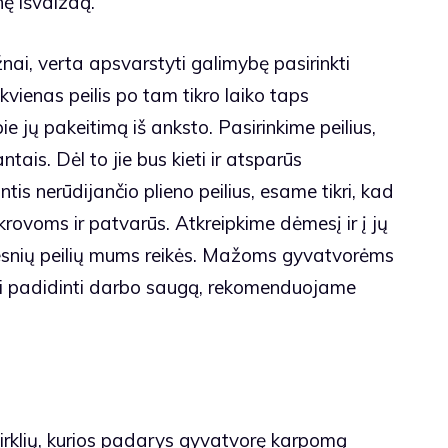
nę išvaizdą.
žnai, verta apsvarstyti galimybę pasirinkti
vienas peilis po tam tikro laiko taps
e jų pakeitimą iš anksto. Pasirinkime peilius,
tais. Dėl to jie bus kieti ir atsparūs
 nerūdijančio plieno peilius, esame tikri, kad
krovoms ir patvarūs. Atkreipkime dėmesį ir į jų
lgesnių peilių mums reikės. Mažoms gyvatvorėms
 padidinti darbo saugą, rekomenduojame
žirklių, kurios padarys gyvatvorę karpomą