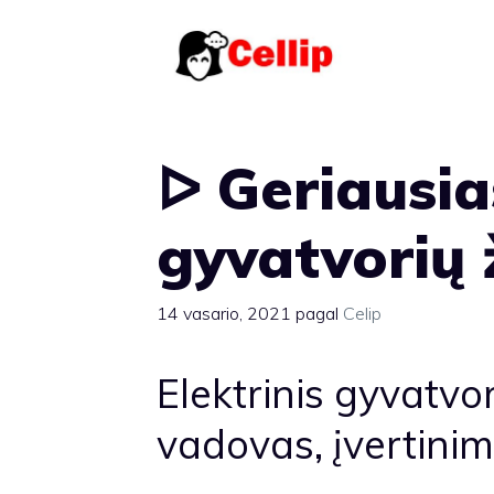
Pereiti
prie
turinio
ᐅ Geriausias
gyvatvorių 
14 vasario, 2021
pagal
Celip
Elektrinis gyvatvor
vadovas, įvertinim