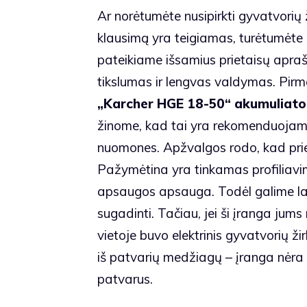
Ar norėtumėte nusipirkti gyvatvorių 
klausimą yra teigiamas, turėtumėte 
pateikiame išsamius prietaisų apra
tikslumas ir lengvas valdymas. Pirma
„Karcher HGE 18-50“ akumuliato
žinome, kad tai yra rekomenduojama
nuomones. Apžvalgos rodo, kad prie
Pažymėtina yra tinkamas profiliavi
apsaugos apsauga. Todėl galime laik
sugadinti. Tačiau, jei ši įranga jums
vietoje buvo elektrinis gyvatvorių ži
iš patvarių medžiagų – įranga nėra 
patvarus.