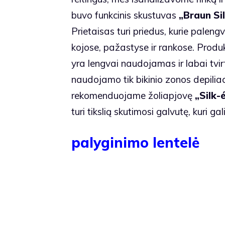
buvo funkcinis skustuvas
„Braun Si
Prietaisas turi priedus, kurie palengvi
kojose, pažastyse ir rankose. Produk
yra lengvai naudojamas ir labai tvir
naudojamo tik bikinio zonos depiliac
rekomenduojame žoliapjovę
„Silk-
turi tikslią skutimosi galvutę, kuri ga
palyginimo lentelė