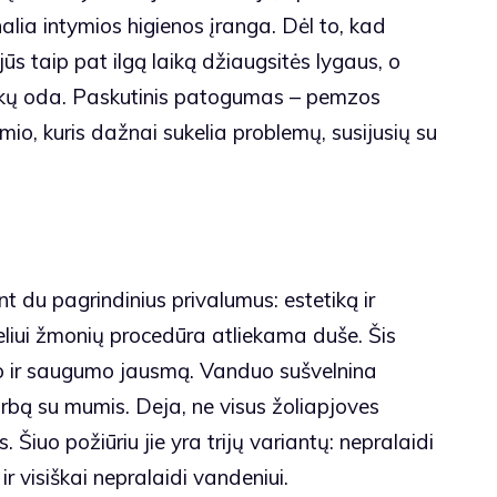
nalia intymios higienos įranga. Dėl to, kad
jūs taip pat ilgą laiką džiaugsitės lygaus, o
laukų oda. Paskutinis patogumas – pemzos
io, kuris dažnai sukelia problemų, susijusių su
nt du pagrindinius privalumus: estetiką ir
liui žmonių procedūra atliekama duše. Šis
 ir saugumo jausmą. Vanduo sušvelnina
rbą su mumis. Deja, ne visus žoliapjoves
Šiuo požiūriu jie yra trijų variantų: nepralaidi
r visiškai nepralaidi vandeniui.