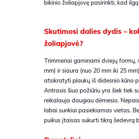
bikinio žoliapjovę pasirinkti, kad i
Skutimosi dalies dydis – ko
žoliapjovė?
Trimmeriai gaminami dviejų formų, s
mm) ir siaura (nuo 20 mm iki 25 mm).
atsikratyti plaukų iš didesnio kūno p
Antrasis šiuo požiūriu yra šiek tiek s
reikalauja daugiau dėmesio. Nepaisa
labai sunkiai pasiekiamas vietas. B
puikus įtaisas sukurti tikrą šedevrą bi