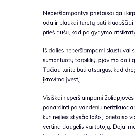
Neperšlampantys prietaisai gali kir
oda ir plaukai turėtų būti kruopščiai
prieš dušu, kad po gydymo atsikratyt
Iš dalies neperšlampami skustuvai s
sumontuotų tarpiklių, pjovimo dalį 
Tačiau turite būti atsargūs, kad drėg
įkrovimo įvestį.
Visiškai neperšlampami žoliapjovės 
panardinti po vandeniu nerizikuod
kuri neįleis skysčio lašo į prietaiso v
vertina daugelis vartotojų. Deja, mo