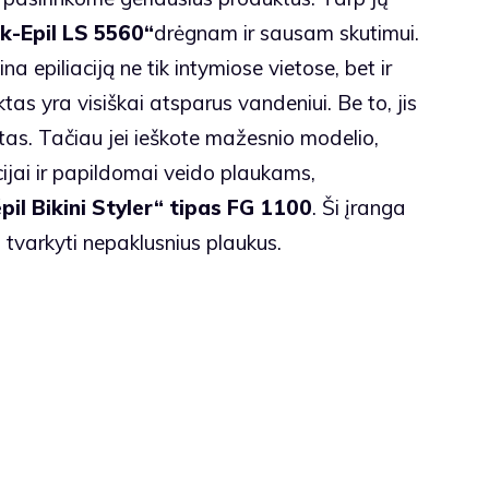
lk-Epil LS 5560“
drėgnam ir sausam skutimui.
na epiliaciją ne tik intymiose vietose, bet ir
tas yra visiškai atsparus vandeniui. Be to, jis
tas. Tačiau jei ieškote mažesnio modelio,
ijai ir papildomai veido plaukams,
épil Bikini Styler“ tipas FG 1100
. Ši įranga
li tvarkyti nepaklusnius plaukus.