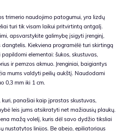
kos trimerio naudojimo patogumui, yra lizdų
i turi tik visam laikui pritvirtintą antgalį.
mi, apsvarstykite galimybę įsigyti įrenginį,
angtelis. Kiekviena programėlė turi skirtingą
ki papildomi elementai: šukos, skustuvas,
orius ir pemzos akmuo. Įrenginiai, baigiantys
džia mums valdyti peilių aukštį. Naudodami
nuo 0,3 mm iki 1 cm.
 kuri, panašiai kaip įprastas skustuvas,
ybė leis jums atsikratyti net mažiausių plaukų.
ena mažą volelį, kuris dėl savo dydžio tiksliai
ų nustatytos linijos. Be abejo, epiliatoriaus