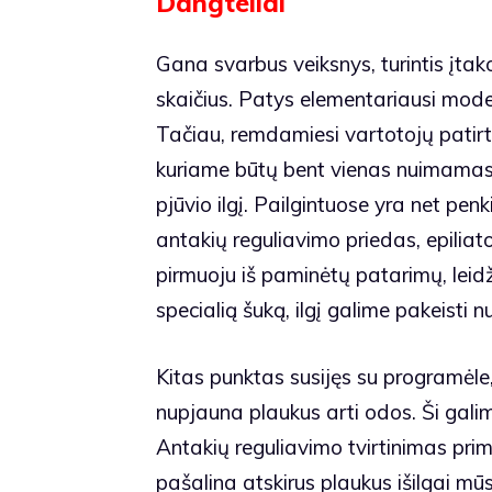
Dangteliai
Gana svarbus veiksnys, turintis įta
skaičius. Patys elementariausi modelia
Tačiau, remdamiesi vartotojų patirti
kuriame būtų bent vienas nuimamas d
pjūvio ilgį. Pailgintuose yra net pen
antakių reguliavimo priedas, epiliat
pirmuoju iš paminėtų patarimų, lei
specialią šuką, ilgį galime pakeisti 
Kitas punktas susijęs su programėle,
nupjauna plaukus arti odos. Ši galim
Antakių reguliavimo tvirtinimas prim
pašalina atskirus plaukus išilgai mūs