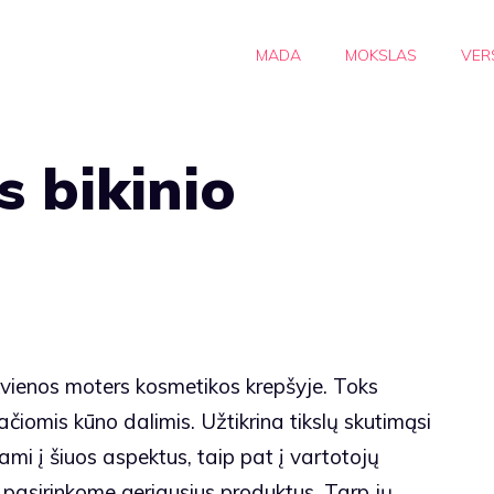
MADA
MOKSLAS
VER
s bikinio
iekvienos moters kosmetikos krepšyje. Toks
ačiomis kūno dalimis. Užtikrina tikslų skutimąsi
ami į šiuos aspektus, taip pat į vartotojų
r pasirinkome geriausius produktus. Tarp jų