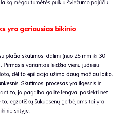
lgą laiką mėgautumėtės puikiu šviežumo pojūčiu.
ks yra geriausias bikinio
u plačia skutimosi dalimi (nuo 25 mm iki 30
 Pirmasis variantas leidžia vienu judesiu
loto, dėl to epiliacija užima daug mažiau laiko.
unkesnis. Skutimosi procesas yra ilgesnis ir
nt to, jo pagalba galite lengvai pasiekti net
e to, egzotiškų šukuosenų gerbėjams tai yra
kinio srityje.