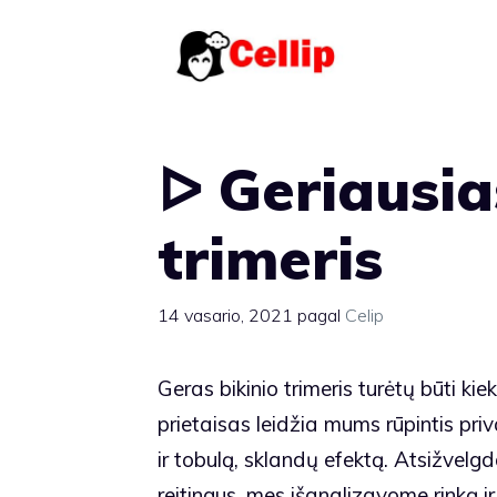
Pereiti
prie
turinio
ᐅ Geriausia
trimeris
14 vasario, 2021
pagal
Celip
Geras bikinio trimeris turėtų būti k
prietaisas leidžia mums rūpintis priv
ir tobulą, sklandų efektą. Atsižvelgd
reitingus, mes išanalizavome rinką i