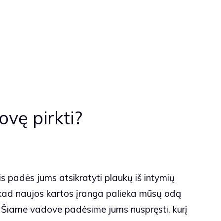
ovę pirkti?
ris padės jums atsikratyti plaukų iš intymių
, kad naujos kartos įranga palieka mūsų odą
ų. Šiame vadove padėsime jums nuspręsti, kurį