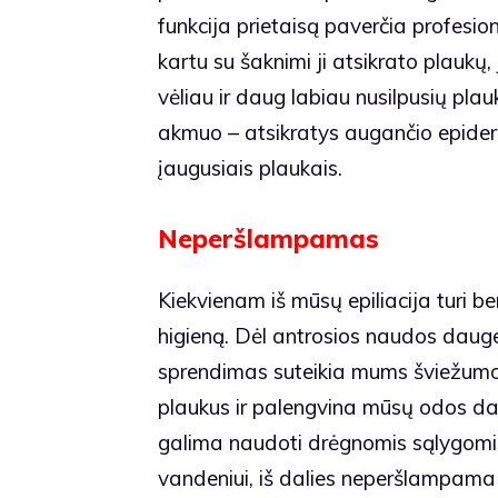
funkcija prietaisą paverčia profesio
kartu su šaknimi ji atsikrato plaukų, 
vėliau ir daug labiau nusilpusių p
akmuo – atsikratys augančio epiderm
įaugusiais plaukais.
Neperšlampamas
Kiekvienam iš mūsų epiliacija turi be
higieną. Dėl antrosios naudos dauge
sprendimas suteikia mums šviežumo
plaukus ir palengvina mūsų odos da
galima naudoti drėgnomis sąlygomis. 
vandeniui, iš dalies neperšlampama i