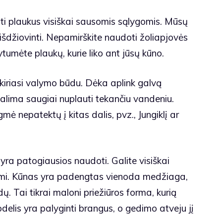
pti plaukus visiškai sausomis sąlygomis. Mūsų
 išdžiovinti. Nepamirškite naudoti žoliapjovės
umėte plaukų, kurie liko ant jūsų kūno.
kiriasi valymo būdu. Dėka aplink galvą
galima saugiai nuplauti tekančiu vandeniu.
mė nepatektų į kitas dalis, pvz., Jungiklį ar
yra patogiausios naudoti. Galite visiškai
ami. Kūnas yra padengtas vienoda medžiaga,
idų. Tai tikrai maloni priežiūros forma, kurią
delis yra palyginti brangus, o gedimo atveju jį