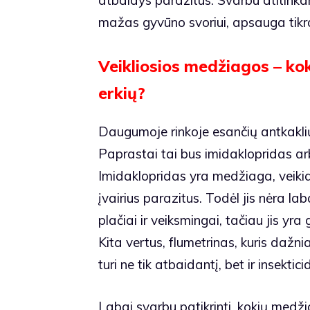
mažas gyvūno svoriui, apsauga tikr
Veikliosios medžiagos – ko
erkių?
Daugumoje rinkoje esančių antkaklių
Paprastai tai bus imidaklopridas ar
Imidaklopridas yra medžiaga, veiki
įvairius parazitus. Todėl jis nėra l
plačiai ir veiksmingai, tačiau jis yr
Kita vertus, flumetrinas, kuris dažni
turi ne tik atbaidantį, bet ir insektici
Labai svarbu patikrinti, kokių medž