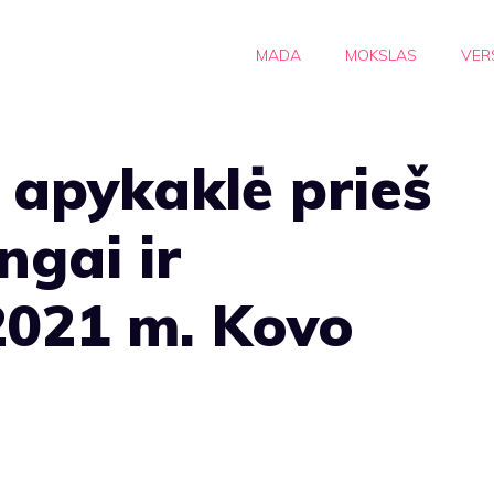
MADA
MOKSLAS
VER
 apykaklė prieš
ngai ir
021 m. Kovo