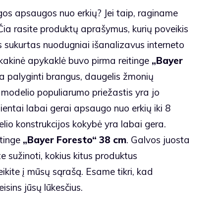
ngos apsaugos nuo erkių? Jei taip, raginame
Čia rasite produktų aprašymus, kurių poveikis
s sukurtas nuodugniai išanalizavus interneto
kakinė apykaklė buvo pirma reitinge
„Bayer
a palyginti brangus, daugelis žmonių
 modelio populiarumo priežastis yra jo
entai labai gerai apsaugo nuo erkių iki 8
lio konstrukcijos kokybė yra labai gera.
itinge
„Bayer Foresto“ 38 cm
. Galvos juosta
e sužinoti, kokius kitus produktus
ikite į mūsų sąrašą. Esame tikri, kad
isins jūsų lūkesčius.