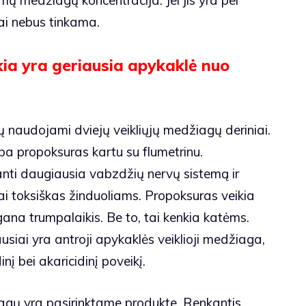
ai nebus tinkama.
kia yra geriausia apykaklė nuo
 naudojami dviejų veikliųjų medžiagų deriniai.
ba propoksuras kartu su flumetrinu.
anti daugiausia vabzdžių nervų sistemą ir
abai toksiškas žinduoliams. Propoksuras veikia
a gana trumpalaikis. Be to, tai kenkia katėms.
ausiai yra antroji apykaklės veiklioji medžiaga,
dinį bei akaricidinį poveikį.
iagų yra pasirinktame produkte. Renkantis