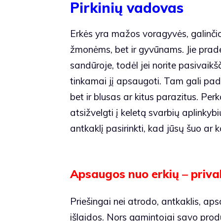
Pirkinių vadovas
Erkės yra mažos voragyvės, galinčio
žmonėms, bet ir gyvūnams. Jie prade
sandūroje, todėl jei norite pasivaikšči
tinkamai jį apsaugoti. Tam gali padėt
bet ir blusas ar kitus parazitus. Per
atsižvelgti į keletą svarbių aplinkyb
antkaklį pasirinkti, kad jūsų šuo ar
Apsaugos nuo erkių – priva
Priešingai nei atrodo, antkaklis, ap
išlaidos. Nors gamintojai savo pro