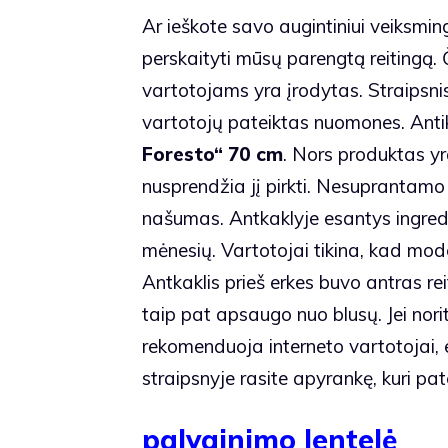
Ar ieškote savo augintiniui veiksmi
perskaityti mūsų parengtą reitingą. 
vartotojams yra įrodytas. Straipsni
vartotojų pateiktas nuomones. Anti
Foresto“ 70 cm
. Nors produktas yr
nusprendžia jį pirkti. Nesuprantamo
našumas. Antkaklyje esantys ingredi
mėnesių. Vartotojai tikina, kad mode
Antkaklis prieš erkes buvo antras re
taip pat apsaugo nuo blusų. Jei norit
rekomenduoja interneto vartotojai, e
straipsnyje rasite apyrankę, kuri pate
palyginimo lentelė