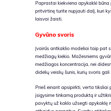
Paprastai kiekviena apykaklė būna pa
pritvirtinę turite nupjauti dalį, kuri 
laisvai žaisti.
Gyvūno svoris
Įvairūs antkaklio modeliai taip pat s
medžiagų kiekio. Mažesniems gyvūna
medžiagos koncentracija, nei dides
didelių veislių šunis, kurių svoris gal
Prieš einant apsipirkti, verta tiksliai
įsigysime tinkamą produktą ir užti
pavyktų už kaklo užsegti apykaklę ma
atbaidys parazitus. Svarbu atitinka