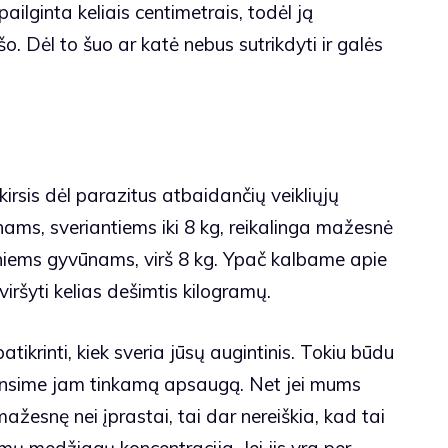
ilginta keliais centimetrais, todėl ją
kyšo. Dėl to šuo ar katė nebus sutrikdyti ir galės
kirsis dėl parazitus atbaidančių veikliųjų
ms, sveriantiems iki 8 kg, reikalinga mažesnė
niems gyvūnams, virš 8 kg. Ypač kalbame apie
i viršyti kelias dešimtis kilogramų.
 patikrinti, kiek sveria jūsų augintinis. Tokiu būdu
krinsime jam tinkamą apsaugą. Net jei mums
žesnę nei įprastai, tai dar nereiškia, kad tai
mų medžiagų koncentracija. Jei jis yra per