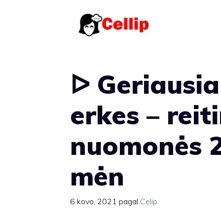
Pereiti
prie
turinio
ᐅ Geriausia
erkes – reiti
nuomonės 2
mėn
6 kovo, 2021
pagal
Celip