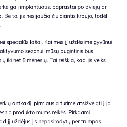
rkė gali implantuotis, paprastai po dviejų ar
. Be to, jis nesijaučia čiulpiantis kraujo, todėl
.
nei specialūs lašai. Kai mes jį uždėsime gyvūnui
 aktyvumo sezonui, mūsų augintinis bus
 iki net 8 mėnesių. Tai reiškia, kad jis veiks
erkių antkaklį, pirmiausia turime atsižvelgti į jo
ilgesnio produkto mums reikės. Pirkdami
kad jį uždėjus jis nepasirodytų per trumpas.