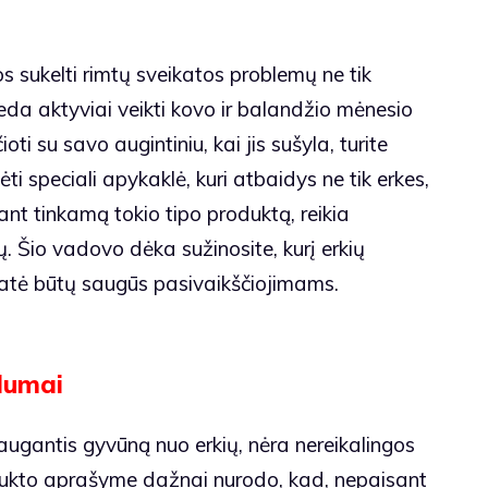
s sukelti rimtų sveikatos problemų ne tik
da aktyviai veikti kovo ir balandžio mėnesio
oti su savo augintiniu, kai jis sušyla, turite
i speciali apykaklė, kuri atbaidys ne tik erkes,
kant tinkamą tokio tipo produktą, reikia
ių. Šio vadovo dėka sužinosite, kurį erkių
 katė būtų saugūs pasivaikščiojimams.
lumai
saugantis gyvūną nuo erkių, nėra nereikalingos
dukto aprašyme dažnai nurodo, kad, nepaisant