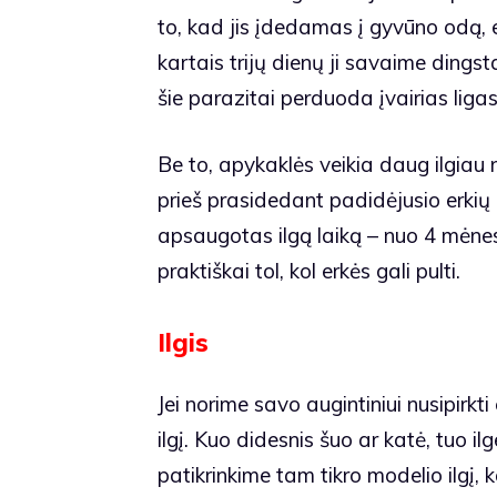
to, kad jis įdedamas į gyvūno odą, e
kartais trijų dienų ji savaime dingsta
šie parazitai perduoda įvairias ligas
Be to, apykaklės veikia daug ilgiau 
prieš prasidedant padidėjusio erkių
apsaugotas ilgą laiką – nuo 4 mėnesių
praktiškai tol, kol erkės gali pulti.
Ilgis
Jei norime savo augintiniui nusipirkti 
ilgį. Kuo didesnis šuo ar katė, tuo 
patikrinkime tam tikro modelio ilgį, 