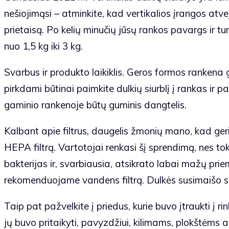
nešiojimąsi – atminkite, kad vertikalios įrangos atv
prietaisą. Po kelių minučių jūsų rankos pavargs ir tur
nuo 1,5 kg iki 3 kg.
Svarbus ir produkto laikiklis. Geros formos rankena ga
pirkdami būtinai paimkite dulkių siurblį į rankas ir pat
gaminio rankenoje būtų guminis dangtelis.
Kalbant apie filtrus, daugelis žmonių mano, kad geriau
HEPA filtrą. Vartotojai renkasi šį sprendimą, nes toki
bakterijas ir, svarbiausia, atsikrato labai mažų pr
rekomenduojame vandens filtrą. Dulkės susimaišo su 
Taip pat pažvelkite į priedus, kurie buvo įtraukti į rin
jų buvo pritaikyti, pavyzdžiui, kilimams, plokštėms