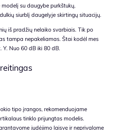
kę modelį su daugybe purkštukų,
ulkių siurblį daugelyje skirtingų situacijų.
ų iš pradžių nelaiko svarbiais. Tik po
šmas tampa nepakeliamas. Štai kodėl mes
 Y. Nuo 60 dB iki 80 dB.
 reitingas
 tokio tipo įrangos, rekomenduojame
tikalaus tinklo prijungtas modelis.
 garantavome judėjimo laisvę ir neprivalome