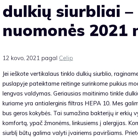
dulkių siurbliai – 
nuomonės 2021 
12 kovo, 2021
pagal
Celip
Jei ieškote vertikalaus tinklo dulkių siurblio, ragi
puslapyje pateiktame reitinge surinkome puikius mode
lengvas valdymas. Geriausias maitinimo tinkle dulki
kuriame yra antialerginis filtras HEPA 10. Mes galime 
bus geros kokybės. Tai sumažina bakterijų ir erkių v
komfortą, ypač žmonėms, linkusiems į alergijas. Kom
siurblį būtų galima valyti įvairiems paviršiams. Prie