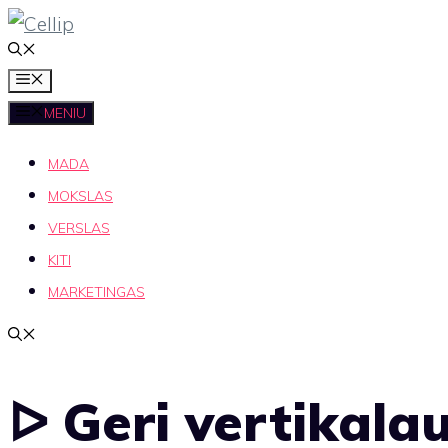
Pereiti
prie
MENIU
turinio
MENIU
MADA
MOKSLAS
VERSLAS
KITI
MARKETINGAS
ᐅ Geri vertikalau