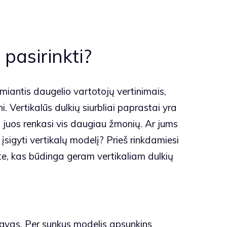
 pasirinkti?
emiantis daugelio vartotojų vertinimais,
sni. Vertikalūs dulkių siurbliai paprastai yra
dėl juos renkasi vis daugiau žmonių. Ar jums
įsigyti vertikalų modelį? Prieš rinkdamiesi
ite, kas būdinga geram vertikaliam dulkių
engvas. Per sunkus modelis apsunkins