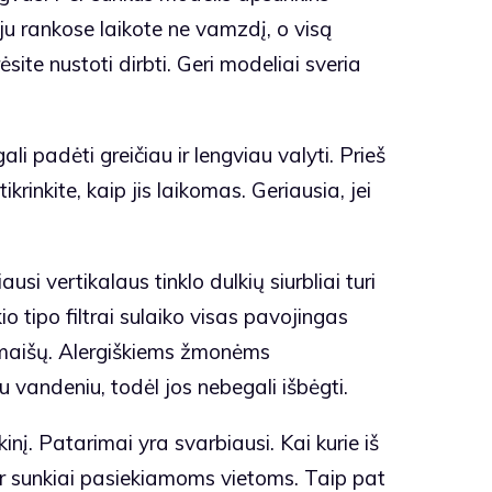
eju rankose laikote ne vamzdį, o visą
ėsite nustoti dirbti. Geri modeliai sveria
li padėti greičiau ir lengviau valyti. Prieš
ikrinkite, kaip jis laikomas. Geriausia, jei
si vertikalaus tinklo dulkių siurbliai turi
o tipo filtrai sulaiko visas pavojingas
iemaišų. Alergiškiems žmonėms
vandeniu, todėl jos nebegali išbėgti.
kinį. Patarimai yra svarbiausi. Kai kurie iš
 ar sunkiai pasiekiamoms vietoms. Taip pat