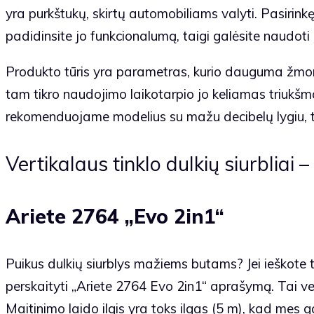
yra purkštukų, skirtų automobiliams valyti. Pasirin
padidinsite jo funkcionalumą, taigi galėsite naudoti d
Produkto tūris yra parametras, kurio dauguma žmoni
tam tikro naudojimo laikotarpio jo keliamas triuk
rekomenduojame modelius su mažu decibelų lygiu, t.
Vertikalaus tinklo dulkių siurbliai –
Ariete 2764 „Evo 2in1“
Puikus dulkių siurblys mažiems butams? Jei ieškote
perskaityti „Ariete 2764 Evo 2in1“ aprašymą. Tai ver
Maitinimo laido ilgis yra toks ilgas (5 m), kad mes