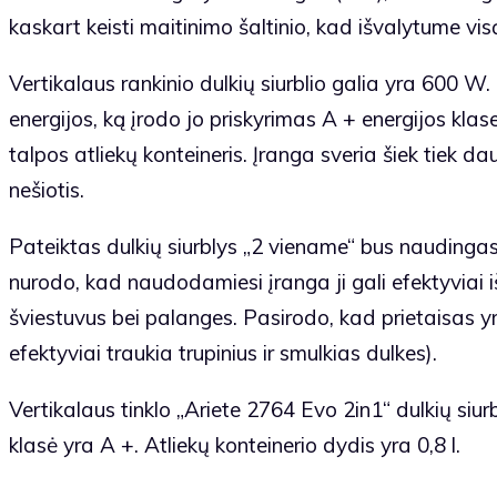
kaskart keisti maitinimo šaltinio, kad išvalytume vis
Vertikalaus rankinio dulkių siurblio galia yra 600 
energijos, ką įrodo jo priskyrimas A + energijos klas
talpos atliekų konteineris. Įranga sveria šiek tiek dau
nešiotis.
Pateiktas dulkių siurblys „2 viename“ bus naudingas 
nurodo, kad naudodamiesi įranga ji gali efektyviai išv
šviestuvus bei palanges. Pasirodo, kad prietaisas yra
efektyviai traukia trupinius ir smulkias dulkes).
Vertikalaus tinklo „Ariete 2764 Evo 2in1“ dulkių siur
klasė yra A +. Atliekų konteinerio dydis yra 0,8 l.