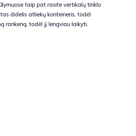
ūlymuose taip pat rasite vertikalų tinklo
s didelis atliekų konteineris, todėl
ą rankeną, todėl jį lengviau laikyti.