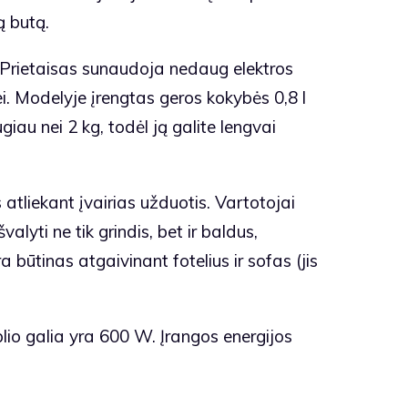
ą butą.
W. Prietaisas sunaudoja nedaug elektros
ei. Modelyje įrengtas geros kokybės 0,8 l
giau nei 2 kg, todėl ją galite lengvai
atliekant įvairias užduotis. Vartotojai
alyti ne tik grindis, bet ir baldus,
 būtinas atgaivinant fotelius ir sofas (jis
blio galia yra 600 W. Įrangos energijos