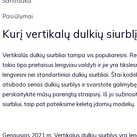
Santrauka
Pasiūlymai
Kurį vertikalų dulkių siurblį
Vertikalūs dulkių siurbliai tampa vis populiaresni. R
tokio tipo prietaisus lengviau valdyti ir jie yra tiksle
lengvesni nei standartiniai dulkių siurbliai. Štai ko
atsibodo senas dulkių siurblys ir svarstote galimybę 
perskaitykite mūsų parengtą straipsnį. Iš jo sužinos
siurbliui, taip pat pateiksime keletą įdomių modelių.
Geriausias 2021 m. Vertikalus dulkių siurblys yra l