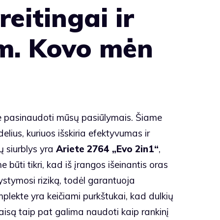
reitingai ir
m. Kovo mėn
name pasinaudoti mūsų pasiūlymais. Šiame
lius, kuriuos išskiria efektyvumas ir
ų siurblys yra
Ariete 2764 „Evo 2in1“
,
būti tikri, kad iš įrangos išeinantis oras
ystymosi riziką, todėl garantuoja
plekte yra keičiami purkštukai, kad dulkių
taisą taip pat galima naudoti kaip rankinį