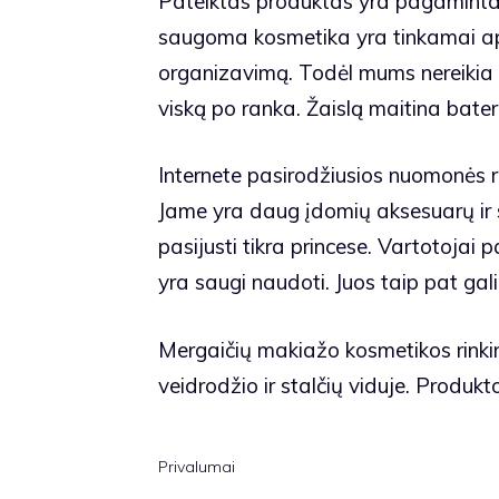
Pateiktas produktas yra pagamintas
saugoma kosmetika yra tinkamai a
organizavimą. Todėl mums nereikia pe
viską po ranka. Žaislą maitina bateri
Internete pasirodžiusios nuomonės 
Jame yra daug įdomių aksesuarų ir s
pasijusti tikra princese. Vartotojai 
yra saugi naudoti. Juos taip pat gal
Mergaičių makiažo kosmetikos rinki
veidrodžio ir stalčių viduje. Produ
Privalumai