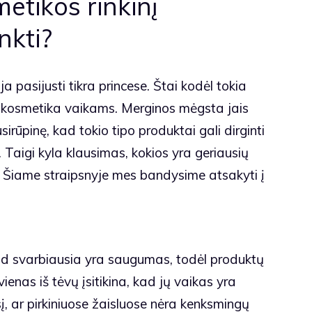
etikos rinkinį
nkti?
 pasijusti tikra princese. Štai kodėl tokia
ir kosmetika vaikams. Merginos mėgsta jais
irūpinę, kad tokio tipo produktai gali dirginti
ją. Taigi kyla klausimas, kokios yra geriausių
. Šiame straipsnyje mes bandysime atsakyti į
kad svarbiausia yra saugumas, todėl produktų
vienas iš tėvų įsitikina, kad jų vaikas yra
sį, ar pirkiniuose žaisluose nėra kenksmingų