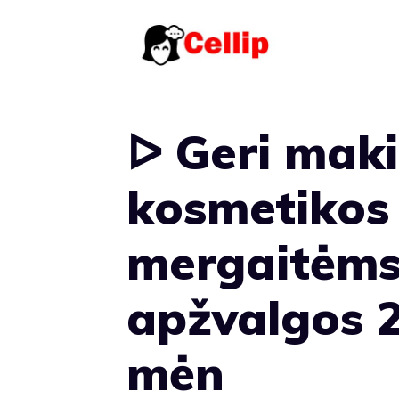
Pereiti
prie
turinio
ᐅ Geri mak
kosmetikos 
mergaitėms
apžvalgos 
mėn