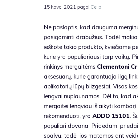
15 kovo, 2021
pagal
Celip
Ne paslaptis, kad dauguma merginų š
pasigaminti drabužius. Todėl makiažo
ieškote tokio produkto, kviečiame pe
kurie yra populiariausi tarp vaikų. 
rinkinys mergaitėms
Clementoni Cr
aksesuarų, kurie garantuoja ilgą lin
aplikatorių lūpų blizgesiai. Visos k
lengvai nuplaunamos. Dėl to, kad a
mergaitei lengviau išlaikyti kambarį 
rekomenduoti, yra
ADDO 15101
. Š
populiari dovana. Pridedami priedai
spalvų, todėl jos matomos ant veid