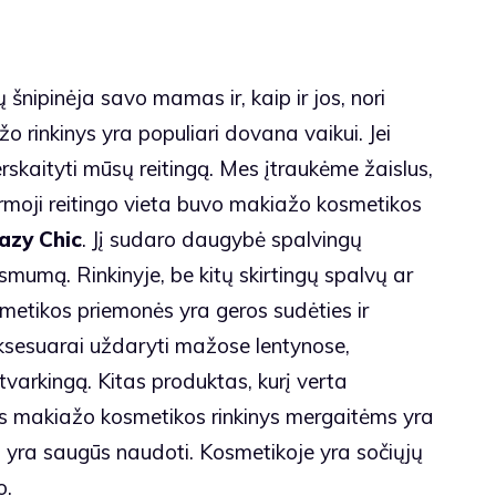
nipinėja savo mamas ir, kaip ir jos, nori
 rinkinys yra populiari dovana vaikui. Jei
rskaityti mūsų reitingą. Mes įtraukėme žaislus,
Pirmoji reitingo vieta buvo makiažo kosmetikos
azy Chic
. Jį sudaro daugybė spalvingų
ksmumą. Rinkinyje, be kitų skirtingų spalvų ar
osmetikos priemonės yra geros sudėties ir
ksesuarai uždaryti mažose lentynose,
tvarkingą. Kitas produktas, kurį verta
is makiažo kosmetikos rinkinys mergaitėms yra
 yra saugūs naudoti. Kosmetikoje yra sočiųjų
o.