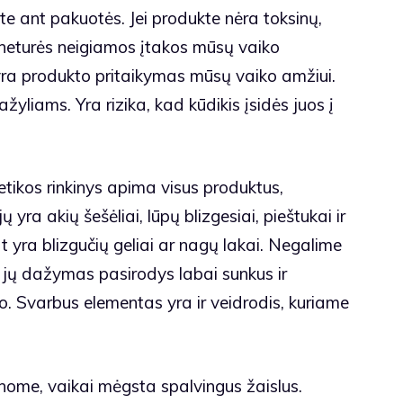
te ant pakuotės. Jei produkte nėra toksinų,
s neturės neigiamos įtakos mūsų vaiko
yra produkto pritaikymas mūsų vaiko amžiui.
yliams. Yra rizika, kad kūdikis įsidės juos į
tikos rinkinys apima visus produktus,
 yra akių šešėliai, lūpų blizgesiai, pieštukai ir
at yra blizgučių geliai ar nagų lakai. Negalime
e jų dažymas pasirodys labai sunkus ir
. Svarbus elementas yra ir veidrodis, kuriame
inome, vaikai mėgsta spalvingus žaislus.