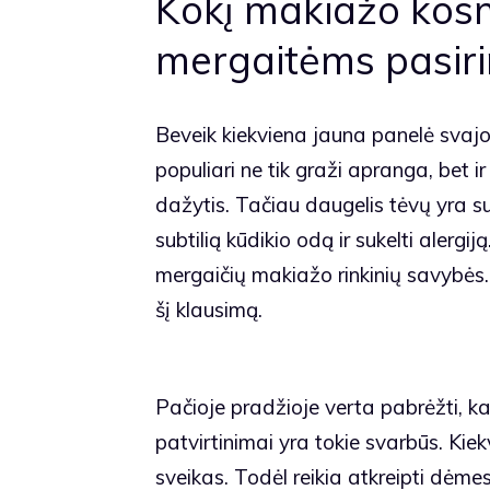
Kokį makiažo kosm
mergaitėms pasiri
Beveik kiekviena jauna panelė svajoja
populiari ne tik graži apranga, bet 
dažytis. Tačiau daugelis tėvų yra sus
subtilią kūdikio odą ir sukelti alergi
mergaičių makiažo rinkinių savybės
šį klausimą.
Pačioje pradžioje verta pabrėžti, 
patvirtinimai yra tokie svarbūs. Kiek
sveikas. Todėl reikia atkreipti dėme