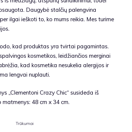
 iš medžiagų, atsparių sunaikinimui, todėl
psaugota. Daugybė stalčių palengvina
r ilgai ieškoti to, ko mums reikia. Mes turime
jos.
rodo, kad produktas yra tvirtai pagamintas.
palvingos kosmetikos, leidžiančios merginai
pabrėžia, kad kosmetika nesukelia alergijos ir
ima lengvai nuplauti.
nys „Clementoni Crazy Chic“ susideda iš
kto matmenys: 48 cm x 34 cm.
Trūkumai