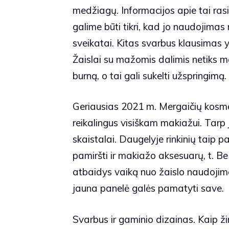
medžiagų. Informacijos apie tai rasi
galime būti tikri, kad jo naudojima
sveikatai. Kitas svarbus klausimas 
Žaislai su mažomis dalimis netiks maž
burną, o tai gali sukelti užspringimą.
Geriausias 2021 m. Mergaičių kosme
reikalingus visiškam makiažui. Tarp jų
skaistalai. Daugelyje rinkinių taip p
pamiršti ir makiažo aksesuarų, t. B
atbaidys vaiką nuo žaislo naudojimo
jauna panelė galės pamatyti save.
Svarbus ir gaminio dizainas. Kaip ž