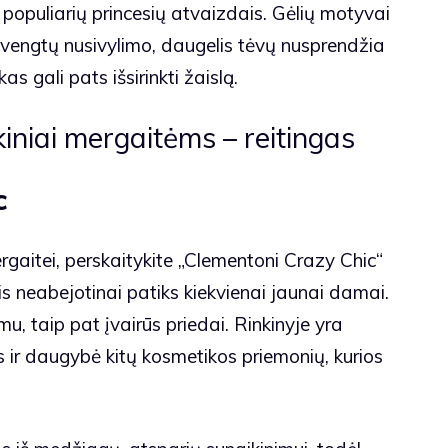
 populiarių princesių atvaizdais. Gėlių motyvai
išvengtų nusivylimo, daugelis tėvų nusprendžia
as gali pats išsirinkti žaislą.
iniai mergaitėms – reitingas
c
ergaitei, perskaitykite „Clementoni Crazy Chic“
s neabejotinai patiks kiekvienai jaunai damai.
u, taip pat įvairūs priedai. Rinkinyje yra
ys ir daugybė kitų kosmetikos priemonių, kurios