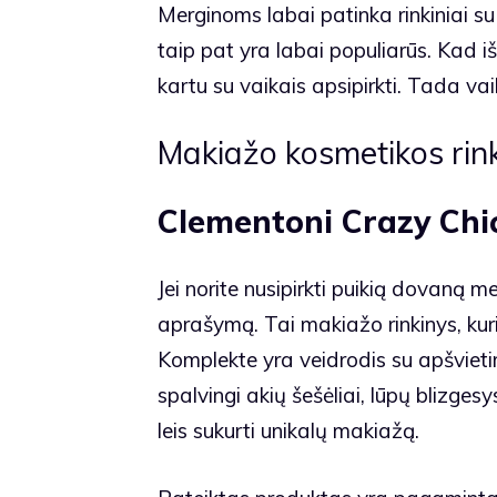
Merginoms labai patinka rinkiniai su
taip pat yra labai populiarūs. Kad 
kartu su vaikais apsipirkti. Tada vaik
Makiažo kosmetikos rink
Clementoni Crazy Chi
Jei norite nusipirkti puikią dovaną m
aprašymą. Tai makiažo rinkinys, kuri
Komplekte yra veidrodis su apšvietim
spalvingi akių šešėliai, lūpų blizges
leis sukurti unikalų makiažą.