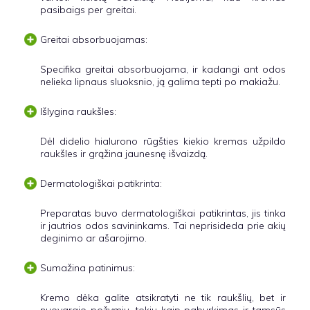
pasibaigs per greitai.
Greitai absorbuojamas:
Specifika greitai absorbuojama, ir kadangi ant odos
nelieka lipnaus sluoksnio, ją galima tepti po makiažu.
Išlygina raukšles:
Dėl didelio hialurono rūgšties kiekio kremas užpildo
raukšles ir grąžina jaunesnę išvaizdą.
Dermatologiškai patikrinta:
Preparatas buvo dermatologiškai patikrintas, jis tinka
ir jautrios odos savininkams. Tai neprisideda prie akių
deginimo ar ašarojimo.
Sumažina patinimus:
Kremo dėka galite atsikratyti ne tik raukšlių, bet ir