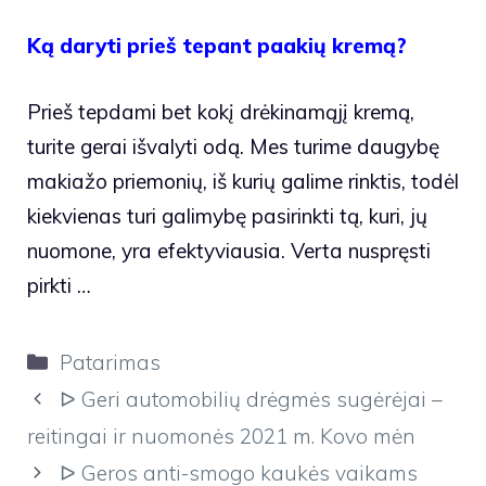
Ką daryti prieš tepant paakių kremą?
Prieš tepdami bet kokį drėkinamąjį kremą,
turite gerai išvalyti odą. Mes turime daugybę
makiažo priemonių, iš kurių galime rinktis, todėl
kiekvienas turi galimybę pasirinkti tą, kuri, jų
nuomone, yra efektyviausia. Verta nuspręsti
pirkti …
Kategorijos
Patarimas
ᐅ Geri automobilių drėgmės sugėrėjai –
reitingai ir nuomonės 2021 m. Kovo mėn
ᐅ Geros anti-smogo kaukės vaikams