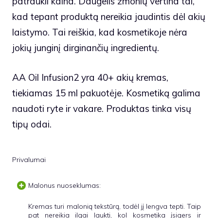
patraukli kaina. Daugelis žmonių vertina tai,
kad tepant produktą nereikia jaudintis dėl akių
laistymo. Tai reiškia, kad kosmetikoje nėra
jokių junginį dirginančių ingredientų.
AA Oil Infusion2 yra 40+ akių kremas,
tiekiamas 15 ml pakuotėje. Kosmetiką galima
naudoti ryte ir vakare. Produktas tinka visų
tipų odai.
Privalumai
Malonus nuoseklumas:
Kremas turi malonią tekstūrą, todėl jį lengva tepti. Taip
pat nereikia ilgai laukti, kol kosmetika įsigers ir