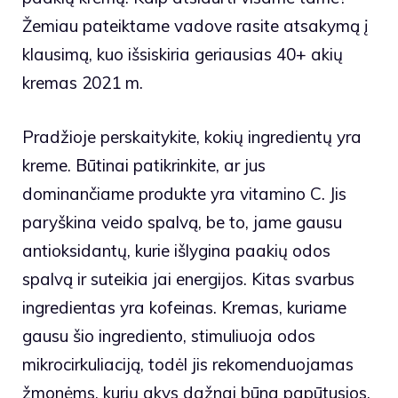
Žemiau pateiktame vadove rasite atsakymą į
klausimą, kuo išsiskiria geriausias 40+ akių
kremas 2021 m.
Pradžioje perskaitykite, kokių ingredientų yra
kreme. Būtinai patikrinkite, ar jus
dominančiame produkte yra vitamino C. Jis
paryškina veido spalvą, be to, jame gausu
antioksidantų, kurie išlygina paakių odos
spalvą ir suteikia jai energijos. Kitas svarbus
ingredientas yra kofeinas. Kremas, kuriame
gausu šio ingrediento, stimuliuoja odos
mikrocirkuliaciją, todėl jis rekomenduojamas
žmonėms, kurių akys dažnai būna papūtusios.