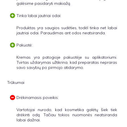
galėsime pasidaryti makiažą.
Tinka labai jautriai odai:
Produktas yra saugios sudėties, todėl tinka net labai
jautriai odai. Paraudimas ant odos neatsiranda.
Pakuotė:
Kremas yra patogioje pakuotėje su aplikatoriumi.
Tvirtas uždarymas užtikrina, kad preparatas nepraras
savo savybių po pirmojo atidarymo.
Trūkumai
Drėkinamasis poveikis:
Vartotojai nurodo, kad kosmetika galėtų šiek tiek
drėkinti odą. Tačiau tokios nuomonės neatsiranda
labai dažnai.