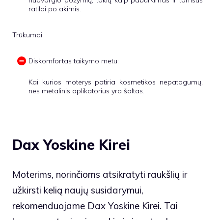
nuovargio požymių, tokių kaip paburkimas ir tamsūs
ratilai po akimis.
Trūkumai
Diskomfortas taikymo metu:
Kai kurios moterys patiria kosmetikos nepatogumų,
nes metalinis aplikatorius yra šaltas.
Dax Yoskine Kirei
Moterims, norinčioms atsikratyti raukšlių ir
užkirsti kelią naujų susidarymui,
rekomenduojame Dax Yoskine Kirei. Tai