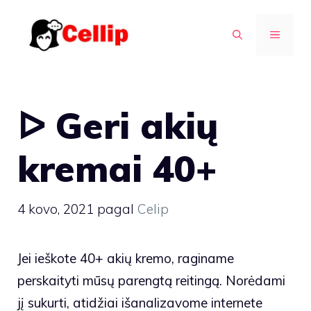
Pereiti
prie
MENIU
turinio
ᐅ Geri akių
kremai 40+
4 kovo, 2021
pagal
Celip
Jei ieškote 40+ akių kremo, raginame
perskaityti mūsų parengtą reitingą. Norėdami
jį sukurti, atidžiai išanalizavome internete