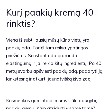
Kurį paakių kremą 40+
rinktis?
Viena iš subtiliausių mūsų kūno vietų yra
paakių oda. Todėl tam reikia ypatingos
priežiūros. Senstant oda praranda
elastingumą ir jai reikia kitų ingredientų. Po 40
metų svarbu apšviesti paakių odą, padaryti ją
lankstesnę ir atkurti jaunatvišką išvaizdą.
Kosmetikos gamintojai mums siūlo daugybę
paakių kremų. Kaip atsidurti visame tame?