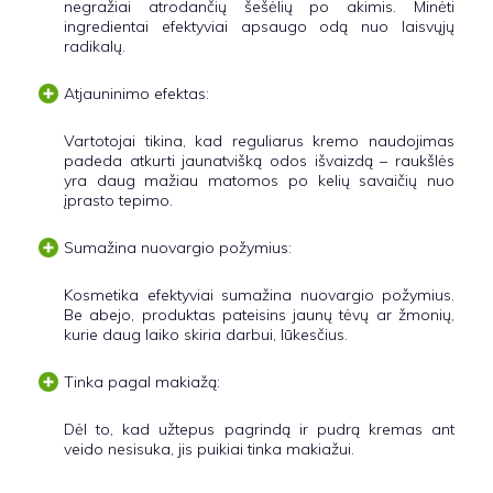
negražiai atrodančių šešėlių po akimis. Minėti
ingredientai efektyviai apsaugo odą nuo laisvųjų
radikalų.
Atjauninimo efektas:
Vartotojai tikina, kad reguliarus kremo naudojimas
padeda atkurti jaunatvišką odos išvaizdą – raukšlės
yra daug mažiau matomos po kelių savaičių nuo
įprasto tepimo.
Sumažina nuovargio požymius:
Kosmetika efektyviai sumažina nuovargio požymius.
Be abejo, produktas pateisins jaunų tėvų ar žmonių,
kurie daug laiko skiria darbui, lūkesčius.
Tinka pagal makiažą:
Dėl to, kad užtepus pagrindą ir pudrą kremas ant
veido nesisuka, jis puikiai tinka makiažui.