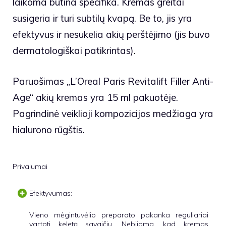
laikoma būtina specifika. Kremas greitai
susigeria ir turi subtilų kvapą. Be to, jis yra
efektyvus ir nesukelia akių perštėjimo (jis buvo
dermatologiškai patikrintas).
Paruošimas
„L’Oreal Paris Revitalift Filler Anti-
Age“ akių kremas yra 15 ml pakuotėje.
Pagrindinė veiklioji kompozicijos medžiaga yra
hialurono rūgštis.
Privalumai
Efektyvumas:
Vieno mėgintuvėlio preparato pakanka reguliariai
vartoti keletą savaičių. Nebijoma, kad kremas