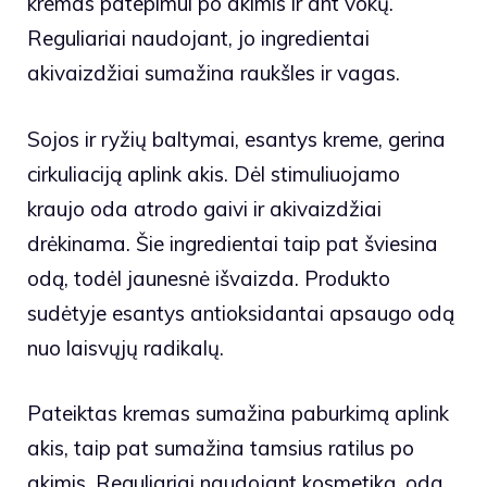
kremas patepimui po akimis ir ant vokų.
Reguliariai naudojant, jo ingredientai
akivaizdžiai sumažina raukšles ir vagas.
Sojos ir ryžių baltymai, esantys kreme, gerina
cirkuliaciją aplink akis. Dėl stimuliuojamo
kraujo oda atrodo gaivi ir akivaizdžiai
drėkinama. Šie ingredientai taip pat šviesina
odą, todėl jaunesnė išvaizda. Produkto
sudėtyje esantys antioksidantai apsaugo odą
nuo laisvųjų radikalų.
Pateiktas kremas sumažina paburkimą aplink
akis, taip pat sumažina tamsius ratilus po
akimis. Reguliariai naudojant kosmetiką, oda