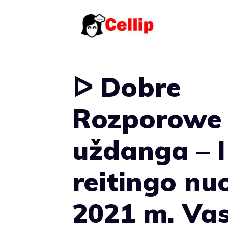
Pereiti
prie
turinio
ᐅ Dobre
Rozporowe
uždanga – I
reitingo n
2021 m. Vas