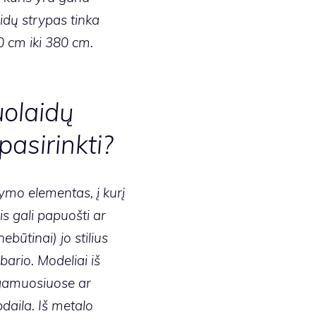
idų strypas tinka
0 cm iki 380 cm.
uolaidų
asirinkti?
mo elementas, į kurį
is gali papuošti ar
ebūtinai) jo stilius
bario. Modeliai iš
gamuosiuose ar
daila. Iš metalo