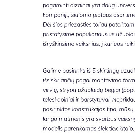
pagaminti dizainai yra daug univer
kompanijų siūlomo plataus asortime
Dėl šios priežasties toliau pateiktam
pristatysime populiariausius užuolai
išryškinsime veiksnius, į kuriuos reik
Galime pasirinkti iš 5 skirtingų užuo
išsiskiriančių pagal montavimo formą 
virvių, strypų užuolaidų bėgiai (pop
teleskopiniai ir barstytuvai. Neprik
pasirinktos konstrukcijos tipo, mūsų ž
lango matmenis yra svarbus veiksny
modelis parenkamas šiek tiek kitaip.