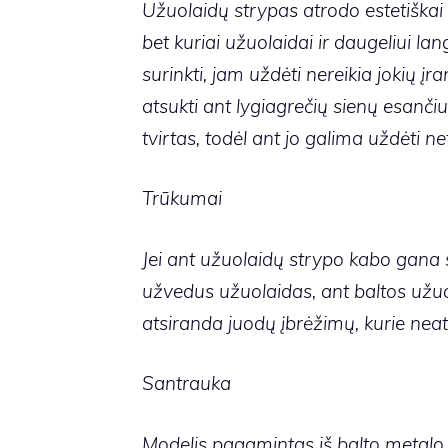
Užuolaidų strypas atrodo estetiškai ir
bet kuriai užuolaidai ir daugeliui la
surinkti, jam uždėti nereikia jokių į
atsukti ant lygiagrečių sienų esanči
tvirtas, todėl ant jo galima uždėti n
Trūkumai
Jei ant užuolaidų strypo kabo gana 
užvedus užuolaidas, ant baltos užu
atsiranda juodų įbrėžimų, kurie nea
Santrauka
Modelis pagamintas iš balto metalo,