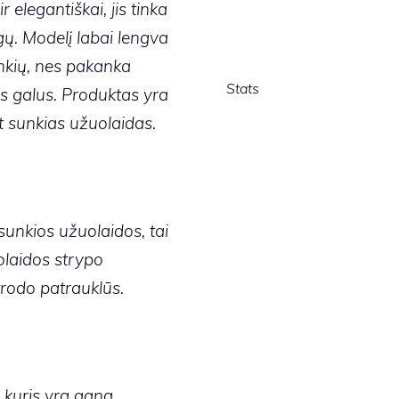
 elegantiškai, jis tinka
ngų. Modelį labai lengva
rankių, nes pakanka
Stats
us galus. Produktas yra
et sunkias užuolaidas.
sunkios užuolaidos, tai
olaidos strypo
trodo patrauklūs.
 kuris yra gana