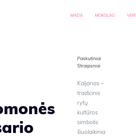
MADA
MOKSLAS
VER
Paskutiniai
Straipsniai
Kaljanas –
tradicinis
uomonės
rytų
kultūros
ario
simbolis
šiuolaikinia