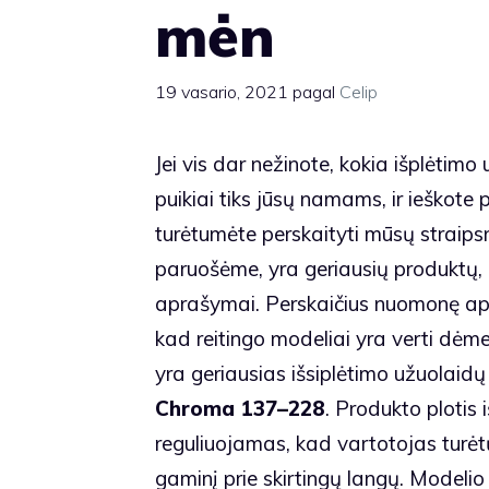
mėn
19 vasario, 2021
pagal
Celip
Jei vis dar nežinote, kokia išplėtimo
puikiai tiks jūsų namams, ir ieškote
turėtumėte perskaityti mūsų straipsn
paruošėme, yra geriausių produktų, 
aprašymai. Perskaičius nuomonę apie
kad reitingo modeliai yra verti dėme
yra geriausias išsiplėtimo užuolaid
Chroma 137–228
. Produkto plotis 
reguliuojamas, kad vartotojas turėtų
gaminį prie skirtingų langų. Modeli