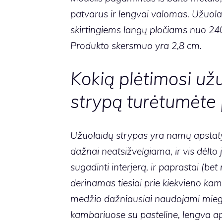
patvarus ir lengvai valomas. Užuola
skirtingiems langų pločiams nuo 24
Produkto skersmuo yra 2,8 cm.
Kokią plėtimosi už
strypą turėtumėte p
Užuolaidų strypas yra namų apstaty
dažnai neatsižvelgiama, ir vis dėlto j
sugadinti interjerą, ir paprastai (bet n
derinamas tiesiai prie kiekvieno kam
medžio dažniausiai naudojami mie
kambariuose su pasteline, lengva ap