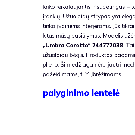
laiko reikalaujantis ir sudėtingas – 
įrankių. Užuolaidų strypas yra elega
tinka įvairiems interjerams. Jūs tikr
kitus mūsų pasiūlymus. Modelis užėm
„Umbra Coretto“ 244772038
. Ta
užuolaidų bėgis. Produktas pagami
plieno. Ši medžiaga nėra jautri me
pažeidimams, t. Y. Įbrėžimams.
palyginimo lentelė