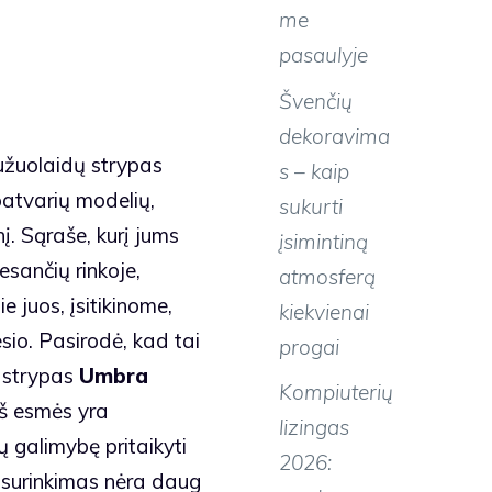
me
pasaulyje
Švenčių
dekoravima
 užuolaidų strypas
s – kaip
 patvarių modelių,
sukurti
į. Sąraše, kurį jums
įsimintiną
esančių rinkoje,
atmosferą
 juos, įsitikinome,
kiekvienai
sio. Pasirodė, kad tai
progai
ų strypas
Umbra
Kompiuterių
iš esmės yra
lizingas
 galimybę pritaikyti
2026:
o surinkimas nėra daug