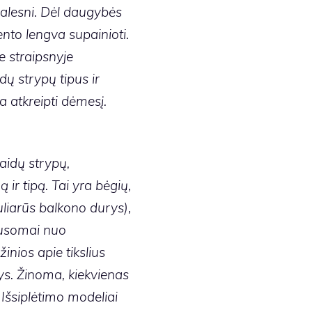
salesni. Dėl daugybės
nto lengva supainioti.
e straipsnyje
dų strypų tipus ir
ia atkreipti dėmesį.
laidų strypų,
ir tipą. Tai yra bėgių,
uliarūs balkono durys),
lausomai nuo
inios apie tikslius
s. Žinoma, kiekvienas
 Išsiplėtimo modeliai