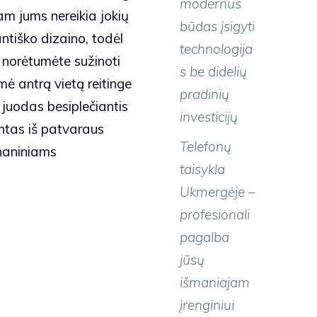
modernus
tam jums nereikia jokių
būdas įsigyti
ntiško dizaino, todėl
technologija
ai norėtumėte sužinoti
s be didelių
ė antrą vietą reitinge
pradinių
i juodas besiplečiantis
investicijų
ntas iš patvaraus
Telefonų
chaniniams
taisykla
Ukmergėje –
profesionali
pagalba
jūsų
išmaniajam
įrenginiui