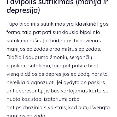
I dvipolis sutrikimas (
manija ir
depresija)
I tipo bipolinis sutrikimas yra klasikinė ligos
forma, taip pat pati sunkiausia bipolinio
sutrikimo rūšis. Jai būdingas bent vienas
manijos epizodas arba mišrus epizodas.
Didžioji dauguma žmonių, sergančių I
bipoliniu sutrikimu, taip pat patyrė bent
vieną didžiosios depresijos epizodą, nors to
nereikia diagnozuoti. Jei gydytojas paskirs
antidepresantų, jis bus vartojamas kartu su
nuotaikos stabilizatoriumi arba
antipsichoziniais vaistais, kad būtų išvengta
manijos epizodo.