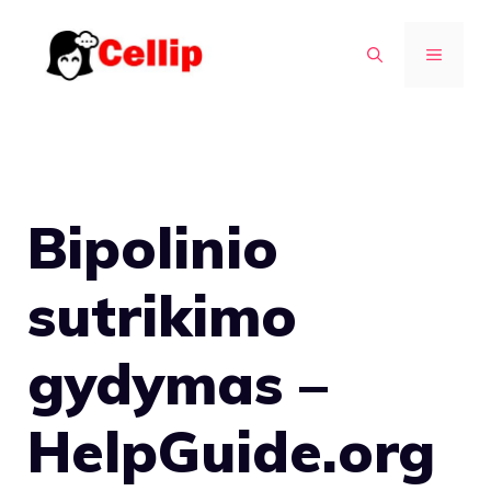
Pereiti
prie
MENIU
turinio
Bipolinio
sutrikimo
gydymas –
HelpGuide.org