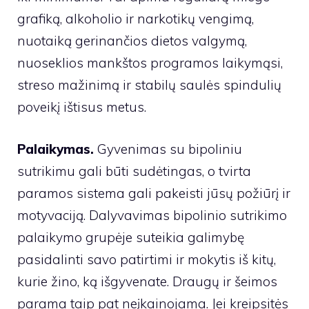
grafiką, alkoholio ir narkotikų vengimą,
nuotaiką gerinančios dietos valgymą,
nuoseklios mankštos programos laikymąsi,
streso mažinimą ir stabilų saulės spindulių
poveikį ištisus metus.
Palaikymas.
Gyvenimas su bipoliniu
sutrikimu gali būti sudėtingas, o tvirta
paramos sistema gali pakeisti jūsų požiūrį ir
motyvaciją. Dalyvavimas bipolinio sutrikimo
palaikymo grupėje suteikia galimybę
pasidalinti savo patirtimi ir mokytis iš kitų,
kurie žino, ką išgyvenate. Draugų ir šeimos
parama taip pat neįkainojama. Jei kreipsitės