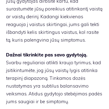
jūsų gydytojas dirbsite kartu, kad
surastumėte jūsų poreikius atitinkantį vaistą
ar vaistų derinį. Kadangi kiekvienas
reaguoja į vaistus skirtingai, jums gali tekti
išbandyti kelis skirtingus vaistus, kol rasite
tą, kuris palengvina jūsų simptomus.
Dažnai tikrinkite pas savo gydytoją.
Svarbu reguliariai atlikti kraujo tyrimus, kad
įsitikintumėte, jog jūsų vaistų lygis atitinka
terapinį diapazoną. Tinkamos dozės
nustatymas yra subtilus balansavimo
veiksmas. Atidus gydytojo stebėjimas padės
jums saugiai ir be simptomų.