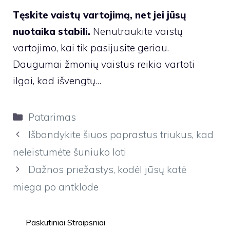
Tęskite vaistų vartojimą, net jei jūsų
nuotaika stabili.
Nenutraukite vaistų
vartojimo, kai tik pasijusite geriau.
Daugumai žmonių vaistus reikia vartoti
ilgai, kad išvengtų…
Kategorijos
Patarimas
Išbandykite šiuos paprastus triukus, kad
neleistumėte šuniuko loti
Dažnos priežastys, kodėl jūsų katė
miega po antklode
Paskutiniai Straipsniai