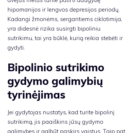
hipomanijos ir lengvos depresijos periodų.
Kadangi žmonėms, sergantiems ciklotimija,
yra didesnė rizika susirgti bipoliniu
sutrikimu, tai yra būklė, kurią reikia stebėti ir
gydyti.
Bipolinio sutrikimo
gydymo galimybių
tyrinėjimas
Jei gydytojas nustatys, kad turite bipolinį
sutrikimą, jis paaiškins jūsų gydymo
galimybes ir galbūt paskirs vaistus. Taip pat