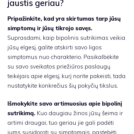
jaustis geriau?
Pripažinkite, kad yra skirtumas tarp jūsų
simptomų ir jūsų tikrojo savęs.
Suprasdami, kaip bipolinis sutrikimas veikia
jūsų elgesį, galite atskirti savo ligos
simptomus nuo charakterio. Pasikalbėkite
su savo sveikatos priežiūros paslaugų
teikėjais apie elgesį, kurį norite pakeisti, tada
nustatykite konkrečius šių pokyčių tikslus.
Išmokykite savo artimuosius apie bipolinį
sutrikimą.
Kuo daugiau žinos jūsų šeima ir
artimi draugai, tuo geriau jie gali padėti
jums susidoroti su simptomais, pastebėti