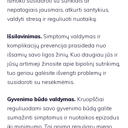
išmokti susidoroti su sunkiais ar
nepatogiais jausmais, atkurti santykius,
valdyti stresą ir reguliuoti nuotaiką.
Išsilavinimas.
Simptomų valdymas ir
komplikacijų prevencija prasideda nuo
išsamių savo ligos žinių. Kuo daugiau jūs ir
jūsų artimieji žinosite apie bipolinį sutrikimą,
tuo geriau galėsite išvengti problemų ir
susidoroti su nesėkmėmis.
Gyvenimo būdo valdymas.
Kruopščiai
reguliuodami savo gyvenimo būdą galite
sumažinti simptomus ir nuotaikos epizodus
iki minimumo. Tai apima reguliarų miego