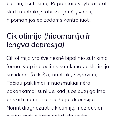
bipolinį I sutrikimą. Paprastai gydytojas gali
skirti nuotaiką stabilizuojančių vaistų
hipomanijos epizodams kontroliuoti.
Ciklotimija
(hipomanija ir
lengva depresija)
Ciklotimija yra švelnesnė bipolinio sutrikimo
forma. Kaip ir bipolinis sutrikimas, ciklotimija
susideda iš cikliškų nuotaikų svyravimų.
Tačiau pakilimai ir nuosmukiai nėra
pakankamai sunkūs, kad juos būtų galima
priskirti manijai ar didžiajai depresijai.
Norint diagnozuoti ciklotimiją, mažiausiai
dvejus metus turite patirti daugybę